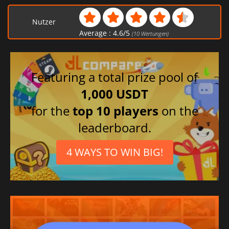
Nutzer
Average :
4.6
/
5
(
10
Wertungen)
Featuring a total prize pool of
1,000 USDT
for the
top 10 players
on the
leaderboard.
4 WAYS TO WIN BIG!