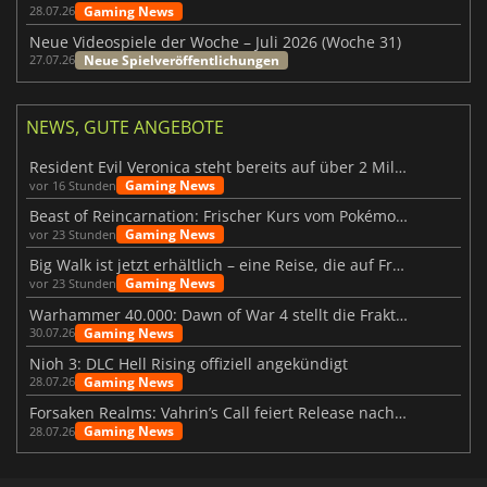
Gaming News
28.07.26
Neue Videospiele der Woche – Juli 2026 (Woche 31)
Neue Spielveröffentlichungen
27.07.26
NEWS, GUTE ANGEBOTE
Resident Evil Veronica steht bereits auf über 2 Millionen Wunschlisten
Gaming News
vor 16 Stunden
Beast of Reincarnation: Frischer Kurs vom Pokémon-Studio
Gaming News
vor 23 Stunden
Big Walk ist jetzt erhältlich – eine Reise, die auf Freundschaft basiert
Gaming News
vor 23 Stunden
Warhammer 40.000: Dawn of War 4 stellt die Fraktion der Necrons vor
Gaming News
30.07.26
Nioh 3: DLC Hell Rising offiziell angekündigt
Gaming News
28.07.26
Forsaken Realms: Vahrin’s Call feiert Release nach 10 Jahren
Gaming News
28.07.26