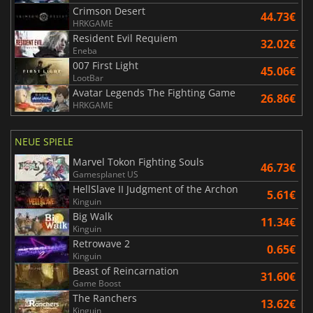
Crimson Desert
44.73€
HRKGAME
Resident Evil Requiem
32.02€
Eneba
007 First Light
45.06€
LootBar
Avatar Legends The Fighting Game
26.86€
HRKGAME
NEUE SPIELE
Marvel Tokon Fighting Souls
46.73€
Gamesplanet US
HellSlave II Judgment of the Archon
5.61€
Kinguin
Big Walk
11.34€
Kinguin
Retrowave 2
0.65€
Kinguin
Beast of Reincarnation
31.60€
Game Boost
The Ranchers
13.62€
Kinguin