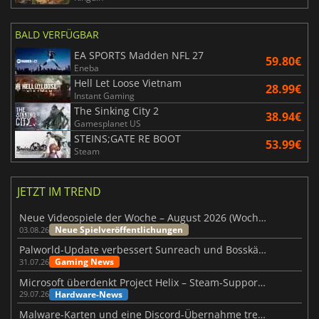
BALD VERFÜGBAR
EA SPORTS Madden NFL 27
59.80€
Eneba
Hell Let Loose Vietnam
28.99€
Instant Gaming
The Sinking City 2
38.94€
Gamesplanet US
STEINS;GATE RE BOOT
53.99€
Steam
JETZT IM TREND
Neue Videospiele der Woche – August 2026 (Woche 32)
Neue Spielveröffentlichungen
03.08.26
Palworld-Update verbessert Sunreach und Bosskämpfe deutlich
Gaming News
31.07.26
Microsoft überdenkt Project Helix – Steam-Support gefährdet
Hardware-News
29.07.26
Malware-Karten und eine Discord-Übernahme treffen Meccha Chameleon