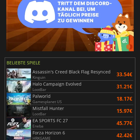
BELIEBTE SPIELE
Assassin's Creed Black Flag Resynced
33.54€
Kinguin
Halo Campaign Evolved
31.21€
LootBar
Palworld
18.17€
Gamesplanet US
Mistfall Hunter
15.97€
LootBar
EA SPORTS FC 27
45.77€
Eneba
Forza Horizon 6
42.42€
HRKGAME