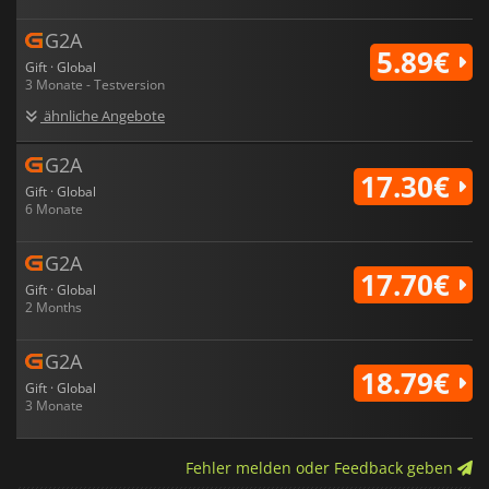
G2A
5.89€
Gift · Global
3 Monate - Testversion
ähnliche Angebote
G2A
17.30€
Gift · Global
6 Monate
G2A
17.70€
Gift · Global
2 Months
G2A
18.79€
Gift · Global
3 Monate
Fehler melden oder Feedback geben