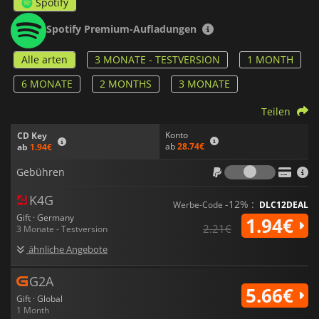
Spotify
Spotify Premium-Aufladungen
Alle arten
3 MONATE - TESTVERSION
1 MONTH
6 MONATE
2 MONTHS
3 MONATE
Teilen
Konto
CD Key
ab
28.74€
ab
1.94€
Gebühr
Gebühren
K4G
-12% :
Werbe-Code
DLC12DEAL
Gift · Germany
1.94€
2.21€
3 Monate - Testversion
ähnliche Angebote
G2A
5.66€
Gift · Global
1 Month