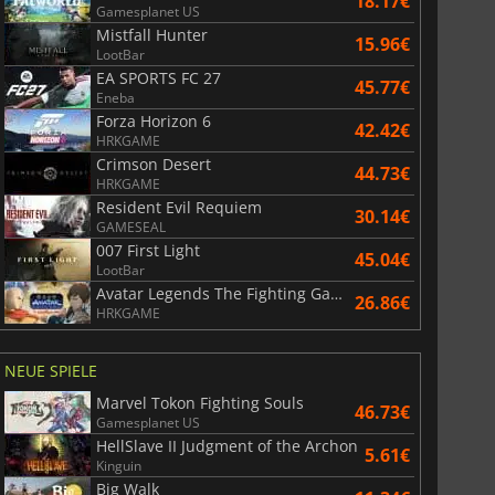
18.17€
Gamesplanet US
Mistfall Hunter
15.96€
LootBar
EA SPORTS FC 27
45.77€
Eneba
Forza Horizon 6
42.42€
HRKGAME
Crimson Desert
44.73€
HRKGAME
Resident Evil Requiem
30.14€
GAMESEAL
007 First Light
45.04€
LootBar
Avatar Legends The Fighting Game
26.86€
HRKGAME
NEUE SPIELE
Marvel Tokon Fighting Souls
46.73€
Gamesplanet US
HellSlave II Judgment of the Archon
5.61€
Kinguin
Big Walk