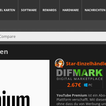
IEL KARTEN
SOFTWARE
REWARDS
HARDWARE
NACHRICHTEN
en
Star-Einzelhändl
2.67
€
PC
YouTube Premium
ist ein Abo
Plattform verschafft. Mit diesem
ohne dass du von Werbung unt