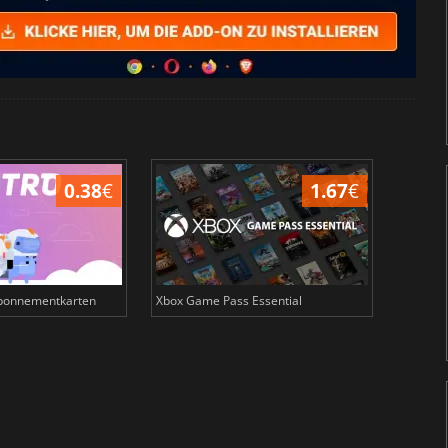
0.38
€
1.67
€
Abonnementkarten
Xbox Game Pass Essential
Crunchy