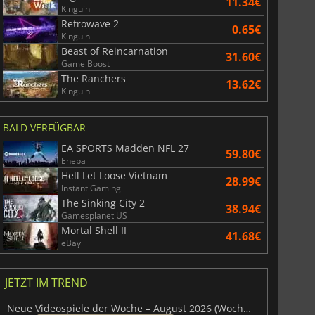
11.34€
Kinguin
Retrowave 2
0.65€
Kinguin
Beast of Reincarnation
31.60€
Game Boost
The Ranchers
13.62€
Kinguin
BALD VERFÜGBAR
4.31
€
1.94
€
EA SPORTS Madden NFL 27
59.80€
Eneba
Hell Let Loose Vietnam
28.99€
Instant Gaming
The Sinking City 2
38.94€
roll Premium
Spotify Premium
Gamesplanet US
Mortal Shell II
41.68€
eBay
JETZT IM TREND
Neue Videospiele der Woche – August 2026 (Woche 32)