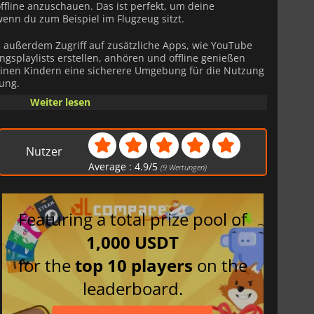
ffline anzuschauen. Das ist perfekt, um deine
wenn du zum Beispiel im Flugzeug sitzt.
 außerdem Zugriff auf zusätzliche Apps, wie YouTube
ngsplaylists erstellen, anhören und offline genießen
einen Kindern eine sicherere Umgebung für die Nutzung
ung.
Weiter lesen
t du mit
YouTube Premium
all diese Inhalte auf deinem
 wenn YouTube im Hintergrund läuft und du andere
Nutzer
Average :
4.9
/
5
(
9
Wertungen)
Featuring a total prize pool of
1,000 USDT
for the
top 10 players
on the
leaderboard.