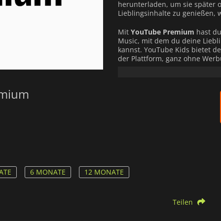
herunterladen, um sie später o
Lieblingsinhalte zu genießen, 
Mit
YouTube Premium
hast du
Music, mit dem du deine Liebli
kannst. YouTube Kids bietet d
der Plattform, ganz ohne Werb
Als zusätzliches Feature kanns
mobilen Gerät genießen, auch
emium
Apps verwendest.
ATE
6 MONATE
12 MONATE
Teilen