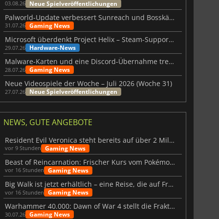
Neue Spielveröffentlichungen
03.08.26
Palworld-Update verbessert Sunreach und Bosskämpfe deutlich
Gaming News
31.07.26
Microsoft überdenkt Project Helix – Steam-Support gefährdet
Hardware-News
29.07.26
Malware-Karten und eine Discord-Übernahme treffen Meccha Chameleon
Gaming News
28.07.26
Neue Videospiele der Woche – Juli 2026 (Woche 31)
Neue Spielveröffentlichungen
27.07.26
NEWS, GUTE ANGEBOTE
Resident Evil Veronica steht bereits auf über 2 Millionen Wunschlisten
Gaming News
vor 9 Stunden
Beast of Reincarnation: Frischer Kurs vom Pokémon-Studio
Gaming News
vor 16 Stunden
Big Walk ist jetzt erhältlich – eine Reise, die auf Freundschaft basiert
Gaming News
vor 16 Stunden
Warhammer 40.000: Dawn of War 4 stellt die Fraktion der Necrons vor
Gaming News
30.07.26