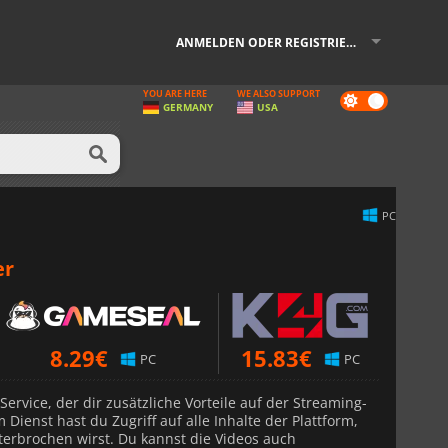
ANMELDEN ODER REGISTRIEREN
YOU ARE HERE
WE ALSO SUPPORT
Dark
GERMANY
USA
mode
PC
er
8.29
€
15.83
€
PC
PC
-Service, der dir zusätzliche Vorteile auf der Streaming-
 Dienst hast du Zugriff auf alle Inhalte der Plattform,
erbrochen wirst. Du kannst die Videos auch