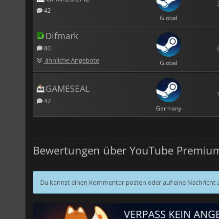
42
Global
Difmark
80
ähnliche Angebote
Global
GAMESEAL
42
Germany
Bewertungen über YouTube Premiu
Du kannst einen Kommentar posten oder auf eine Nachricht