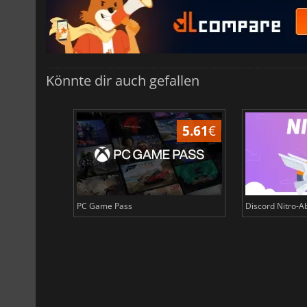
Könnte dir auch gefallen
4.08
€
5.61
€
PC Game Pass
Discord Nitro-