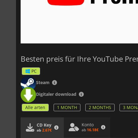
Besten preis für Ihre YouTube Pr
PC
Steam
Digitaler download
Alle arten
1 MONTH
2 MONTHS
3 MON
Konto
CD Key
ab
16.18€
ab
2.67€