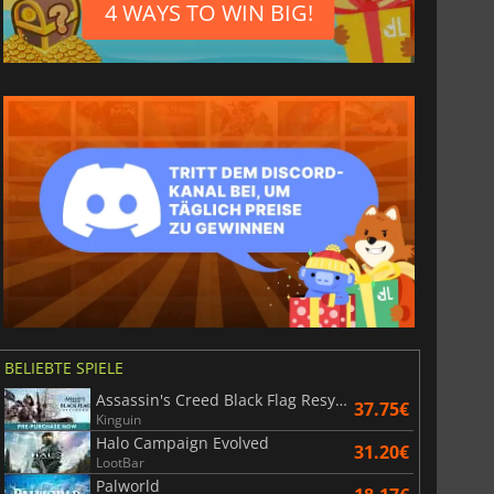
4 WAYS TO WIN BIG!
BELIEBTE SPIELE
Assassin's Creed Black Flag Resynced
37.75€
Kinguin
Halo Campaign Evolved
31.20€
LootBar
Palworld