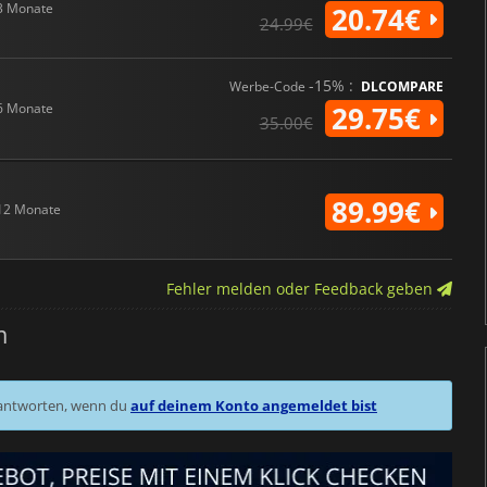
3 Monate
20.74€
24.99€
-15% :
Werbe-Code
DLCOMPARE
6 Monate
29.75€
35.00€
89.99€
12 Monate
Fehler melden oder Feedback geben
m
 antworten, wenn du
auf deinem Konto angemeldet bist