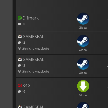
Difmark
80
Global
GAMESEAL
42
ähnliche Angebote
Global
GAMESEAL
42
ähnliche Angebote
Global
K4G
46
Global
GAMESEAL