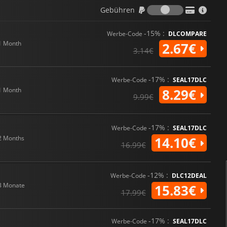
Gebühren
Gebühren
-15% :
Werbe-Code
DLCOMPARE
1 Month
2.67€
3.14€
-17% :
Werbe-Code
SEAL17DLC
1 Month
8.29€
9.99€
-17% :
Werbe-Code
SEAL17DLC
2 Months
14.10€
16.99€
-12% :
Werbe-Code
DLC12DEAL
3 Monate
15.83€
17.99€
-17% :
Werbe-Code
SEAL17DLC