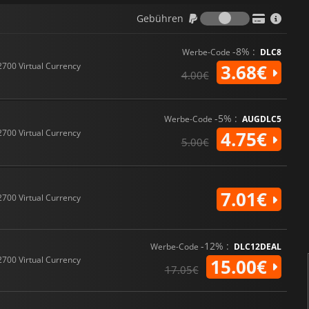
Gebühren
Gebühren
-8% :
Werbe-Code
DLC8
2700 Virtual Currency
3.68€
4.00€
-5% :
Werbe-Code
AUGDLC5
2700 Virtual Currency
4.75€
5.00€
7.01€
2700 Virtual Currency
-12% :
Werbe-Code
DLC12DEAL
2700 Virtual Currency
15.00€
17.05€