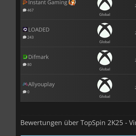
Instant Gaming
467
Global
LOADED
243
Global
Difmark
80
Global
Allyouplay
0
Global
Bewertungen über TopSpin 2K25 - Vi