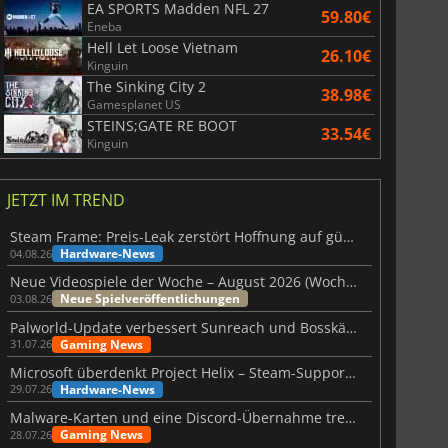
EA SPORTS Madden NFL 27
59.80€
Eneba
Hell Let Loose Vietnam
26.10€
Kinguin
The Sinking City 2
38.98€
Gamesplanet US
STEINS;GATE RE BOOT
33.54€
Kinguin
JETZT IM TREND
Steam Frame: Preis-Leak zerstört Hoffnung auf günstiges VR-Headset
Hardware-News
04.08.26
Neue Videospiele der Woche – August 2026 (Woche 32)
Neue Spielveröffentlichungen
03.08.26
Palworld-Update verbessert Sunreach und Bosskämpfe deutlich
Gaming News
31.07.26
Microsoft überdenkt Project Helix – Steam-Support gefährdet
Hardware-News
29.07.26
Malware-Karten und eine Discord-Übernahme treffen Meccha Chameleon
Gaming News
28.07.26