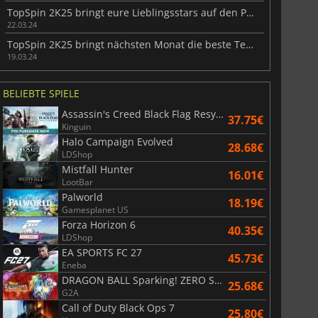
TopSpin 2K25 bringt eure Lieblingsstars auf den Platz
22.03.24
TopSpin 2K25 bringt nächsten Monat die beste Tennissimulation
19.03.24
BELIEBTE SPIELE
Assassin's Creed Black Flag Resynced
37.75€
Kinguin
Halo Campaign Evolved
28.68€
LDShop
Mistfall Hunter
16.01€
LootBar
Palworld
18.19€
Gamesplanet US
Forza Horizon 6
40.35€
LDShop
EA SPORTS FC 27
45.73€
Eneba
DRAGON BALL Sparking! ZERO Super Limit Breaking NEO
25.68€
G2A
Call of Duty Black Ops 7
25.80€