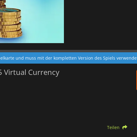
pielkarte und muss mit der kompletten Version des Spiels verwend
5 Virtual Currency
Teilen