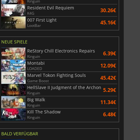
Kinguin
Resident Evil Requiem
30.26€
K4G
007 First Light
45.16€
LootBar
NEUE SPIELE
ReStory Chill Electronics Repairs
6.39€
Kinguin
Montabi
12.09€
LOADED
Marvel Tokon Fighting Souls
45.42€
Game Boost
HellSlave II Judgment of the Archon
3.65
€
7.44
€
5.29€
Kinguin
Big Walk
11.34€
Kinguin
Kill The Shadow
6.48€
Kinguin
6 Virtual Currency
Madden NFL 26 Points
BALD VERFÜGBAR