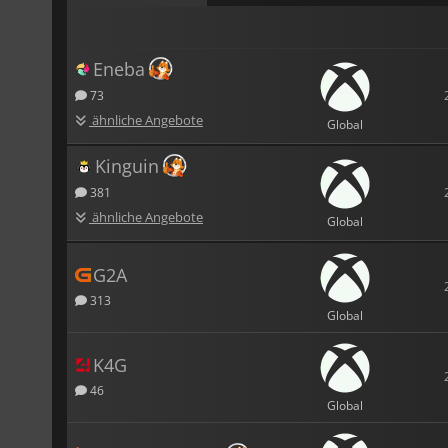
Eneba
73
ähnliche Angebote
Global
Kinguin
381
ähnliche Angebote
Global
G2A
313
Global
K4G
46
Global