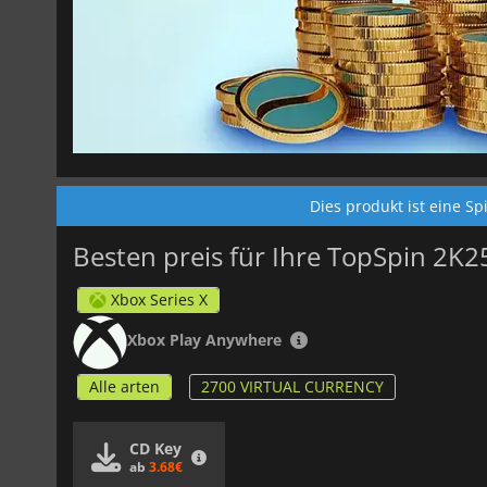
Dies produkt ist eine S
Besten preis für Ihre TopSpin 2K2
Xbox Series X
Xbox Play Anywhere
Alle arten
2700 VIRTUAL CURRENCY
CD Key
ab
3.68€