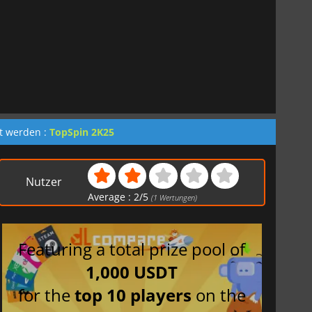
et werden :
TopSpin 2K25
Nutzer
Average :
2
/
5
(
1
Wertungen)
Featuring a total prize pool of
1,000 USDT
for the
top 10 players
on the