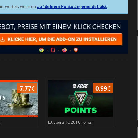
 antworten, wenn du
auf deinem Konto angemeldet bist
7.77
€
0.99
€
C
EA Sports FC 26 FC Points
NBA 2K2