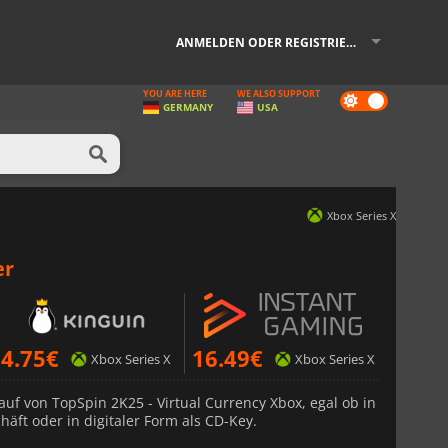
ANMELDEN ODER REGISTRIEREN
YOU ARE HERE
WE ALSO SUPPORT
Dark
GERMANY
USA
mode
Xbox Series X
er
4.75
€
16.49
€
Xbox Series X
Xbox Series X
auf von TopSpin 2K25 - Virtual Currency Xbox, egal ob in
äft oder in digitaler Form als CD-Key.