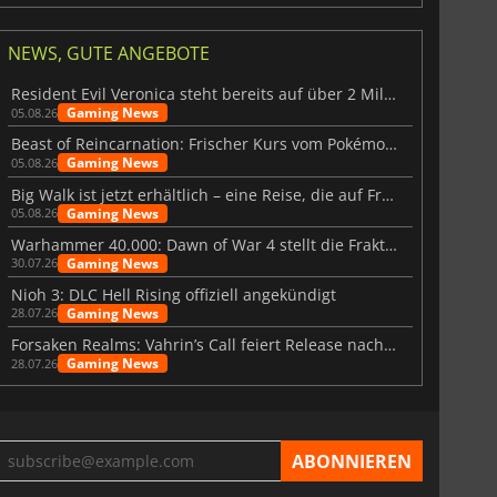
NEWS, GUTE ANGEBOTE
Resident Evil Veronica steht bereits auf über 2 Millionen Wunschlisten
Gaming News
05.08.26
Beast of Reincarnation: Frischer Kurs vom Pokémon-Studio
Gaming News
05.08.26
Big Walk ist jetzt erhältlich – eine Reise, die auf Freundschaft basiert
Gaming News
05.08.26
Warhammer 40.000: Dawn of War 4 stellt die Fraktion der Necrons vor
Gaming News
30.07.26
Nioh 3: DLC Hell Rising offiziell angekündigt
Gaming News
28.07.26
Forsaken Realms: Vahrin’s Call feiert Release nach 10 Jahren
Gaming News
28.07.26