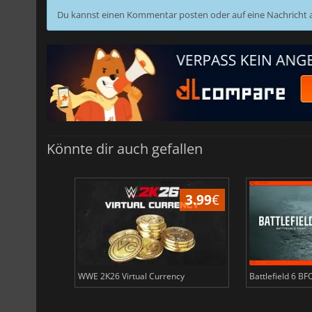
Du kannst einen Kommentar posten oder auf eine Nachricht
Könnte dir auch gefallen
3.99
€
3.99
€
ency
WWE 2K26 Virtual Currency
Battlefield 6 BF