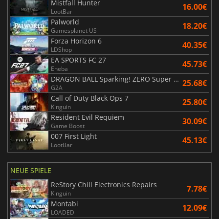
Mistfall Hunter
16.00€
LootBar
Palworld
18.20€
Gamesplanet US
Forza Horizon 6
40.35€
LDShop
EA SPORTS FC 27
45.73€
Eneba
DRAGON BALL Sparking! ZERO Super Limit Breaking NEO
25.68€
G2A
Call of Duty Black Ops 7
25.80€
Kinguin
Resident Evil Requiem
30.09€
Game Boost
007 First Light
45.13€
LootBar
NEUE SPIELE
ReStory Chill Electronics Repairs
7.78€
Kinguin
Montabi
12.09€
LOADED