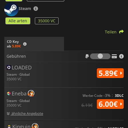
Steam
Alle arten
35000 VC
Teilen
CD Key
ab
5.89€
Gebühr
Gebühren
LOADED
5.89€
Steam · Global
35000 VC
Eneba
-3% :
Werbe-Code
3DLC
Steam · Global
6.00€
6.19€
35000 VC
ähnliche Angebote
Kinguin