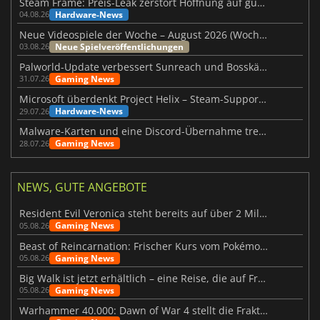
Steam Frame: Preis-Leak zerstört Hoffnung auf günstiges VR-Headset
Hardware-News
04.08.26
Neue Videospiele der Woche – August 2026 (Woche 32)
Neue Spielveröffentlichungen
03.08.26
Palworld-Update verbessert Sunreach und Bosskämpfe deutlich
Gaming News
31.07.26
Microsoft überdenkt Project Helix – Steam-Support gefährdet
Hardware-News
29.07.26
Malware-Karten und eine Discord-Übernahme treffen Meccha Chameleon
Gaming News
28.07.26
NEWS, GUTE ANGEBOTE
Resident Evil Veronica steht bereits auf über 2 Millionen Wunschlisten
Gaming News
05.08.26
Beast of Reincarnation: Frischer Kurs vom Pokémon-Studio
Gaming News
05.08.26
Big Walk ist jetzt erhältlich – eine Reise, die auf Freundschaft basiert
Gaming News
05.08.26
Warhammer 40.000: Dawn of War 4 stellt die Fraktion der Necrons vor