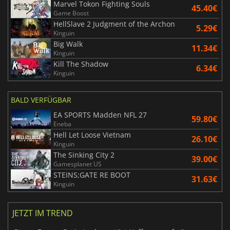
Marvel Tokon Fighting Souls
45.40€
Game Boost
HellSlave 2 Judgment of the Archon
5.29€
Kinguin
Big Walk
11.34€
Kinguin
Kill The Shadow
6.34€
Kinguin
BALD VERFÜGBAR
EA SPORTS Madden NFL 27
59.80€
Eneba
Hell Let Loose Vietnam
26.10€
Kinguin
The Sinking City 2
39.00€
Gamesplanet US
STEINS;GATE RE BOOT
31.63€
Kinguin
JETZT IM TREND