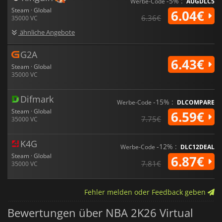
-5% :
Werbe-Code
AUGDLC5
Steam · Global
6.04€
6.36€
35000 VC
ähnliche Angebote
G2A
6.43€
Steam · Global
35000 VC
Difmark
-15% :
Werbe-Code
DLCOMPARE
Steam · Global
6.59€
7.75€
35000 VC
K4G
-12% :
Werbe-Code
DLC12DEAL
Steam · Global
6.87€
7.81€
35000 VC
Fehler melden oder Feedback geben
Bewertungen über NBA 2K26 Virtual