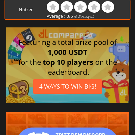
Nutzer
Average :
0
/
5
(
0
Wertungen)
Featuring a total prize pool of
1,000 USDT
for the
top 10 players
on the
leaderboard.
4 WAYS TO WIN BIG!