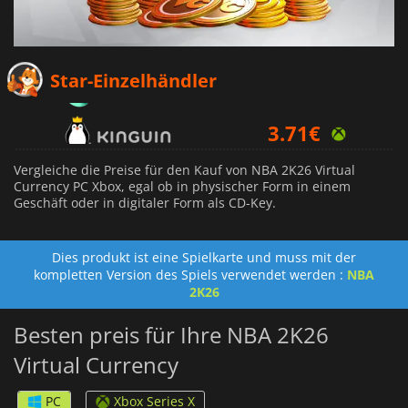
3.66
€
Star-Einzelhändler
3.71
€
3.99
€
Vergleiche die Preise für den Kauf von NBA 2K26 Virtual
Currency PC Xbox, egal ob in physischer Form in einem
Geschäft oder in digitaler Form als CD-Key.
Dies produkt ist eine Spielkarte und muss mit der
kompletten Version des Spiels verwendet werden :
NBA
2K26
Besten preis für Ihre NBA 2K26
Virtual Currency
PC
Xbox Series X