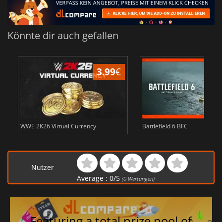
Könnte dir auch gefallen
3.99
€
WWE 2K26 Virtual Currency
Battlefield 6 BFC
Nutzer
Average :
0
/
5
(
0
Wertungen)
Featuring a total prize pool of