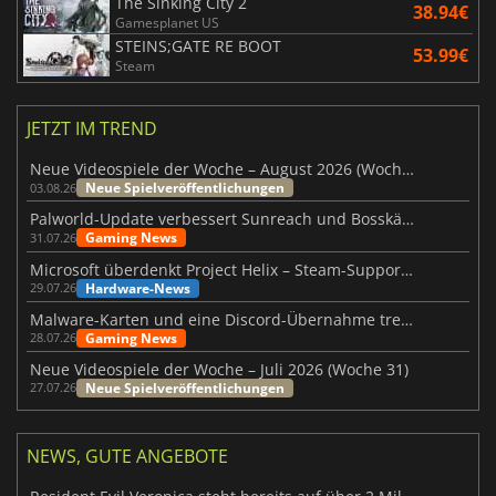
The Sinking City 2
38.94€
Gamesplanet US
STEINS;GATE RE BOOT
53.99€
Steam
JETZT IM TREND
Neue Videospiele der Woche – August 2026 (Woche 32)
Neue Spielveröffentlichungen
03.08.26
Palworld-Update verbessert Sunreach und Bosskämpfe deutlich
Gaming News
31.07.26
Microsoft überdenkt Project Helix – Steam-Support gefährdet
Hardware-News
29.07.26
Malware-Karten und eine Discord-Übernahme treffen Meccha Chameleon
Gaming News
28.07.26
Neue Videospiele der Woche – Juli 2026 (Woche 31)
Neue Spielveröffentlichungen
27.07.26
NEWS, GUTE ANGEBOTE