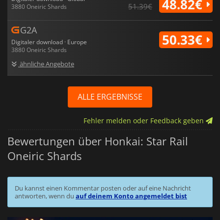
48.82€
51.39€
3880 Oneiric Shards
G2A
50.33€
Digitaler download · Europe
3880 Oneiric Shards
ähnliche Angebote
ALLE ERGEBNISSE
Fehler melden oder Feedback geben
Bewertungen über Honkai: Star Rail
Oneiric Shards
Du kannst einen Kommentar posten oder auf eine Nachricht
antworten, wenn du
auf deinem Konto angemeldet bist