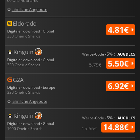
60 Oneiric Shards
ähnliche Angebote
Eldorado
4.81€
Digitaler download · Global
330 Oneiric Shards
Kinguin
-5% :
Werbe-Code
AUGDLC5
Digitaler download · Global
5.50€
5.79€
330 Oneiric Shards
G2A
6.92€
Digitaler download · Europe
330 Oneiric Shards
ähnliche Angebote
Kinguin
-5% :
Werbe-Code
AUGDLC5
Digitaler download · Global
14.88€
15.66€
1090 Oneiric Shards