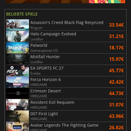
BELIEBTE SPIELE
Assassin's Creed Black Flag Resynced
33.54€
Kinguin
Halo Campaign Evolved
31.21€
LootBar
Palworld
18.17€
Gamesplanet US
Mistfall Hunter
15.97€
LootBar
EA SPORTS FC 27
45.77€
Eneba
Forza Horizon 6
42.42€
HRKGAME
Crimson Desert
44.73€
HRKGAME
Resident Evil Requiem
31.07€
HRKGAME
007 First Light
43.96€
HRKGAME
Avatar Legends The Fighting Game
26.82€
HRKGAME