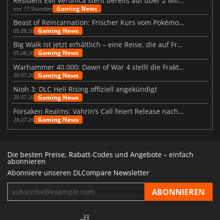
Resident Evil Veronica steht bereits auf über 2 Millionen Wunschlisten
Gaming News
vor 17 Stunden
Beast of Reincarnation: Frischer Kurs vom Pokémon-Studio
Gaming News
05.08.26
Big Walk ist jetzt erhältlich – eine Reise, die auf Freundschaft basiert
Gaming News
05.08.26
Warhammer 40.000: Dawn of War 4 stellt die Fraktion der Necrons vor
Gaming News
30.07.26
Nioh 3: DLC Hell Rising offiziell angekündigt
Gaming News
28.07.26
Forsaken Realms: Vahrin’s Call feiert Release nach 10 Jahren
Gaming News
28.07.26
Die besten Preise, Rabatt-Codes und Angebote – einfach
abonnieren
Abonniere unseren DLCompare Newsletter