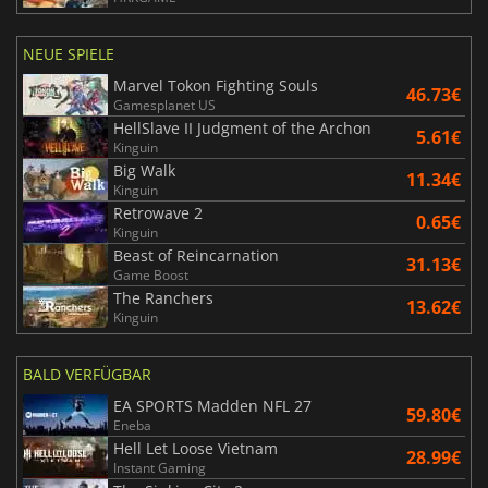
NEUE SPIELE
Marvel Tokon Fighting Souls
46.73€
Gamesplanet US
HellSlave II Judgment of the Archon
5.61€
Kinguin
Big Walk
11.34€
Kinguin
Retrowave 2
0.65€
Kinguin
Beast of Reincarnation
31.13€
Game Boost
The Ranchers
13.62€
Kinguin
BALD VERFÜGBAR
EA SPORTS Madden NFL 27
59.80€
Eneba
Hell Let Loose Vietnam
28.99€
Instant Gaming