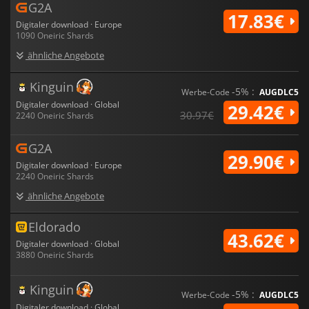
G2A
17.83€
Digitaler download · Europe
1090 Oneiric Shards
ähnliche Angebote
Kinguin
-5% :
Werbe-Code
AUGDLC5
Digitaler download · Global
29.42€
30.97€
2240 Oneiric Shards
G2A
29.90€
Digitaler download · Europe
2240 Oneiric Shards
ähnliche Angebote
Eldorado
43.62€
Digitaler download · Global
3880 Oneiric Shards
Kinguin
-5% :
Werbe-Code
AUGDLC5
Digitaler download · Global