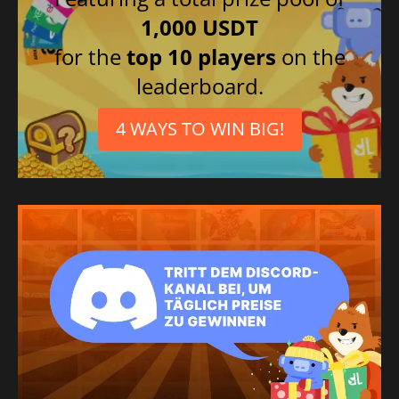
1,000 USDT
for the
top 10 players
on the
leaderboard.
4 WAYS TO WIN BIG!