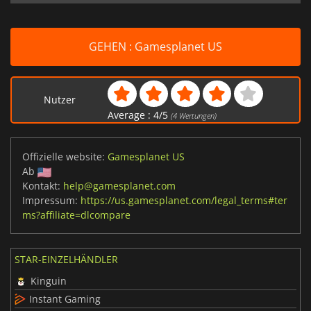
GEHEN : Gamesplanet US
Nutzer
Average :
4
/
5
(
4
Wertungen)
Offizielle website:
Gamesplanet US
Ab
Kontakt:
help@gamesplanet.com
Impressum:
https://us.gamesplanet.com/legal_terms#ter
ms?affiliate=dlcompare
STAR-EINZELHÄNDLER
Kinguin
Instant Gaming