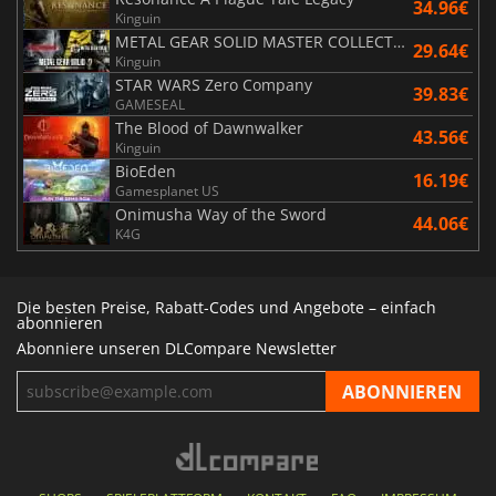
34.96€
Kinguin
METAL GEAR SOLID MASTER COLLECTION Vol.2
29.64€
Kinguin
STAR WARS Zero Company
39.83€
GAMESEAL
The Blood of Dawnwalker
43.56€
Kinguin
BioEden
16.19€
Gamesplanet US
Onimusha Way of the Sword
44.06€
K4G
Die besten Preise, Rabatt-Codes und Angebote – einfach
abonnieren
Abonniere unseren DLCompare Newsletter