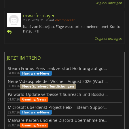
Original anzeigen
mwarferplayer
20.11.2020, 21:50
auf
dlcompare.fr
Kauf von Kabeljau. Füge es sofort zu meinem bnet-Konto
hinzu. +1!
Original anzeigen
JETZT IM TREND
Steam Frame: Preis-Leak zerstört Hoffnung auf günstiges VR-Headset
Hardware-News
04.08.26
Neue Videospiele der Woche – August 2026 (Woche 32)
Neue Spielveröffentlichungen
03.08.26
Palworld-Update verbessert Sunreach und Bosskämpfe deutlich
Gaming News
31.07.26
Microsoft überdenkt Project Helix – Steam-Support gefährdet
Hardware-News
29.07.26
Malware-Karten und eine Discord-Übernahme treffen Meccha Chameleon
Gaming News
28.07.26