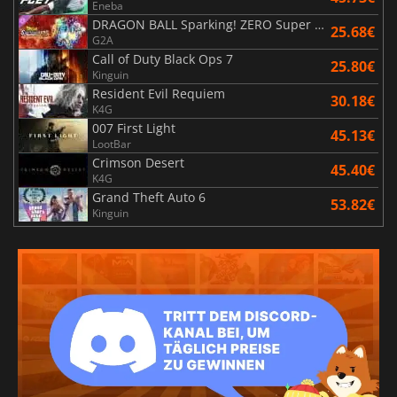
Eneba
DRAGON BALL Sparking! ZERO Super Limit Breaking NEO
25.68€
G2A
Call of Duty Black Ops 7
25.80€
Kinguin
Resident Evil Requiem
30.18€
K4G
007 First Light
45.13€
LootBar
Crimson Desert
45.40€
K4G
Grand Theft Auto 6
53.82€
Kinguin