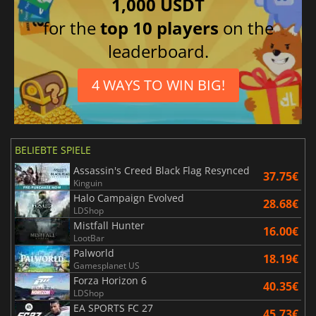
1,000 USDT
for the
top 10 players
on the
leaderboard.
4 WAYS TO WIN BIG!
BELIEBTE SPIELE
Assassin's Creed Black Flag Resynced
37.75€
Kinguin
Halo Campaign Evolved
28.68€
LDShop
Mistfall Hunter
16.00€
LootBar
Palworld
18.19€
Gamesplanet US
Forza Horizon 6
40.35€
LDShop
EA SPORTS FC 27
45.73€