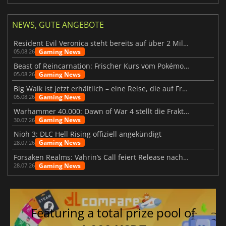
NEWS, GUTE ANGEBOTE
Resident Evil Veronica steht bereits auf über 2 Millionen Wunschlisten
Gaming News
05.08.26
Beast of Reincarnation: Frischer Kurs vom Pokémon-Studio
Gaming News
05.08.26
Big Walk ist jetzt erhältlich – eine Reise, die auf Freundschaft basiert
Gaming News
05.08.26
Warhammer 40.000: Dawn of War 4 stellt die Fraktion der Necrons vor
Gaming News
30.07.26
Nioh 3: DLC Hell Rising offiziell angekündigt
Gaming News
28.07.26
Forsaken Realms: Vahrin’s Call feiert Release nach 10 Jahren
Gaming News
28.07.26
Featuring a total prize pool of