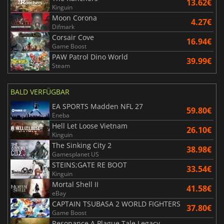
13.62€
Kinguin
Moon Corona
4.27€
Difmark
Corsair Cove
16.94€
Game Boost
PAW Patrol Dino World
39.99€
Steam
BALD VERFÜGBAR
EA SPORTS Madden NFL 27
59.80€
Eneba
Hell Let Loose Vietnam
26.10€
Kinguin
The Sinking City 2
38.98€
Gamesplanet US
STEINS;GATE RE BOOT
33.54€
Kinguin
Mortal Shell II
41.58€
eBay
CAPTAIN TSUBASA 2 WORLD FIGHTERS
37.80€
Game Boost
Resonance A Plague Tale Legacy