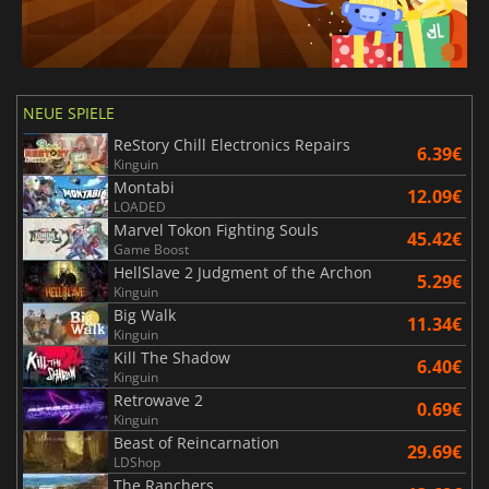
NEUE SPIELE
ReStory Chill Electronics Repairs
6.39€
Kinguin
Montabi
12.09€
LOADED
Marvel Tokon Fighting Souls
45.42€
Game Boost
HellSlave 2 Judgment of the Archon
5.29€
Kinguin
Big Walk
11.34€
Kinguin
Kill The Shadow
6.40€
Kinguin
Retrowave 2
0.69€
Kinguin
Beast of Reincarnation
29.69€
LDShop
The Ranchers