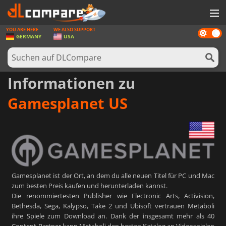
YOU ARE HERE
WE ALSO SUPPORT
Dark
SPIELE
GERMANY
USA
mode
SPIEL KARTEN
SOFTWARE
Informationen zu
REWARDS
Gamesplanet US
HARDWARE
NACHRICHTEN
ANMELDEN ODER REGISTRIEREN
Gamesplanet ist der Ort, an dem du alle neuen Titel für PC und Mac
zum besten Preis kaufen und herunterladen kannst.
Die renommiertesten Publisher wie Electronic Arts, Activision,
Bethesda, Sega, Kalypso, Take 2 und Ubisoft vertrauen Metaboli
ihre Spiele zum Download an. Dank der insgesamt mehr als 40