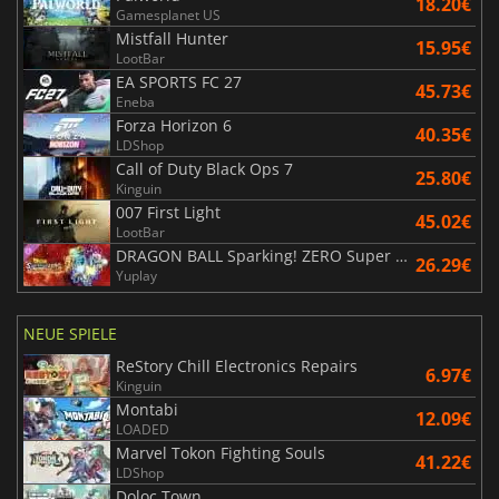
18.20€
Gamesplanet US
Mistfall Hunter
15.95€
LootBar
EA SPORTS FC 27
45.73€
Eneba
Forza Horizon 6
40.35€
LDShop
Call of Duty Black Ops 7
25.80€
Kinguin
007 First Light
45.02€
LootBar
DRAGON BALL Sparking! ZERO Super Limit Breaking NEO
26.29€
Yuplay
NEUE SPIELE
ReStory Chill Electronics Repairs
6.97€
Kinguin
Montabi
12.09€
LOADED
Marvel Tokon Fighting Souls
41.22€
LDShop
Doloc Town