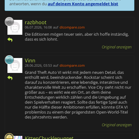
antworten, wenn du
auf deinem Konto angemeldet bist
razbhoot
06.07.2026, 16:08
auf
dlcompare.com
Die Editionen mögen teuer sein, aber ich hoffe inständig,
dass es sich lohnt.
Original anzeigen
Vinn
28.06.2026, 03:53
auf
dlcompare.com
Grand Theft Auto VI wirkt mit jedem neuen Detail, das
enthüllt wird, beeindruckender. Rockstar scheint sich
darauf zu konzentrieren, eine lebendige, interaktive und
charaktervolle Welt zu erschaffen. Vice City sieht nicht nur
größer aus – es wirkt wie ein Ort, an dem deine
Entscheidungen wirklich zählen und die Umgebung auf
dein Spielverhalten reagiert. Sollte das fertige Spiel auch
nur die Hälfte dieser Ambitionen erfüllen, könnte GTA VI
problemlos zu einem der prägendsten Open-World-Titel
des Jahrzehnts werden.
Original anzeigen
KittenChucklenugget