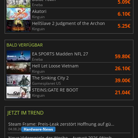
5.09€
Eneba
Akatori
6.10€
Kinguin
HellSlave 2 Judgment of the Archon
5.25€
Kinguin
BALD VERFÜGBAR
EA SPORTS Madden NFL 27
59.80€
Eneba
Hell Let Loose Vietnam
26.10€
Kinguin
The Sinking City 2
39.00€
Gamesplanet US
STEINS;GATE RE BOOT
21.04€
Kinguin
JETZT IM TREND
Steam Frame: Preis-Leak zerstört Hoffnung auf günstiges VR-Headset
Hardware-News
04.08.26
Neue Videospiele der Woche – August 2026 (Woche 32)