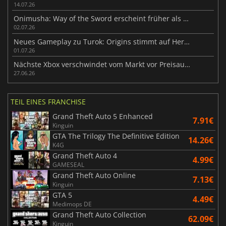
14.07.26
Onimusha: Way of the Sword erscheint früher als erwartet
02.07.26
Neues Gameplay zu Turok: Origins stimmt auf Herbst-Release 2026 ein
01.07.26
Nächste Xbox verschwindet vom Markt vor Preisaufschlag
27.06.26
TEIL EINES FRANCHISE
Grand Theft Auto 5 Enhanced
7.91€
Kinguin
GTA The Trilogy The Definitive Edition
14.26€
K4G
Grand Theft Auto 4
4.99€
GAMESEAL
Grand Theft Auto Online
7.13€
Kinguin
GTA 5
4.49€
Medimops DE
Grand Theft Auto Collection
62.09€
Kinguin