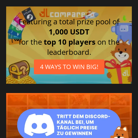
Featuring a total prize pool of
1,000 USDT
for the
top 10 players
on the
leaderboard.
4 WAYS TO WIN BIG!