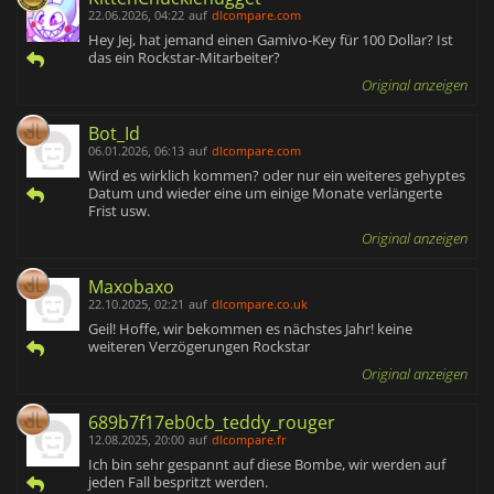
22.06.2026, 04:22
auf
dlcompare.com
Hey Jej, hat jemand einen Gamivo-Key für 100 Dollar? Ist
das ein Rockstar-Mitarbeiter?
Original anzeigen
Bot_Id
06.01.2026, 06:13
auf
dlcompare.com
Wird es wirklich kommen? oder nur ein weiteres gehyptes
Datum und wieder eine um einige Monate verlängerte
Frist usw.
Original anzeigen
Maxobaxo
22.10.2025, 02:21
auf
dlcompare.co.uk
Geil! Hoffe, wir bekommen es nächstes Jahr! keine
weiteren Verzögerungen Rockstar
Original anzeigen
689b7f17eb0cb_teddy_rouger
12.08.2025, 20:00
auf
dlcompare.fr
Ich bin sehr gespannt auf diese Bombe, wir werden auf
jeden Fall bespritzt werden.