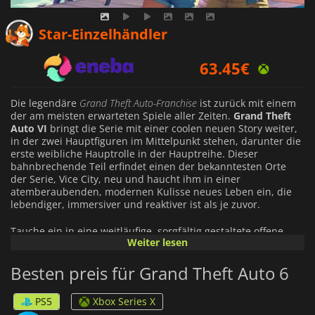
53.82
€
Star-Einzelhändler
63.45
€
51.97
€
Die legendäre
Grand Theft Auto-Franchise
ist zurück mit einem
der am meisten erwarteten Spiele aller Zeiten.
Grand Theft
Auto VI
bringt die Serie mit einer coolen neuen Story weiter,
in der zwei Hauptfiguren im Mittelpunkt stehen, darunter die
erste weibliche Hauptrolle in der Hauptreihe. Dieser
bahnbrechende Teil erfindet einen der bekanntesten Orte
der Serie, Vice City, neu und haucht ihm in einer
atemberaubenden, modernen Kulisse neues Leben ein, die
lebendiger, immersiver und reaktiver ist als je zuvor.
Tauche ein in eine weitläufige, sorgfältig gestaltete offene
Weiter lesen
Welt, in der jede Straße, jedes Viertel und jede Skyline eine
Geschichte erzählt. Von neonbeleuchteten Ausgehvierteln
Besten preis für Grand Theft Auto 6
über sonnenverwöhnte Strände bis hin zu rauen Vororten
bietet
GTA VI
eine Umgebung, die sich um dich herum
entwickelt und durch deine Entscheidungen und Handlungen
PS5
Xbox Series X
geprägt wird. Erlebe dynamisches Wetter, fortschrittliches KI-