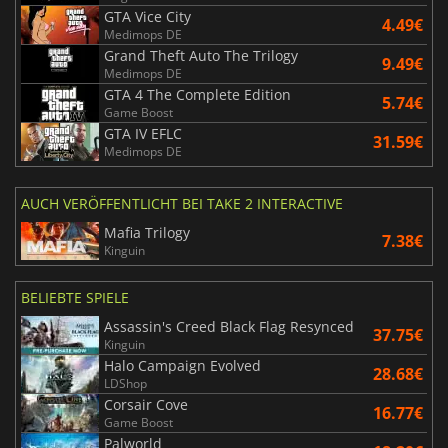
GTA Vice City
4.49€
Medimops DE
Grand Theft Auto The Trilogy
9.49€
Medimops DE
GTA 4 The Complete Edition
5.74€
Game Boost
GTA IV EFLC
31.59€
Medimops DE
AUCH VERÖFFENTLICHT BEI TAKE 2 INTERACTIVE
Mafia Trilogy
7.38€
Kinguin
BELIEBTE SPIELE
Assassin's Creed Black Flag Resynced
37.75€
Kinguin
Halo Campaign Evolved
28.68€
LDShop
Corsair Cove
16.77€
Game Boost
Palworld