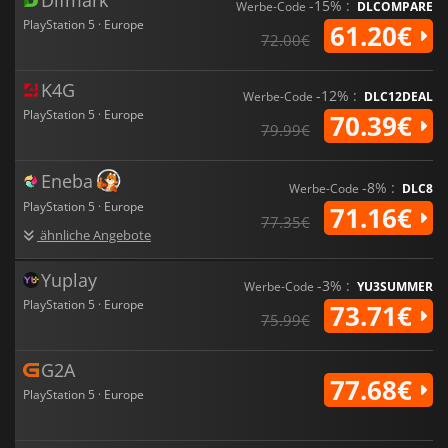
-15% :
Werbe-Code
DLCOMPARE
PlayStation 5 · Europe
61.20€
72.00€
K4G
-12% :
Werbe-Code
DLC12DEAL
PlayStation 5 · Europe
70.39€
79.99€
Eneba
-8% :
Werbe-Code
DLC8
PlayStation 5 · Europe
71.16€
77.35€
ähnliche Angebote
Yuplay
-3% :
Werbe-Code
YU3SUMMER
PlayStation 5 · Europe
73.71€
75.99€
G2A
77.68€
PlayStation 5 · Europe