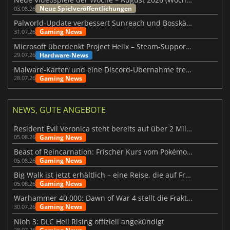
Neue Spielveröffentlichungen
03.08.26
Palworld-Update verbessert Sunreach und Bosskämpfe deutlich
Gaming News
31.07.26
Microsoft überdenkt Project Helix – Steam-Support gefährdet
Hardware-News
29.07.26
Malware-Karten und eine Discord-Übernahme treffen Meccha Chameleon
Gaming News
28.07.26
NEWS, GUTE ANGEBOTE
Resident Evil Veronica steht bereits auf über 2 Millionen Wunschlisten
Gaming News
05.08.26
Beast of Reincarnation: Frischer Kurs vom Pokémon-Studio
Gaming News
05.08.26
Big Walk ist jetzt erhältlich – eine Reise, die auf Freundschaft basiert
Gaming News
05.08.26
Warhammer 40.000: Dawn of War 4 stellt die Fraktion der Necrons vor
Gaming News
30.07.26
Nioh 3: DLC Hell Rising offiziell angekündigt
28.07.26