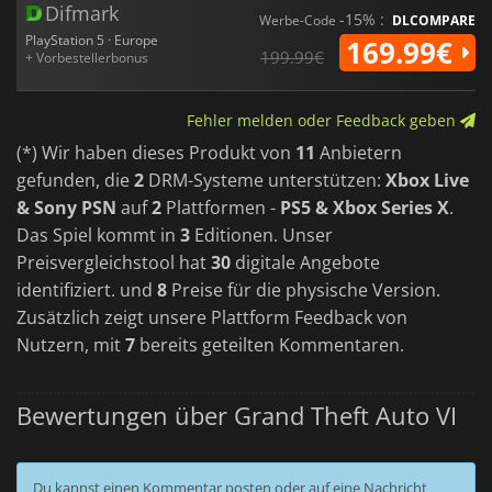
Difmark
-15% :
Werbe-Code
DLCOMPARE
PlayStation 5 · Europe
169.99€
199.99€
+ Vorbestellerbonus
Fehler melden oder Feedback geben
(*) Wir haben dieses Produkt von
11
Anbietern
gefunden, die
2
DRM-Systeme unterstützen:
Xbox Live
& Sony PSN
auf
2
Plattformen -
PS5 & Xbox Series X
.
Das Spiel kommt in
3
Editionen. Unser
Preisvergleichstool hat
30
digitale Angebote
identifiziert. und
8
Preise für die physische Version.
Zusätzlich zeigt unsere Plattform Feedback von
Nutzern, mit
7
bereits geteilten Kommentaren.
Bewertungen über Grand Theft Auto VI
Du kannst einen Kommentar posten oder auf eine Nachricht