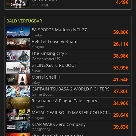
4.49€
HRKGAME
BALD VERFÜGBAR
EA SPORTS Madden NFL 27
59.80€
Eneba
Hell Let Loose Vietnam
26.11€
Kinguin
The Sinking City 2
38.98€
Gamesplanet US
STEINS;GATE RE BOOT
53.99€
Steam
Mortal Shell II
41.54€
eBay
CAPTAIN TSUBASA 2 WORLD FIGHTERS
37.80€
Game Boost
Resonance A Plague Tale Legacy
34.96€
Kinguin
METAL GEAR SOLID MASTER COLLECTION Vol.2
29.64€
Kinguin
STAR WARS Zero Company
39.83€
GAMESEAL