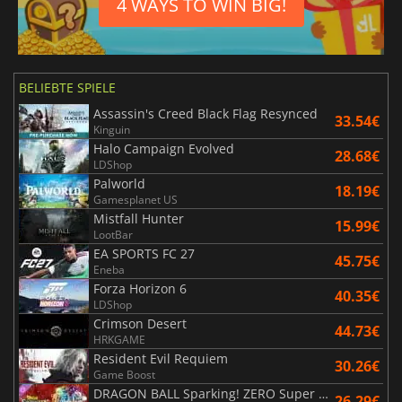
4 WAYS TO WIN BIG!
BELIEBTE SPIELE
Assassin's Creed Black Flag Resynced
33.54€
Kinguin
Halo Campaign Evolved
28.68€
LDShop
Palworld
18.19€
Gamesplanet US
Mistfall Hunter
15.99€
LootBar
EA SPORTS FC 27
45.75€
Eneba
Forza Horizon 6
40.35€
LDShop
Crimson Desert
44.73€
HRKGAME
Resident Evil Requiem
30.26€
Game Boost
DRAGON BALL Sparking! ZERO Super Limit Breaking NEO
26.29€