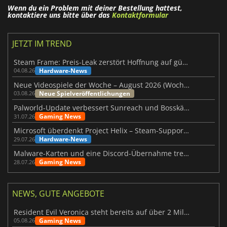
Wenn du ein Problem mit deiner Bestellung hattest,
kontaktiere uns bitte über das
Kontaktformular
JETZT IM TREND
Steam Frame: Preis-Leak zerstört Hoffnung auf günstiges VR-Headset
Hardware-News
04.08.26
Neue Videospiele der Woche – August 2026 (Woche 32)
Neue Spielveröffentlichungen
03.08.26
Palworld-Update verbessert Sunreach und Bosskämpfe deutlich
Gaming News
31.07.26
Microsoft überdenkt Project Helix – Steam-Support gefährdet
Hardware-News
29.07.26
Malware-Karten und eine Discord-Übernahme treffen Meccha Chameleon
Gaming News
28.07.26
NEWS, GUTE ANGEBOTE
Resident Evil Veronica steht bereits auf über 2 Millionen Wunschlisten
Gaming News
05.08.26