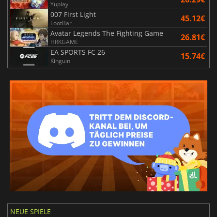
Yuplay
007 First Light
45.12€
LootBar
Avatar Legends The Fighting Game
26.81€
HRKGAME
EA SPORTS FC 26
15.74€
Kinguin
NEUE SPIELE