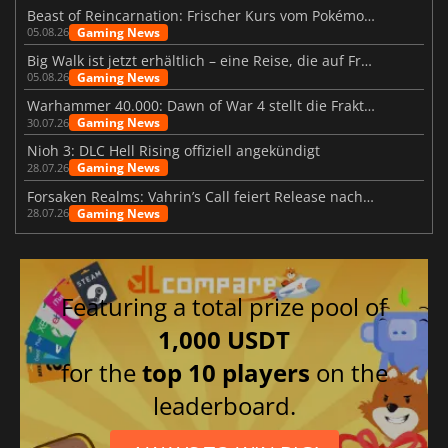
Beast of Reincarnation: Frischer Kurs vom Pokémon-Studio
Gaming News
05.08.26
Big Walk ist jetzt erhältlich – eine Reise, die auf Freundschaft basiert
Gaming News
05.08.26
Warhammer 40.000: Dawn of War 4 stellt die Fraktion der Necrons vor
Gaming News
30.07.26
Nioh 3: DLC Hell Rising offiziell angekündigt
Gaming News
28.07.26
Forsaken Realms: Vahrin’s Call feiert Release nach 10 Jahren
Gaming News
28.07.26
Featuring a total prize pool of
1,000 USDT
for the
top 10 players
on the
leaderboard.