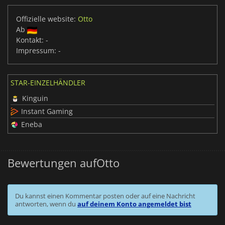
Offizielle website:
Otto
Ab
Kontakt:
-
Impressum:
-
STAR-EINZELHÄNDLER
Kinguin
Instant Gaming
Eneba
Bewertungen aufOtto
Du kannst einen Kommentar posten oder auf eine Nachricht
antworten, wenn du
auf deinem Konto angemeldet bist