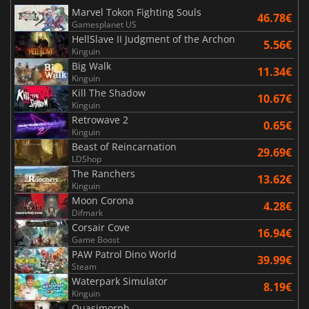
Marvel Tokon Fighting Souls
46.78€
Gamesplanet US
HellSlave II Judgment of the Archon
5.56€
Kinguin
Big Walk
11.34€
Kinguin
Kill The Shadow
10.67€
Kinguin
Retrowave 2
0.65€
Kinguin
Beast of Reincarnation
29.69€
LDShop
The Ranchers
13.62€
Kinguin
Moon Corona
4.28€
Difmark
Corsair Cove
16.94€
Game Boost
PAW Patrol Dino World
39.99€
Steam
Waterpark Simulator
8.19€
Kinguin
Quasimorph