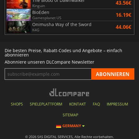
The Blood of Dawnwalker
43.56€
Kinguin
BioEden
16.19€
Gamesplanet US
Onimusha Way of the Sword
44.06€
K4G
Die besten Preise, Rabatt-Codes und Angebote – einfach
abonnieren
Abonniere unseren DLCompare Newsletter
SHOPS
SPIELEPLATTFORM
KONTAKT
FAQ
IMPRESSUM
SITEMAP
GERMANY
© 2026 SAS DIGITAL SERVICES, Alle Rechte vorbehalten.