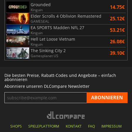
Grounded
14.75€
Kinguin
Elder Scrolls 4 Oblivion Remastered
25.12€
GAMESEAL
EA SPORTS Madden NFL 27
53.21€
Kinguin
Hell Let Loose Vietnam
26.08€
Kinguin
The Sinking City 2
39.10€
Gamesplanet US
Die besten Preise, Rabatt-Codes und Angebote – einfach
abonnieren
Abonniere unseren DLCompare Newsletter
SHOPS
SPIELEPLATTFORM
KONTAKT
FAQ
IMPRESSUM