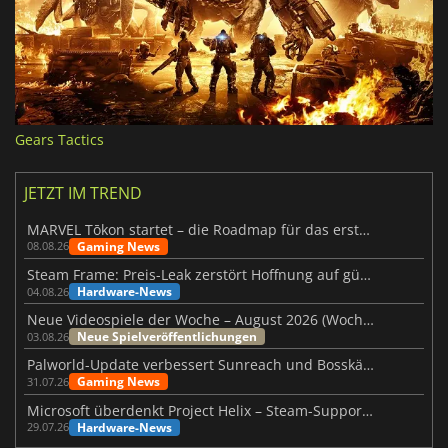
Gears Tactics
JETZT IM TREND
MARVEL Tōkon startet – die Roadmap für das erste Jahr wurde vorgestellt
Gaming News
08.08.26
Steam Frame: Preis-Leak zerstört Hoffnung auf günstiges VR-Headset
Hardware-News
04.08.26
Neue Videospiele der Woche – August 2026 (Woche 32)
Neue Spielveröffentlichungen
03.08.26
Palworld-Update verbessert Sunreach und Bosskämpfe deutlich
Gaming News
31.07.26
Microsoft überdenkt Project Helix – Steam-Support gefährdet
Hardware-News
29.07.26