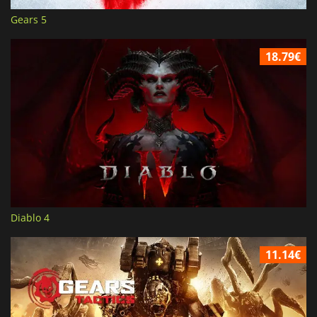
Gears 5
18.79€
Diablo 4
11.14€