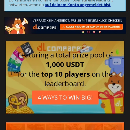
antworten, wenn du
auf deinem Konto angemeldet bist
Featuring a total prize pool of
1,000 USDT
for the
top 10 players
on the
leaderboard.
4 WAYS TO WIN BIG!