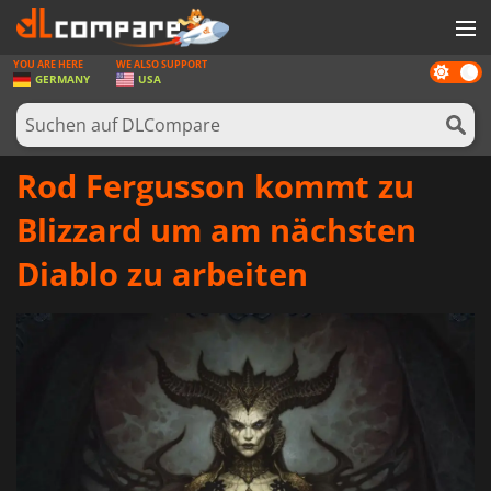
YOU ARE HERE
WE ALSO SUPPORT
Dark
SPIELE
GERMANY
USA
mode
SPIEL KARTEN
SOFTWARE
Rod Fergusson kommt zu
REWARDS
Blizzard um am nächsten
HARDWARE
Diablo zu arbeiten
NACHRICHTEN
ANMELDEN ODER REGISTRIEREN