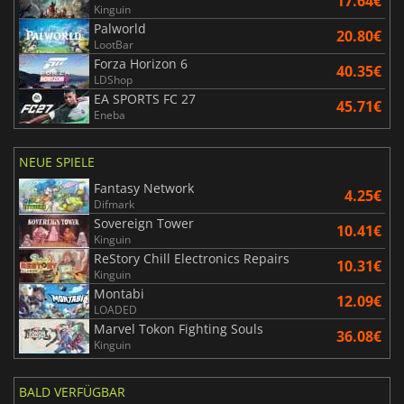
17.64€
Kinguin
Palworld
20.80€
LootBar
Forza Horizon 6
40.35€
LDShop
EA SPORTS FC 27
45.71€
Eneba
NEUE SPIELE
Fantasy Network
4.25€
Difmark
Sovereign Tower
10.41€
Kinguin
ReStory Chill Electronics Repairs
10.31€
Kinguin
Montabi
12.09€
LOADED
Marvel Tokon Fighting Souls
36.08€
Kinguin
BALD VERFÜGBAR