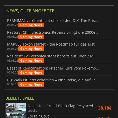
NEWS, GUTE ANGEBOTE
REANIMAL veröffentlicht offiziell den DLC The Prisoner
Gaming News
08.08.26
ReStory: Chill Electronics Repairs bringt die 2000er zurück
Gaming News
08.08.26
MARVEL Tōkon startet – die Roadmap für das erste Jahr wurde vorgestellt
Gaming News
08.08.26
Resident Evil Veronica steht bereits auf über 2 Millionen Wunschlisten
Gaming News
05.08.26
Beast of Reincarnation: Frischer Kurs vom Pokémon-Studio
Gaming News
05.08.26
Big Walk ist jetzt erhältlich – eine Reise, die auf Freundschaft basiert
Gaming News
05.08.26
BELIEBTE SPIELE
Assassin's Creed Black Flag Resynced
38.18€
LootBar
Corsair Cove