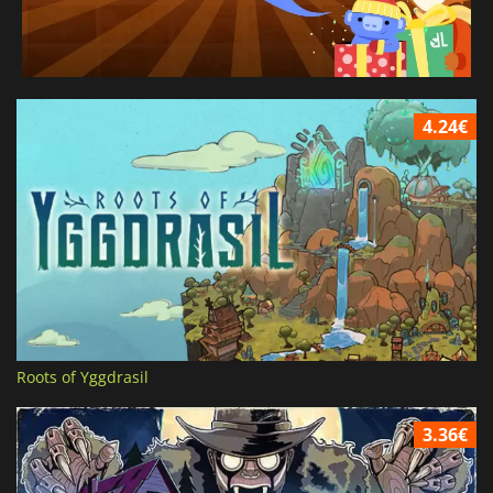
4.24€
Roots of Yggdrasil
3.36€