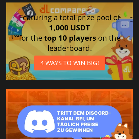
Featuring a total prize pool of
1,000 USDT
for the
top 10 players
on the
leaderboard.
4 WAYS TO WIN BIG!