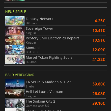
NEUE SPIELE
Fantasy Network
4.25€
Difmark
Sovereign Tower
10.41€
Kinguin
ReStory Chill Electronics Repairs
10.91€
Kinguin
Montabi
12.09€
LOADED
Marvel Tokon Fighting Souls
41.22€
LDShop
BALD VERFÜGBAR
EA SPORTS Madden NFL 27
59.80€
Eneba
Hell Let Loose Vietnam
26.08€
Kinguin
The Sinking City 2
39.10€
Gamesplanet US
STEINS;GATE RE BOOT