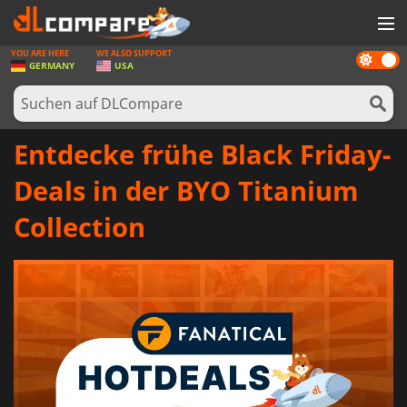
YOU ARE HERE
WE ALSO SUPPORT
Dark
SPIELE
GERMANY
USA
mode
SPIEL KARTEN
SOFTWARE
Entdecke frühe Black Friday-
REWARDS
Deals in der BYO Titanium
HARDWARE
Collection
NACHRICHTEN
ANMELDEN ODER REGISTRIEREN