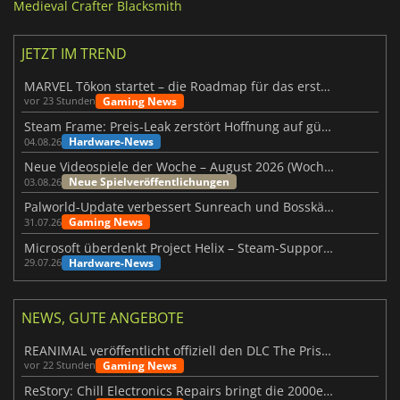
Medieval Crafter Blacksmith
JETZT IM TREND
MARVEL Tōkon startet – die Roadmap für das erste Jahr wurde vorgestellt
Gaming News
vor 23 Stunden
Steam Frame: Preis-Leak zerstört Hoffnung auf günstiges VR-Headset
Hardware-News
04.08.26
Neue Videospiele der Woche – August 2026 (Woche 32)
Neue Spielveröffentlichungen
03.08.26
Palworld-Update verbessert Sunreach und Bosskämpfe deutlich
Gaming News
31.07.26
Microsoft überdenkt Project Helix – Steam-Support gefährdet
Hardware-News
29.07.26
NEWS, GUTE ANGEBOTE
REANIMAL veröffentlicht offiziell den DLC The Prisoner
Gaming News
vor 22 Stunden
ReStory: Chill Electronics Repairs bringt die 2000er zurück