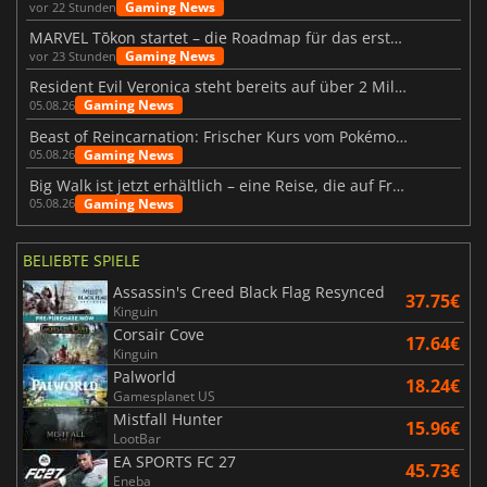
Gaming News
vor 22 Stunden
MARVEL Tōkon startet – die Roadmap für das erste Jahr wurde vorgestellt
Gaming News
vor 23 Stunden
Resident Evil Veronica steht bereits auf über 2 Millionen Wunschlisten
Gaming News
05.08.26
Beast of Reincarnation: Frischer Kurs vom Pokémon-Studio
Gaming News
05.08.26
Big Walk ist jetzt erhältlich – eine Reise, die auf Freundschaft basiert
Gaming News
05.08.26
BELIEBTE SPIELE
Assassin's Creed Black Flag Resynced
37.75€
Kinguin
Corsair Cove
17.64€
Kinguin
Palworld
18.24€
Gamesplanet US
Mistfall Hunter
15.96€
LootBar
EA SPORTS FC 27
45.73€
Eneba