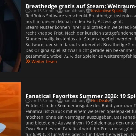
Breathedge gratis auf Steam: Weltraum
vor 15 Stunden
manhkbrady
Kostenlose Spiele
RedRuins Software verschenkt Breathedge kostenlos a
noch in diesem Monat in den Early Access geht.
Steam-Nutzer können ihrer Bibliothek ein weiteres kost
recht knappe Frist. Nach der kürzlich stattgefundene
Stunden völlig kostenlos auf Steam abgeholt werden.
Software, der sich darauf vorbereitet, Breathedge 2 n
Das Originalspiel ist zwar nicht gerade ein bekannt
gesammelt, wobei 72 % der Spieler es weiterempfehlen
Weiter lesen
Fanatical Favorites Summer 2026: 19 Sp
vor 15 Stunden
manhkbrady
Hot Deals
Entdeckt in der Sommerausgabe des Build your own Fa
Fanatical ist zurück mit einem weiteren Spielepaket f
möchten, ohne ein Vermögen auszugeben. Das Fanatica
und bietet eine Auswahl von 19 Spielen aus den unte
Own-Bundles von Fanatical wird der Preis umso günsti
für 6,99 €, 3 für 9,99 € oder 5 für 14,99 € erwerben. N