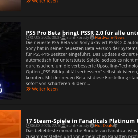
Weiter lesen
PS5 Pro Beta bringt PSSR 2.0 für alle un
07.08.2026, 08:37
manhkbrady
Hardware-News
Die neueste PS5-Beta von Sony aktiviert PSSR 2.0 auto
Sony hat in seiner neuesten Beta-Version der Systems
für PS5-Pro-Besitzer eingeführt. Das Update aktiviert 
automatisch für unterstützte Spiele, sodass es nicht 
durchsuchen, um die verbesserte Upscaling-Technolog
Option „PSS-Bildqualität verbessern“ selbst aktivieren
konnten. Mit der neuen Beta ist diese Einstellung sta
sofort von schärferen Bildern...
Weiter lesen
17 Steam-Spiele in Fanaticals Platinum 
06.08.2026, 22:16
manhkbrady
Hot Deals
Das beliebteste monatliche Bundle von Fanatical ist
zusammenstellen und von erheblichen Rabatten profi