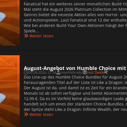
Fanatical hat ein weiteres seiner monatlichen Build 
Mal steht die August 2026 Platinum Collection im Mitt
Genres bietet die neueste Aktion alles von Horror- u
und Actionspielen. Laut Fanatical sind 12 der enthalt
Wie bei anderen Build Your Own-Aktionen hängt der Pre
Spiele...
Weiter lesen
August-Angebot von Humble Choice mit 
06.08.2026, 21:54
manhkbrady
Hot Deals
Das Line-up des Humble Choice Bundles für August 2
herausragenden Titel auf der Liste ist Like a Dragon: I
Der August ist da, und damit ist es Zeit für ein bra
Monats ist ab sofort verfügbar und bietet Abonnente
12,99 €. Da es im Vorfeld keine glaubwürdigen Leaks 
handelt sich um eines der stärksten Choice-Bundles,
der Spitze steht Like a Dragon: Infinite Wealth, der ne
Weiter lesen