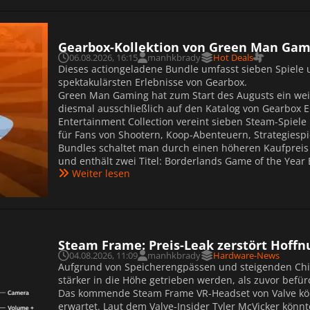
Gearbox-Kollektion von Green Man Gam
06.08.2026, 16:15
manhkbrady
Hot Deals
Dieses actiongeladene Bundle umfasst sieben Spiele 
spektakulärsten Erlebnisse von Gearbox.
Green Man Gaming hat zum Start des Augusts ein weit
diesmal ausschließlich auf den Katalog von Gearbox 
Entertainment Collection vereint sieben Steam-Spiele i
für Fans von Shootern, Koop-Abenteuern, Strategiespi
Bundles schaltet man durch einen höheren Kaufpreis zu
und enthält zwei Titel: Borderlands Game of the Year
Weiter lesen
Steam Frame: Preis-Leak zerstört Hoffn
04.08.2026, 11:09
manhkbrady
Hardware-News
Aufgrund von Speicherengpässen und steigenden Chi
stärker in die Höhe getrieben werden, als zuvor befür
Das kommende Steam Frame VR-Headset von Valve kön
erwartet. Laut dem Valve-Insider Tyler McVicker könnt