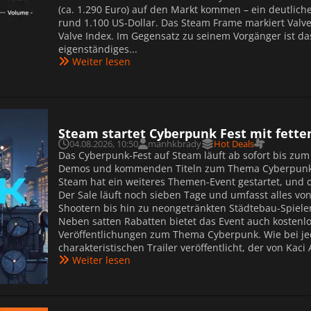
(ca. 1.290 Euro) auf den Markt kommen – ein deutlic
rund 1.100 US-Dollar. Das Steam Frame markiert Valv
Valve Index. Im Gegensatz zu seinem Vorgänger ist da
eigenständiges...
Weiter lesen
Steam startet Cyberpunk Fest mit fette
04.08.2026, 10:50
manhkbrady
Hot Deals
Das Cyberpunk-Fest auf Steam läuft ab sofort bis zum
Demos und kommenden Titeln zum Thema Cyberpunk
Steam hat ein weiteres Themen-Event gestartet, und 
Der Sale läuft noch sieben Tage und umfasst alles vo
Shootern bis hin zu neongetränkten Städtebau-Spielen,
Neben satten Rabatten bietet das Event auch koste
Veröffentlichungen zum Thema Cyberpunk. Wie bei jed
charakteristischen Trailer veröffentlicht, der von Kac
Weiter lesen