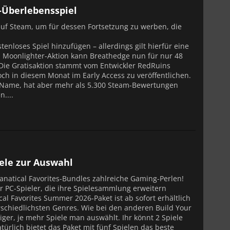
-Überlebensspiel
uf Steam, um für dessen Fortsetzung zu werben, die
enloses Spiel hinzufügen – allerdings gilt hierfür eine
n Moonlighter-Aktion kann Breathedge nun für nur 48
 Die Gratisaktion stammt vom Entwickler RedRuins
och in diesem Monat im Early Access zu veröffentlichen.
er Name, hat aber mehr als 5.300 Steam-Bewertungen
....
iele zur Auswahl
natical Favorites-Bundles zahlreiche Gaming-Perlen!
ür PC-Spieler, die ihre Spielesammlung erweitern
l Favorites Summer 2026-Paket ist ab sofort erhältlich
rschiedlichsten Genres. Wie bei den anderen Build Your
ger, je mehr Spiele man auswählt. Ihr könnt 2 Spiele
atürlich bietet das Paket mit fünf Spielen das beste