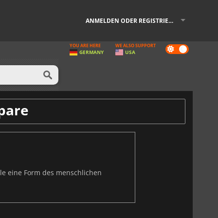
ANMELDEN ODER REGISTRIEREN
YOU ARE HERE
WE ALSO SUPPORT
Dark
GERMANY
USA
mode
pare
iele eine Form des menschlichen