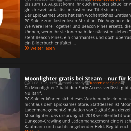
Bis zum 13. August könnt ihr euch im Epics aktueller
gleich zwei fantastische kostenlose Titel sichern.
Der Epic Games Store hat sein wöchentliches Gratisan
PC-Spiele zum kostenlosen Abruf an. Die Angebote d
We Were Here Together und Beacon Pines ersetzt, die
können, wenn ihr sie innerhalb der nächsten sieben 
steht Beacon Pines, ein charmantes und doch überras
ein Bilderbuch entfaltet....
Weiter lesen
Moonlighter gratis bei Steam – nur für k
07.08.2026, 11:50
manhkbrady
Kostenlose Spiele
Da Moonlighter 2 bald den Early Access verlässt, gibt
Nulltarif.
PC-Spieler können sich dieses Wochenende ein neues 
nicht aus dem Epic Games Store. Stattdessen ist Moon
Ladenmanagement-Simulation von Digital Sun, derzeit 
Moonlighter, das ursprünglich 2018 veröffentlicht wu
Dungeon-Crawling und Ladenmanagement eine Nische er
Kaufmann und nachts angehender Held. Begibt euch in