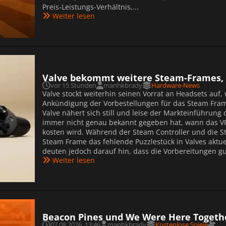
Preis-Leistungs-Verhältnis,...
Weiter lesen
Valve bekommt weitere Steam-Frames, 
vor 15 Stunden
manhkbrady
Hardware-News
Valve stockt weiterhin seinen Vorrat an Headsets auf
Ankündigung der Vorbestellungen für das Steam Fram
Valve nähert sich still und leise der Markteinführu
immer nicht genau bekannt gegeben hat, wann das V
kosten wird. Während der Steam Controller und die S
Steam Frame das fehlende Puzzlestück in Valves aktu
deuten jedoch darauf hin, dass die Vorbereitungen gu
Weiter lesen
Beacon Pines und We Were Here Togethe
07.08.2026, 13:46
manhkbrady
Kostenlose Spiele