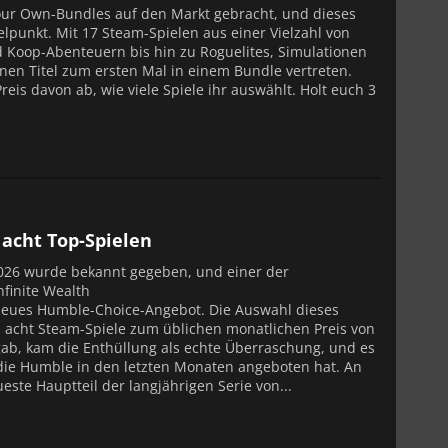
Your Own-Bundles auf den Markt gebracht, und dieses
elpunkt. Mit 17 Steam-Spielen aus einer Vielzahl von
nd Koop-Abenteuern bis hin zu Roguelites, Simulationen
enen Titel zum ersten Mal in einem Bundle vertreten.
is davon ab, wie viele Spiele ihr auswählt. Holt euch 3
acht Top-Spielen
026 wurde bekannt gegeben, und einer der
nfinite Wealth
ndneues Humble-Choice-Angebot. Die Auswahl dieses
n acht Steam-Spiele zum üblichen monatlichen Preis von
gab, kam die Enthüllung als echte Überraschung, und es
 die Humble in den letzten Monaten angeboten hat. An
ueste Hauptteil der langjährigen Serie von...