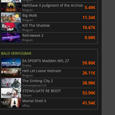
HellSlave II Judgment of the Archon
5.49€
Kinguin
Big Walk
11.34€
Kinguin
Kill The Shadow
10.67€
Kinguin
Retrowave 2
0.68€
Kinguin
BALD VERFÜGBAR
EA SPORTS Madden NFL 27
59.80€
Eneba
Hell Let Loose Vietnam
26.11€
Kinguin
The Sinking City 2
38.98€
Gamesplanet US
STEINS;GATE RE BOOT
53.99€
Steam
Mortal Shell II
41.54€
eBay