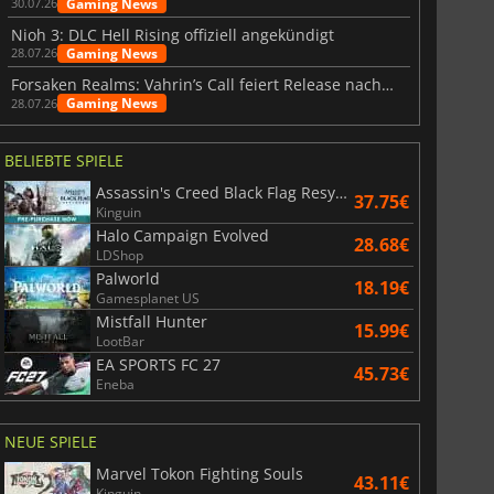
Gaming News
30.07.26
Nioh 3: DLC Hell Rising offiziell angekündigt
Gaming News
28.07.26
Forsaken Realms: Vahrin’s Call feiert Release nach 10 Jahren
Gaming News
28.07.26
BELIEBTE SPIELE
Assassin's Creed Black Flag Resynced
37.75€
Kinguin
Halo Campaign Evolved
28.68€
LDShop
Palworld
18.19€
Gamesplanet US
Mistfall Hunter
15.99€
LootBar
EA SPORTS FC 27
45.73€
Eneba
NEUE SPIELE
Marvel Tokon Fighting Souls
43.11€
Kinguin