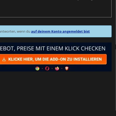
 antworten, wenn du
auf deinem Konto angemeldet bist