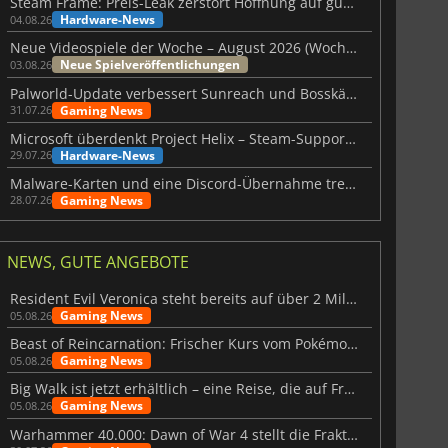
Steam Frame: Preis-Leak zerstört Hoffnung auf günstiges VR-Headset
Hardware-News
04.08.26
Neue Videospiele der Woche – August 2026 (Woche 32)
Neue Spielveröffentlichungen
03.08.26
Palworld-Update verbessert Sunreach und Bosskämpfe deutlich
Gaming News
31.07.26
Microsoft überdenkt Project Helix – Steam-Support gefährdet
Hardware-News
29.07.26
Malware-Karten und eine Discord-Übernahme treffen Meccha Chameleon
Gaming News
28.07.26
NEWS, GUTE ANGEBOTE
Resident Evil Veronica steht bereits auf über 2 Millionen Wunschlisten
Gaming News
05.08.26
Beast of Reincarnation: Frischer Kurs vom Pokémon-Studio
Gaming News
05.08.26
Big Walk ist jetzt erhältlich – eine Reise, die auf Freundschaft basiert
Gaming News
05.08.26
Warhammer 40.000: Dawn of War 4 stellt die Fraktion der Necrons vor