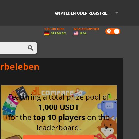
ANMELDEN ODER REGISTRIEREN
YOU ARE HERE
WE ALSO SUPPORT
Dark
GERMANY
USA
mode
erbeleben
Featuring a total prize pool of
1,000 USDT
for the
top 10 players
on the
leaderboard.