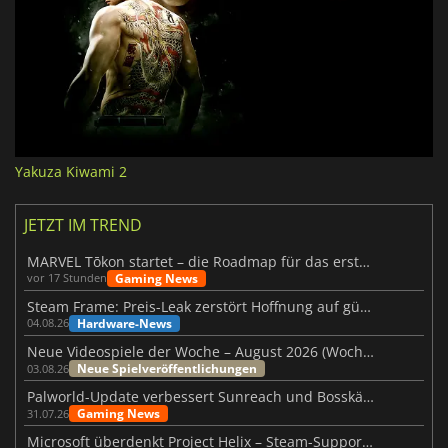
Yakuza Kiwami 2
JETZT IM TREND
MARVEL Tōkon startet – die Roadmap für das erste Jahr wurde vorgestellt
Gaming News
vor 17 Stunden
Steam Frame: Preis-Leak zerstört Hoffnung auf günstiges VR-Headset
Hardware-News
04.08.26
Neue Videospiele der Woche – August 2026 (Woche 32)
Neue Spielveröffentlichungen
03.08.26
Palworld-Update verbessert Sunreach und Bosskämpfe deutlich
Gaming News
31.07.26
Microsoft überdenkt Project Helix – Steam-Support gefährdet