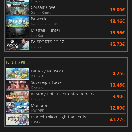
Kinguin
Corsair Cove
16.80€
Game Boost
Palworld
18.16€
Gamesplanet US
Mistfall Hunter
15.96€
LootBar
EA SPORTS FC 27
45.73€
Eneba
NEUE SPIELE
Fantasy Network
4.25€
Difmark
Sovereign Tower
10.48€
Kinguin
ReStory Chill Electronics Repairs
9.90€
Kinguin
Montabi
12.09€
LOADED
Marvel Tokon Fighting Souls
41.22€
LDShop