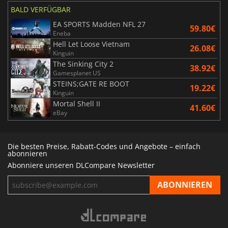
BALD VERFÜGBAR
EA SPORTS Madden NFL 27
59.80€
Eneba
Hell Let Loose Vietnam
26.08€
Kinguin
The Sinking City 2
38.92€
Gamesplanet US
STEINS;GATE RE BOOT
19.22€
Kinguin
Mortal Shell II
41.60€
eBay
Die besten Preise, Rabatt-Codes und Angebote – einfach
abonnieren
Abonniere unseren DLCompare Newsletter