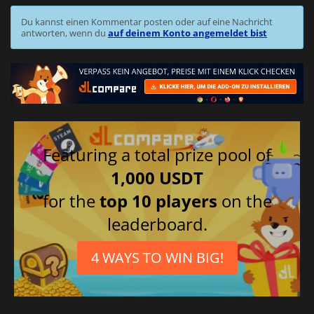
Du kannst einen Kommentar posten oder auf eine Nachricht
antworten, wenn du
auf deinem Konto angemeldet bist
Featuring a total prize pool of
1,000 USDT
for the
top 10 players
on the
leaderboard.
4 WAYS TO WIN BIG!