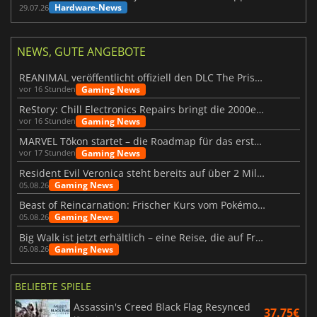
Hardware-News
29.07.26
NEWS, GUTE ANGEBOTE
REANIMAL veröffentlicht offiziell den DLC The Prisoner
Gaming News
vor 16 Stunden
ReStory: Chill Electronics Repairs bringt die 2000er zurück
Gaming News
vor 16 Stunden
MARVEL Tōkon startet – die Roadmap für das erste Jahr wurde vorgestellt
Gaming News
vor 17 Stunden
Resident Evil Veronica steht bereits auf über 2 Millionen Wunschlisten
Gaming News
05.08.26
Beast of Reincarnation: Frischer Kurs vom Pokémon-Studio
Gaming News
05.08.26
Big Walk ist jetzt erhältlich – eine Reise, die auf Freundschaft basiert
Gaming News
05.08.26
BELIEBTE SPIELE
Assassin's Creed Black Flag Resynced
37.75€