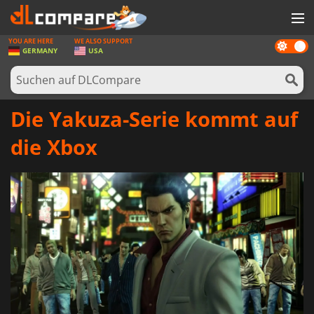
YOU ARE HERE
WE ALSO SUPPORT
Dark
SPIELE
GERMANY
USA
mode
SPIEL KARTEN
SOFTWARE
Die Yakuza-Serie kommt auf
REWARDS
die Xbox
HARDWARE
NACHRICHTEN
ANMELDEN ODER REGISTRIEREN