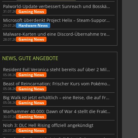
Palworld-Update verbessert Sunreach und Bosskämpfe deutlich
Gaming News
31.07.26
Microsoft überdenkt Project Helix – Steam-Support gefährdet
Hardware-News
29.07.26
Malware-Karten und eine Discord-Übernahme treffen Meccha Chameleon
Gaming News
28.07.26
NEWS, GUTE ANGEBOTE
Resident Evil Veronica steht bereits auf über 2 Millionen Wunschlisten
Gaming News
05.08.26
Beast of Reincarnation: Frischer Kurs vom Pokémon-Studio
Gaming News
05.08.26
Big Walk ist jetzt erhältlich – eine Reise, die auf Freundschaft basiert
Gaming News
05.08.26
Warhammer 40.000: Dawn of War 4 stellt die Fraktion der Necrons vor
Gaming News
30.07.26
Nioh 3: DLC Hell Rising offiziell angekündigt
Gaming News
28.07.26