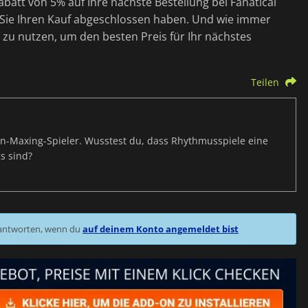
batt von 5% auf Ihre nächste Bestellung bei Fanatical
m Sie Ihren Kauf abgeschlossen haben. Und wie immer
h zu nutzen, um den besten Preis für Ihr nächstes
Teilen
s-Min-Maxing-Spieler. Wusstest du, dass Rhythmusspiele eine
s sind?
 antworten, wenn du
auf deinem Konto angemeldet bist