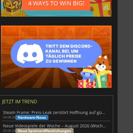
4 WAYS TO WIN BIG!
JETZT IM TREND
Steam Frame: Preis-Leak zerstört Hoffnung auf günstiges VR-Headset
Hardware-News
04.08.26
Neue Videospiele der Woche – August 2026 (Woche 32)
Neue Spielveröffentlichungen
03.08.26