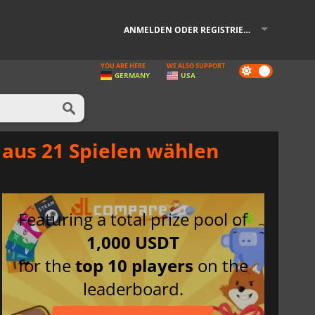
ANMELDEN ODER REGISTRIEREN
YOU ARE HERE
WE ALSO SUPPORT
Dark
GERMANY
USA
mode
h aus 21 Spielen wählen
Featuring a total prize pool of
1,000 USDT
for the
top 10 players
on the
leaderboard.