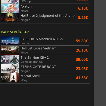
LDShop
Akatori
6.10€
Kinguin
HellSlave 2 Judgment of the Archon
5.26€
Kinguin
BALD VERFÜGBAR
EA SPORTS Madden NFL 27
59.80€
Eneba
Hell Let Loose Vietnam
26.10€
Kinguin
The Sinking City 2
39.00€
Gamesplanet US
STEINS;GATE RE BOOT
23.93€
Kinguin
Mortal Shell II
41.58€
eBay