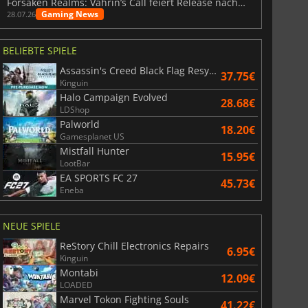
Forsaken Realms: Vahrin’s Call feiert Release nach 10 Jahren
Gaming News
28.07.26
BELIEBTE SPIELE
Assassin's Creed Black Flag Resynced
37.75€
Kinguin
Halo Campaign Evolved
28.68€
LDShop
Palworld
18.20€
Gamesplanet US
Mistfall Hunter
15.95€
LootBar
EA SPORTS FC 27
45.73€
Eneba
NEUE SPIELE
ReStory Chill Electronics Repairs
6.95€
Kinguin
Montabi
12.09€
LOADED
Marvel Tokon Fighting Souls
41.22€