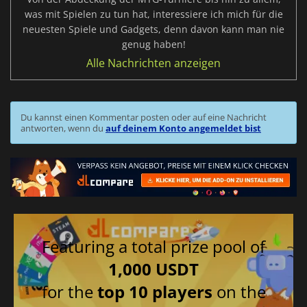
was mit Spielen zu tun hat, interessiere ich mich für die
neuesten Spiele und Gadgets, denn davon kann man nie
genug haben!
Alle Nachrichten anzeigen
Du kannst einen Kommentar posten oder auf eine Nachricht
antworten, wenn du
auf deinem Konto angemeldet bist
Featuring a total prize pool of
1,000 USDT
for the
top 10 players
on the