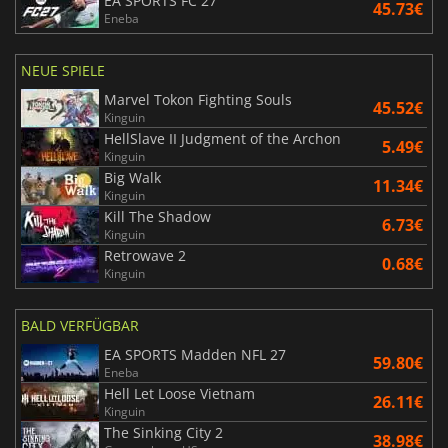
EA SPORTS FC 27
45.73€
Eneba
NEUE SPIELE
Marvel Tokon Fighting Souls
45.52€
Kinguin
HellSlave II Judgment of the Archon
5.49€
Kinguin
Big Walk
11.34€
Kinguin
Kill The Shadow
6.73€
Kinguin
Retrowave 2
0.68€
Kinguin
BALD VERFÜGBAR
EA SPORTS Madden NFL 27
59.80€
Eneba
Hell Let Loose Vietnam
26.11€
Kinguin
The Sinking City 2
38.98€