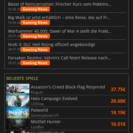
Beast of Reincarnation: Frischer Kurs vom Pokémon-Studio
Gaming News
05.08.26
Big Walk ist jetzt erhältlich – eine Reise, die auf Freundschaft basiert
Gaming News
05.08.26
Warhammer 40.000: Dawn of War 4 stellt die Fraktion der Necrons vor
Gaming News
30.07.26
Nioh 3: DLC Hell Rising offiziell angekündigt
Gaming News
28.07.26
Forsaken Realms: Vahrin’s Call feiert Release nach 10 Jahren
Gaming News
28.07.26
BELIEBTE SPIELE
Assassin's Creed Black Flag Resynced
37.75€
Kinguin
Halo Campaign Evolved
28.68€
LDShop
Palworld
18.19€
Gamesplanet US
Mistfall Hunter
16.01€
LootBar