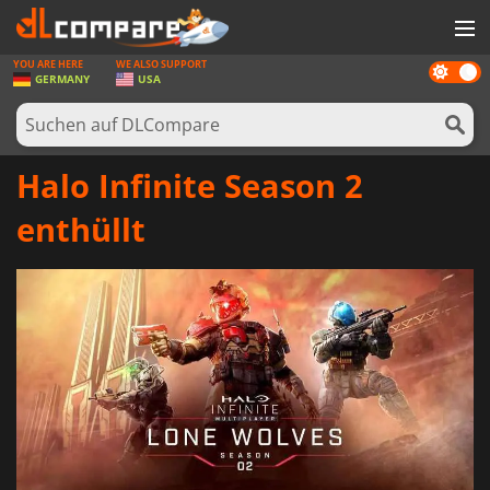
YOU ARE HERE
WE ALSO SUPPORT
Dark
SPIELE
GERMANY
USA
mode
SPIEL KARTEN
SOFTWARE
Halo Infinite Season 2
REWARDS
enthüllt
HARDWARE
NACHRICHTEN
ANMELDEN ODER REGISTRIEREN