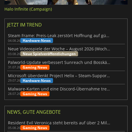
Halo Infinite (Campaign)
JETZT IM TREND
Steam Frame: Preis-Leak zerstört Hoffnung auf günstiges VR-Headset
Hardware-News
04.08.26
Neue Videospiele der Woche – August 2026 (Woche 32)
Neue Spielveröffentlichungen
03.08.26
Palworld-Update verbessert Sunreach und Bosskämpfe deutlich
Gaming News
31.07.26
Microsoft überdenkt Project Helix – Steam-Support gefährdet
Hardware-News
29.07.26
Malware-Karten und eine Discord-Übernahme treffen Meccha Chameleon
Gaming News
28.07.26
NEWS, GUTE ANGEBOTE
Resident Evil Veronica steht bereits auf über 2 Millionen Wunschlisten
Gaming News
05.08.26