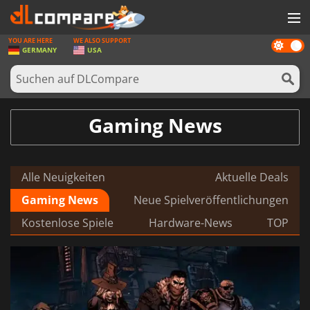
YOU ARE HERE
WE ALSO SUPPORT
Dark
SPIELE
GERMANY
USA
mode
SPIEL KARTEN
SOFTWARE
Gaming News
REWARDS
HARDWARE
Alle Neuigkeiten
Aktuelle Deals
NACHRICHTEN
Gaming News
Neue Spielveröffentlichungen
ANMELDEN ODER REGISTRIEREN
Kostenlose Spiele
Hardware-News
TOP