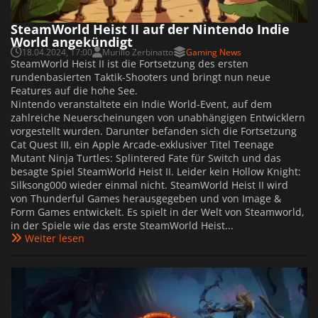
SteamWorld Heist II auf der Nintendo Indie
World angekündigt
18.04.2024, 17:00
Murillo Zerbinatto
Gaming News
SteamWorld Heist II ist die Fortsetzung des ersten
rundenbasierten Taktik-Shooters und bringt nun neue
Features auf die hohe See.
Nintendo veranstaltete ein Indie World-Event, auf dem
zahlreiche Neuerscheinungen von unabhängigen Entwicklern
vorgestellt wurden. Darunter befanden sich die Fortsetzung
Cat Quest III, ein Apple Arcade-exklusiver Titel Teenage
Mutant Ninja Turtles: Splintered Fate für Switch und das
besagte Spiel SteamWorld Heist II. Leider kein Hollow Knight:
Silksong000 wieder einmal nicht. SteamWorld Heist II wird
von Thunderful Games herausgegeben und von Image &
Form Games entwickelt. Es spielt in der Welt von Steamworld,
in der Spiele wie das erste SteamWorld Heist...
Weiter lesen