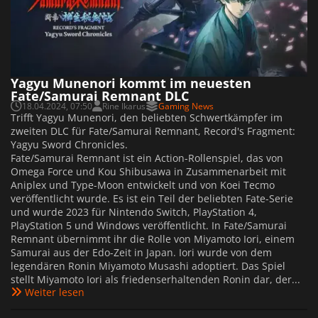
Yagyu Munenori kommt im neuesten
Fate/Samurai Remnant DLC
18.04.2024, 07:50
Rine Ikarus
Gaming News
Trifft Yagyu Munenori, den beliebten Schwertkämpfer im
zweiten DLC für Fate/Samurai Remnant, Record's Fragment:
Yagyu Sword Chronicles.
Fate/Samurai Remnant ist ein Action-Rollenspiel, das von
Omega Force und Kou Shibusawa in Zusammenarbeit mit
Aniplex und Type-Moon entwickelt und von Koei Tecmo
veröffentlicht wurde. Es ist ein Teil der beliebten Fate-Serie
und wurde 2023 für Nintendo Switch, PlayStation 4,
PlayStation 5 und Windows veröffentlicht. In Fate/Samurai
Remnant übernimmt ihr die Rolle von Miyamoto Iori, einem
Samurai aus der Edo-Zeit in Japan. Iori wurde von dem
legendären Ronin Miyamoto Musashi adoptiert. Das Spiel
stellt Miyamoto Iori als friedenserhaltenden Ronin dar, der...
Weiter lesen