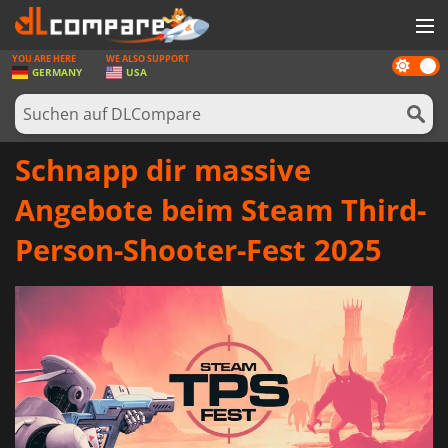
YOU ARE HERE
WE ALSO SUPPORT
Dark
SPIELE
GERMANY
USA
mode
SPIEL KARTEN
SOFTWARE
Schnapp dir massive
REWARDS
Angebote beim Steam Third-
HARDWARE
Person-Shooter-Fest 2025
NACHRICHTEN
ANMELDEN ODER REGISTRIEREN