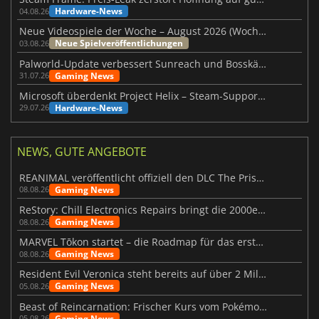
Hardware-News
04.08.26
Neue Videospiele der Woche – August 2026 (Woche 32)
Neue Spielveröffentlichungen
03.08.26
Palworld-Update verbessert Sunreach und Bosskämpfe deutlich
Gaming News
31.07.26
Microsoft überdenkt Project Helix – Steam-Support gefährdet
Hardware-News
29.07.26
NEWS, GUTE ANGEBOTE
REANIMAL veröffentlicht offiziell den DLC The Prisoner
Gaming News
08.08.26
ReStory: Chill Electronics Repairs bringt die 2000er zurück
Gaming News
08.08.26
MARVEL Tōkon startet – die Roadmap für das erste Jahr wurde vorgestellt
Gaming News
08.08.26
Resident Evil Veronica steht bereits auf über 2 Millionen Wunschlisten
Gaming News
05.08.26
Beast of Reincarnation: Frischer Kurs vom Pokémon-Studio
Gaming News
05.08.26