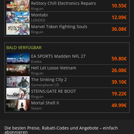
ReStory Chill Electronics Repairs
10.55€
Kinguin
Montabi
12.09€
LOADED
Marvel Tokon Fighting Souls
36.08€
Kinguin
BALD VERFÜGBAR
EA SPORTS Madden NFL 27
59.80€
Eneba
Hell Let Loose Vietnam
26.08€
Kinguin
The Sinking City 2
39.10€
Gamesplanet US
STEINS;GATE RE BOOT
19.22€
Kinguin
Mortal Shell II
49.99€
Steam
Die besten Preise, Rabatt-Codes und Angebote – einfach
abonnieren