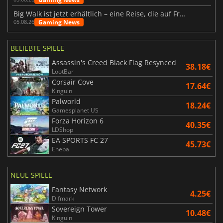
Big Walk ist jetzt erhältlich – eine Reise, die auf Freundschaft basiert
Gaming News
05.08.26
BELIEBTE SPIELE
Assassin's Creed Black Flag Resynced
38.18€
LootBar
Corsair Cove
17.64€
Kinguin
Palworld
18.24€
Gamesplanet US
Forza Horizon 6
40.35€
LDShop
EA SPORTS FC 27
45.73€
Eneba
NEUE SPIELE
Fantasy Network
4.25€
Difmark
Sovereign Tower
10.48€
Kinguin