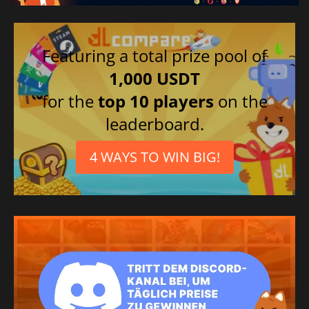
Featuring a total prize pool of
1,000 USDT
for the
top 10 players
on the
leaderboard.
4 WAYS TO WIN BIG!