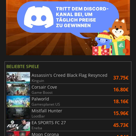
BELIEBTE SPIELE
Assassin's Creed Black Flag Resynced
37.75€
Kinguin
Corsair Cove
16.80€
Game Boost
Palworld
18.16€
Gamesplanet US
Mistfall Hunter
15.96€
LootBar
EA SPORTS FC 27
45.73€
Eneba
Moon Corona