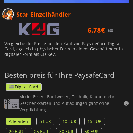
5.20
€
Star-Einzelhändler
6.78
€
Vergleiche die Preise für den Kauf von PaysafeCard Digital
Card, egal ob in physischer Form in einem Geschäft oder in
digitaler Form als CD-Key.
Besten preis für Ihre PaysafeCard
Digital Card
Mode, Essen, Bankwesen, Technik, KI und mehr:
Geschenkkarten und Aufladungen ganz ohne
Verpflichtung.
Alle arten
5 EUR
10 EUR
15 EUR
20 EUR
25 EUR
30 EUR
50 EUR