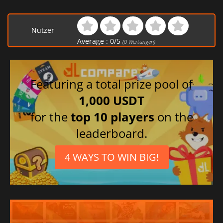
Nutzer
Average :
0
/
5
(
0
Wertungen)
Featuring a total prize pool of
1,000 USDT
for the
top 10 players
on the
leaderboard.
4 WAYS TO WIN BIG!