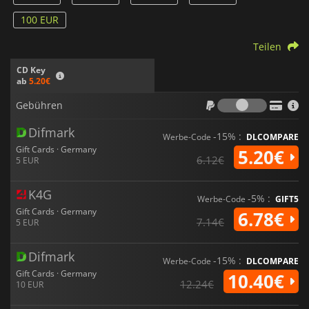
100 EUR
Teilen
CD Key
ab
5.20€
Gebühr
Gebühren
Difmark
-15% :
Werbe-Code
DLCOMPARE
Gift Cards · Germany
5.20€
6.12€
5 EUR
K4G
-5% :
Werbe-Code
GIFT5
Gift Cards · Germany
6.78€
7.14€
5 EUR
Difmark
-15% :
Werbe-Code
DLCOMPARE
Gift Cards · Germany
10.40€
12.24€
10 EUR