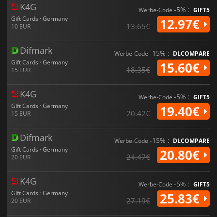
K4G
-5% :
Werbe-Code
GIFT5
Gift Cards · Germany
12.97€
13.65€
10 EUR
Difmark
-15% :
Werbe-Code
DLCOMPARE
Gift Cards · Germany
15.60€
18.35€
15 EUR
K4G
-5% :
Werbe-Code
GIFT5
Gift Cards · Germany
19.40€
20.42€
15 EUR
Difmark
-15% :
Werbe-Code
DLCOMPARE
Gift Cards · Germany
20.80€
24.47€
20 EUR
K4G
-5% :
Werbe-Code
GIFT5
Gift Cards · Germany
25.83€
27.19€
20 EUR