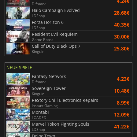
4.24€
Difmark
Halo Campaign Evolved
28.68€
LDShop
Forza Horizon 6
40.35€
LDShop
Resident Evil Requiem
30.00€
Game Boost
Call of Duty Black Ops 7
25.80€
Kinguin
NEUE SPIELE
Fantasy Network
4.23€
Difmark
Sovereign Tower
10.48€
Kinguin
ReStory Chill Electronics Repairs
8.99€
Instant Gaming
Montabi
12.09€
LOADED
Marvel Tokon Fighting Souls
41.22€
LDShop
Doloc Town