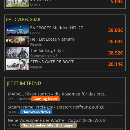
5.09€
Eneba
BALD VERFÜGBAR
EA SPORTS Madden NFL 27
59.80€
Eneba
Hell Let Loose Vietnam
26.08€
Kinguin
The Sinking City 2
38.92€
Gamesplanet US
STEINS;GATE RE BOOT
20.14€
Kinguin
JETZT IM TREND
MARVEL Tōkon startet – die Roadmap für das erste Jahr wurde vorgestellt
Gaming News
vor 16 Stunden
Steam Frame: Preis-Leak zerstört Hoffnung auf günstiges VR-Headset
Hardware-News
04.08.26
Neue Videospiele der Woche – August 2026 (Woche 32)
Neue Spielveröffentlichungen
03.08.26