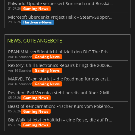
Palworld-Update verbessert Sunreach und Bosskämpfe deutlich
Gaming News
31.07.26
Microsoft überdenkt Project Helix – Steam-Support gefährdet
Hardware-News
29.07.26
NEWS, GUTE ANGEBOTE
REANIMAL veröffentlicht offiziell den DLC The Prisoner
Gaming News
vor 16 Stunden
ReStory: Chill Electronics Repairs bringt die 2000er zurück
Gaming News
vor 16 Stunden
MARVEL Tōkon startet – die Roadmap für das erste Jahr wurde vorgestellt
Gaming News
vor 16 Stunden
Resident Evil Veronica steht bereits auf über 2 Millionen Wunschlisten
Gaming News
05.08.26
Beast of Reincarnation: Frischer Kurs vom Pokémon-Studio
Gaming News
05.08.26
Big Walk ist jetzt erhältlich – eine Reise, die auf Freundschaft basiert
Gaming News
05.08.26