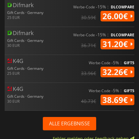
Difmark
-15% :
Werbe-Code
DLCOMPARE
Gift Cards · Germany
26.00€
30.59€
25 EUR
Difmark
-15% :
Werbe-Code
DLCOMPARE
Gift Cards · Germany
31.20€
36.71€
30 EUR
K4G
-5% :
Werbe-Code
GIFT5
Gift Cards · Germany
32.26€
33.96€
25 EUR
K4G
-5% :
Werbe-Code
GIFT5
Gift Cards · Germany
38.69€
40.73€
30 EUR
ALLE ERGEBNISSE
Fehler melden oder Feedback geben