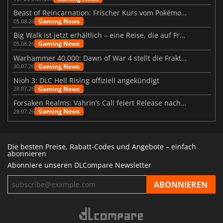
Beast of Reincarnation: Frischer Kurs vom Pokémon-Studio
Gaming News
05.08.26
Big Walk ist jetzt erhältlich – eine Reise, die auf Freundschaft basiert
Gaming News
05.08.26
Warhammer 40.000: Dawn of War 4 stellt die Fraktion der Necrons vor
Gaming News
30.07.26
Nioh 3: DLC Hell Rising offiziell angekündigt
Gaming News
28.07.26
Forsaken Realms: Vahrin’s Call feiert Release nach 10 Jahren
Gaming News
28.07.26
Die besten Preise, Rabatt-Codes und Angebote – einfach
abonnieren
Abonniere unseren DLCompare Newsletter