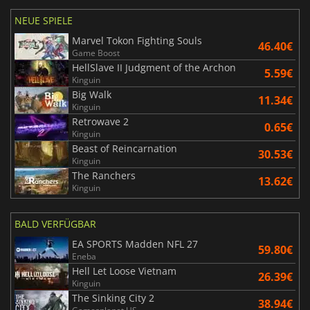
NEUE SPIELE
Marvel Tokon Fighting Souls
46.40€
Game Boost
HellSlave II Judgment of the Archon
5.59€
Kinguin
Big Walk
11.34€
Kinguin
Retrowave 2
0.65€
Kinguin
Beast of Reincarnation
30.53€
Kinguin
The Ranchers
13.62€
Kinguin
BALD VERFÜGBAR
EA SPORTS Madden NFL 27
59.80€
Eneba
Hell Let Loose Vietnam
26.39€
Kinguin
The Sinking City 2
38.94€