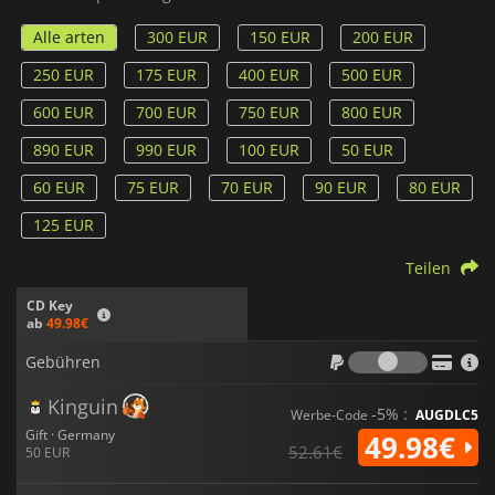
Alle arten
300 EUR
150 EUR
200 EUR
250 EUR
175 EUR
400 EUR
500 EUR
600 EUR
700 EUR
750 EUR
800 EUR
890 EUR
990 EUR
100 EUR
50 EUR
60 EUR
75 EUR
70 EUR
90 EUR
80 EUR
125 EUR
Teilen
CD Key
ab
49.98€
Gebühr
Gebühren
Kinguin
-5% :
Werbe-Code
AUGDLC5
Gift · Germany
49.98€
52.61€
50 EUR