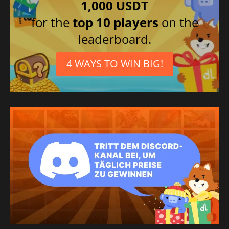
1,000 USDT
for the
top 10 players
on the
leaderboard.
4 WAYS TO WIN BIG!