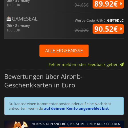
Gift · Germany
89.92€
94.65€
100 EUR
GAMESEAL
-6% :
Werbe-Code
GIFT6DLC
Gift · Germany
90.52€
96.30€
100 EUR
ALLE ERGEBNISSE
Fehler melden oder Feedback geben
Bewertungen über Airbnb-
Geschenkkarten in Euro
Du kannst einen Kommentar posten oder auf eine Nachricht
antworten, wenn du
auf deinem Konto angemeldet bist