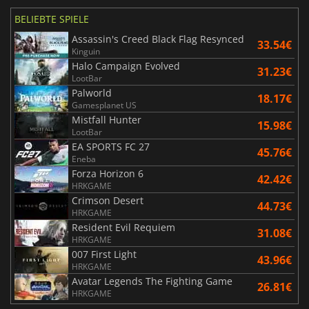
BELIEBTE SPIELE
Assassin's Creed Black Flag Resynced
33.54€
Kinguin
Halo Campaign Evolved
31.23€
LootBar
Palworld
18.17€
Gamesplanet US
Mistfall Hunter
15.98€
LootBar
EA SPORTS FC 27
45.76€
Eneba
Forza Horizon 6
42.42€
HRKGAME
Crimson Desert
44.73€
HRKGAME
Resident Evil Requiem
31.08€
HRKGAME
007 First Light
43.96€
HRKGAME
Avatar Legends The Fighting Game
26.81€
HRKGAME