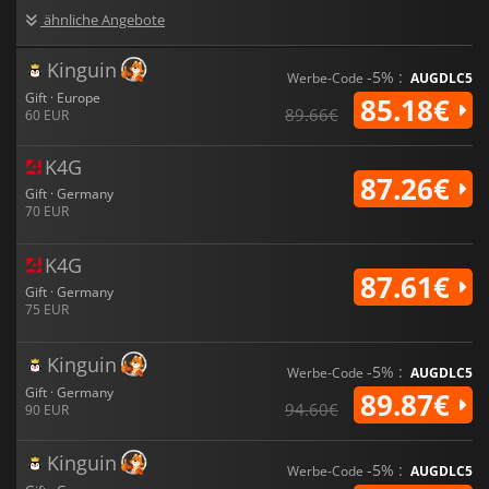
ähnliche Angebote
Kinguin
-5% :
Werbe-Code
AUGDLC5
Gift · Europe
85.18€
89.66€
60 EUR
K4G
87.26€
Gift · Germany
70 EUR
K4G
87.61€
Gift · Germany
75 EUR
Kinguin
-5% :
Werbe-Code
AUGDLC5
Gift · Germany
89.87€
94.60€
90 EUR
Kinguin
-5% :
Werbe-Code
AUGDLC5