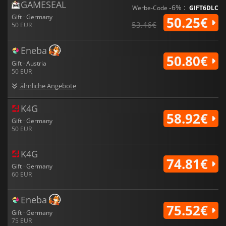
GAMESEAL
-6% :
Werbe-Code
GIFT6DLC
Gift · Germany
50.25€
53.46€
50 EUR
Eneba
50.80€
Gift · Austria
50 EUR
ähnliche Angebote
K4G
58.92€
Gift · Germany
50 EUR
K4G
74.81€
Gift · Germany
60 EUR
Eneba
75.52€
Gift · Germany
75 EUR