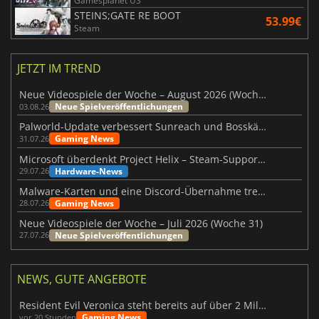
Gamesplanet US
STEINS;GATE RE BOOT
53.99€
Steam
JETZT IM TREND
Neue Videospiele der Woche – August 2026 (Woche 32)
Neue Spielveröffentlichungen
03.08.26
Palworld-Update verbessert Sunreach und Bosskämpfe deutlich
Gaming News
31.07.26
Microsoft überdenkt Project Helix – Steam-Support gefährdet
Hardware-News
29.07.26
Malware-Karten und eine Discord-Übernahme treffen Meccha Chameleon
Gaming News
28.07.26
Neue Videospiele der Woche – Juli 2026 (Woche 31)
Neue Spielveröffentlichungen
27.07.26
NEWS, GUTE ANGEBOTE
Resident Evil Veronica steht bereits auf über 2 Millionen Wunschlisten
Gaming News
vor 20 Stunden