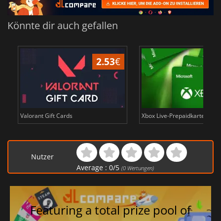
Könnte dir auch gefallen
2.53
€
Valorant Gift Cards
Xbox Live-Prepaidkarten in E
Nutzer
Average :
0
/
5
(
0
Wertungen)
Featuring a total prize pool of