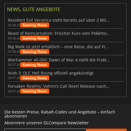
NEWS, GUTE ANGEBOTE
Resident Evil Veronica steht bereits auf über 2 Millionen Wunschlisten
Gaming News
05.08.26
Beast of Reincarnation: Frischer Kurs vom Pokémon-Studio
Gaming News
05.08.26
Big Walk ist jetzt erhältlich – eine Reise, die auf Freundschaft basiert
Gaming News
05.08.26
Warhammer 40.000: Dawn of War 4 stellt die Fraktion der Necrons vor
Gaming News
30.07.26
Nioh 3: DLC Hell Rising offiziell angekündigt
Gaming News
28.07.26
Forsaken Realms: Vahrin’s Call feiert Release nach 10 Jahren
Gaming News
28.07.26
Die besten Preise, Rabatt-Codes und Angebote – einfach
abonnieren
Abonniere unseren DLCompare Newsletter