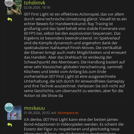
tohdimvk
02.06.2026, 18:18
007 First Light ist ein effektives Actionspiel, das vor allem
durch seine technische Umsetzung glänzt. Visuell ist es ein
echter Beweis für Handwerkskunst: Ray Tracing ist
großartig und das Spiel behält eine stabile Framerate von
60 FPS bei, selbst bei den explosivsten Sequenzen. Das
Ergebnis ist besonders beeindruckend. Im Spielverlauf
sind die Kämpfe dynamisch und angenehm dank der
spektakulären Nahkampf-Finish-Moves. Die Vertikalität
der Ebenen bringt auch mehr Möglichkeiten und erneuert
das Handeln. Aber das Drehbuch ist eindeutig der
Schwachpunkt des Abenteuers. Die Handlung basiert auf
einer sehr klassischen globalen Verschwörung, sammelt
Klischees und bleibt vom Anfang bis zum Ende
vorhersehbar.007 First Light ist eine ausgezeichnete
Unterhaltung, die sich durch ihr einwandfreies Gameplay
und ihre Technik auszeichnet. Verlassen Sie sich nicht auf
seine Geschichte, um überrascht zu werden, aber für die
Action ist die Show da
moskauu
01.06.2026, 20:52
auf
dlcompare.es
Ich denke, 007 First Light kann eine der besten James-
Bond-Adaptionen in Videospielen werden. Es scheint die
Essenz der Figur zu respektieren und gleichzeitig neue
Ideen einzuführen, um die Formel zu modernisieren.