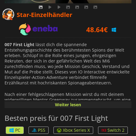
47.21
€
Star-Einzelhändler
48.64
€
50.99
€
007 First Light
lässt dich die spannende
Entstehungsgeschichte des berühmtesten Spions der Welt
erleben. Schlüpf in die Rolle eines jungen, ehrgeizigen
Rekruten, der sich in der gefährlichen Welt des MI6
zurechtfinden muss, wo jede Mission Geschick, Verstand und
Mut auf die Probe stellt. Dieses von IO Interactive entwickelte
Einzelspieler-Action-Adventure verbindet filmreife
Erzählkunst mit hochriskanten Spionageabenteuern.
Nach einer fehlgeschlagenen Mission wirst du mit deinem
widerwilligen Mentor Greenway zusammengebracht, um eine
Weiter lesen
Verschwörung aufzudecken, die das Herz des Staates
bedroht. Deine Reise führt dich von verdeckten Infiltrationen
Besten preis für 007 First Light
bis hin zu adrenalingeladenen Kämpfen und bietet dir ein
umfassendes Spektrum an Spionageerlebnissen, während du
im Double-0-Programm aufsteigst.
PC
PS5
Xbox Series X
Switch 2