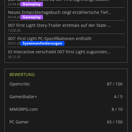
Gameplay
22.04.26
Neues Entwicklertagebuch zeigt erzählerische Tiefe in 007 First Light
Gameplay
09.04.26
007 First Light Story-Trailer erstmals auf der State of Play zu sehen
13.02.26
007: First Light PC-Spezifikationen enthüllt
Systemanforderungen
09.01.26
IO Interactive verschiebt 007 First Light zugunsten der Qualität
26.12.25
BEWERTUNG
Opencritic
87 / 100
GamesRadar+
4 / 5
MMORPG.com
8 / 10
PC Gamer
65 / 100