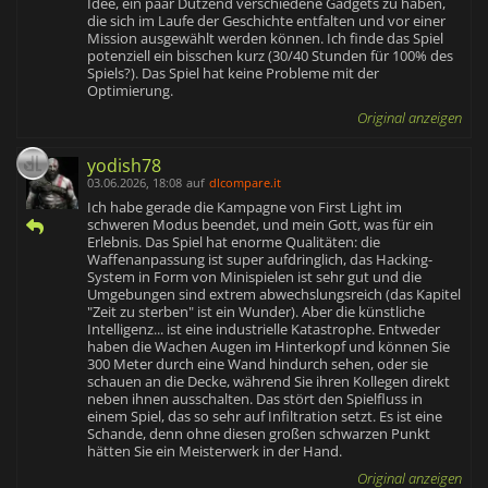
Idee, ein paar Dutzend verschiedene Gadgets zu haben,
die sich im Laufe der Geschichte entfalten und vor einer
Mission ausgewählt werden können. Ich finde das Spiel
potenziell ein bisschen kurz (30/40 Stunden für 100% des
Spiels?). Das Spiel hat keine Probleme mit der
Optimierung.
Original anzeigen
yodish78
03.06.2026, 18:08
auf
dlcompare.it
Ich habe gerade die Kampagne von First Light im
schweren Modus beendet, und mein Gott, was für ein
Erlebnis. Das Spiel hat enorme Qualitäten: die
Waffenanpassung ist super aufdringlich, das Hacking-
System in Form von Minispielen ist sehr gut und die
Umgebungen sind extrem abwechslungsreich (das Kapitel
"Zeit zu sterben" ist ein Wunder). Aber die künstliche
Intelligenz... ist eine industrielle Katastrophe. Entweder
haben die Wachen Augen im Hinterkopf und können Sie
300 Meter durch eine Wand hindurch sehen, oder sie
schauen an die Decke, während Sie ihren Kollegen direkt
neben ihnen ausschalten. Das stört den Spielfluss in
einem Spiel, das so sehr auf Infiltration setzt. Es ist eine
Schande, denn ohne diesen großen schwarzen Punkt
hätten Sie ein Meisterwerk in der Hand.
Original anzeigen