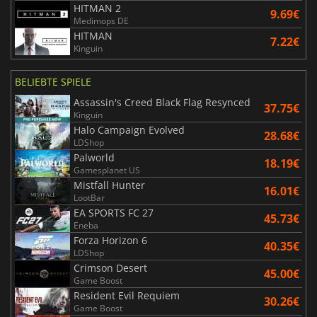
HITMAN 2
9.69€
Medimops DE
HITMAN
7.22€
Kinguin
BELIEBTE SPIELE
Assassin's Creed Black Flag Resynced
37.75€
Kinguin
Halo Campaign Evolved
28.68€
LDShop
Palworld
18.19€
Gamesplanet US
Mistfall Hunter
16.01€
LootBar
EA SPORTS FC 27
45.73€
Eneba
Forza Horizon 6
40.35€
LDShop
Crimson Desert
45.00€
Game Boost
Resident Evil Requiem
30.26€
Game Boost