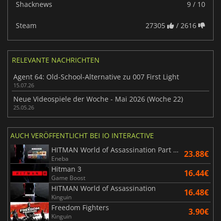
Shacknews
9 / 10
Steam
27305
/ 2616
RELEVANTE NACHRICHTEN
Agent 64: Old-School-Alternative zu 007 First Light
15.07.26
Neue Videospiele der Woche - Mai 2026 (Woche 22)
25.05.26
AUCH VERÖFFENTLICHT BEI IO INTERACTIVE
HITMAN World of Assassination Part One
23.88€
Eneba
Hitman 3
16.44€
Game Boost
HITMAN World of Assassination
16.48€
Kinguin
Freedom Fighters
3.90€
Kinguin