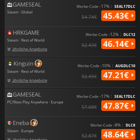
GAMESEAL
-17% :
Werbe-Code
SEAL17DLC
Steam · Global
45.43€
54.74€
HRKGAME
-12% :
Werbe-Code
DLC12
Steam · Rest of World
46.14€
52.43€
ähnliche Angebote
Kinguin
-10% :
Werbe-Code
AUGDLC10
Steam · Rest of World
47.21€
52.45€
ähnliche Angebote
GAMESEAL
-17% :
Werbe-Code
SEAL17DLC
PC/Xbox Play Anywhere · Europe
47.87€
57.68€
Eneba
-8% :
Werbe-Code
DLC8
Steam · Europe
48.64€
52.87€
ähnliche Angebote