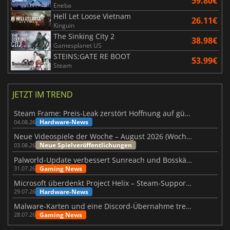
59.80€
Eneba
Hell Let Loose Vietnam
26.11€
Kinguin
The Sinking City 2
38.98€
Gamesplanet US
STEINS;GATE RE BOOT
53.99€
Steam
JETZT IM TREND
Steam Frame: Preis-Leak zerstört Hoffnung auf günstiges VR-Headset
Hardware-News
04.08.26
Neue Videospiele der Woche – August 2026 (Woche 32)
Neue Spielveröffentlichungen
03.08.26
Palworld-Update verbessert Sunreach und Bosskämpfe deutlich
Gaming News
31.07.26
Microsoft überdenkt Project Helix – Steam-Support gefährdet
Hardware-News
29.07.26
Malware-Karten und eine Discord-Übernahme treffen Meccha Chameleon
Gaming News
28.07.26