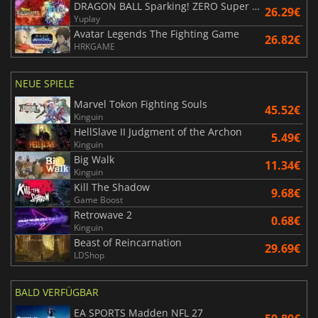
DRAGON BALL Sparking! ZERO Super Limit Breaking NEO
26.29€
Yuplay
Avatar Legends The Fighting Game
26.82€
HRKGAME
NEUE SPIELE
Marvel Tokon Fighting Souls
45.52€
Kinguin
HellSlave II Judgment of the Archon
5.49€
Kinguin
Big Walk
11.34€
Kinguin
Kill The Shadow
9.68€
Game Boost
Retrowave 2
0.68€
Kinguin
Beast of Reincarnation
29.69€
LDShop
BALD VERFÜGBAR
EA SPORTS Madden NFL 27