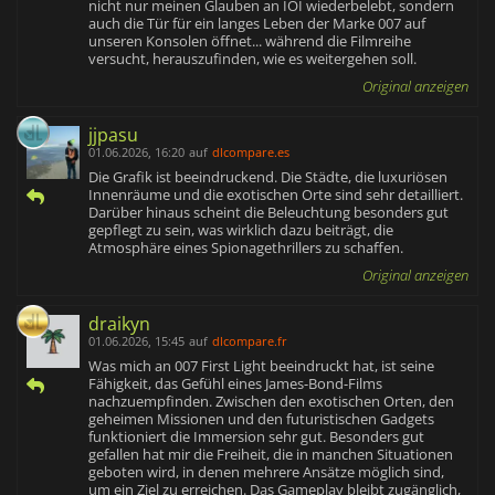
nicht nur meinen Glauben an IOI wiederbelebt, sondern
auch die Tür für ein langes Leben der Marke 007 auf
unseren Konsolen öffnet... während die Filmreihe
versucht, herauszufinden, wie es weitergehen soll.
Original anzeigen
jjpasu
01.06.2026, 16:20
auf
dlcompare.es
Die Grafik ist beeindruckend. Die Städte, die luxuriösen
Innenräume und die exotischen Orte sind sehr detailliert.
Darüber hinaus scheint die Beleuchtung besonders gut
gepflegt zu sein, was wirklich dazu beiträgt, die
Atmosphäre eines Spionagethrillers zu schaffen.
Original anzeigen
draikyn
01.06.2026, 15:45
auf
dlcompare.fr
Was mich an 007 First Light beeindruckt hat, ist seine
Fähigkeit, das Gefühl eines James-Bond-Films
nachzuempfinden. Zwischen den exotischen Orten, den
geheimen Missionen und den futuristischen Gadgets
funktioniert die Immersion sehr gut. Besonders gut
gefallen hat mir die Freiheit, die in manchen Situationen
geboten wird, in denen mehrere Ansätze möglich sind,
um ein Ziel zu erreichen. Das Gameplay bleibt zugänglich,