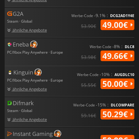
G2A
-9.1% :
Werbe-Code
DCG2AD1Y4E
Steam · Global
49.00€
53.90€
ähnliche Angebote
Eneba
-8% :
Werbe-Code
DLC8
PC/Xbox Play Anywhere · Europe
49.66€
53.98€
Kinguin
-10% :
Werbe-Code
AUGDLC10
PC/Xbox Play Anywhere · Europe
50.00€
55.55€
ähnliche Angebote
Difmark
-15% :
Werbe-Code
DLCOMPARE
Steam · Global
50.29€
59.16€
ähnliche Angebote
Instant Gaming