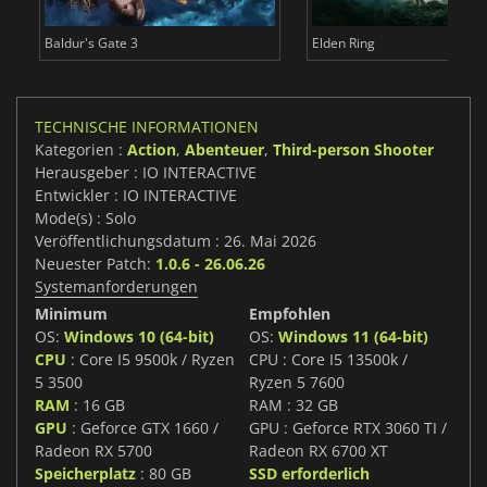
Baldur's Gate 3
Elden Ring
TECHNISCHE INFORMATIONEN
Kategorien :
Action
,
Abenteuer
,
Third-person Shooter
Herausgeber : IO INTERACTIVE
Entwickler : IO INTERACTIVE
Mode(s) : Solo
Veröffentlichungsdatum : 26. Mai 2026
Neuester Patch:
1.0.6 - 26.06.26
Systemanforderungen
Minimum
Empfohlen
OS:
Windows 10 (64-bit)
OS:
Windows 11 (64-bit)
CPU
: Core I5 9500k / Ryzen
CPU : Core I5 13500k /
5 3500
Ryzen 5 7600
RAM
: 16 GB
RAM : 32 GB
GPU
: Geforce GTX 1660 /
GPU : Geforce RTX 3060 TI /
Radeon RX 5700
Radeon RX 6700 XT
Speicherplatz
: 80 GB
SSD erforderlich