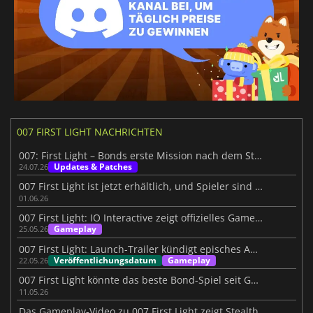
007 FIRST LIGHT NACHRICHTEN
007: First Light – Bonds erste Mission nach dem Start
Updates & Patches
24.07.26
007 First Light ist jetzt erhältlich, und Spieler sind bereits begeistert
01.06.26
007 First Light: IO Interactive zeigt offizielles Gameplay
Gameplay
25.05.26
007 First Light: Launch-Trailer kündigt episches Abenteuer an
Veröffentlichungsdatum
Gameplay
22.05.26
007 First Light könnte das beste Bond-Spiel seit GoldenEye sein
11.05.26
Das Gameplay-Video zu 007 First Light zeigt Stealth