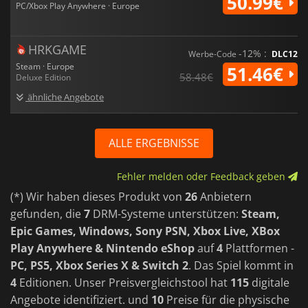
50.99€
PC/Xbox Play Anywhere · Europe
HRKGAME
-12% :
Werbe-Code
DLC12
Steam · Europe
51.46€
58.48€
Deluxe Edition
ähnliche Angebote
ALLE ERGEBNISSE
Fehler melden oder Feedback geben
(*) Wir haben dieses Produkt von
26
Anbietern
gefunden, die
7
DRM-Systeme unterstützen:
Steam,
Epic Games, Windows, Sony PSN, Xbox Live, XBox
Play Anywhere & Nintendo eShop
auf
4
Plattformen -
PC, PS5, Xbox Series X & Switch 2
. Das Spiel kommt in
4
Editionen. Unser Preisvergleichstool hat
115
digitale
Angebote identifiziert. und
10
Preise für die physische