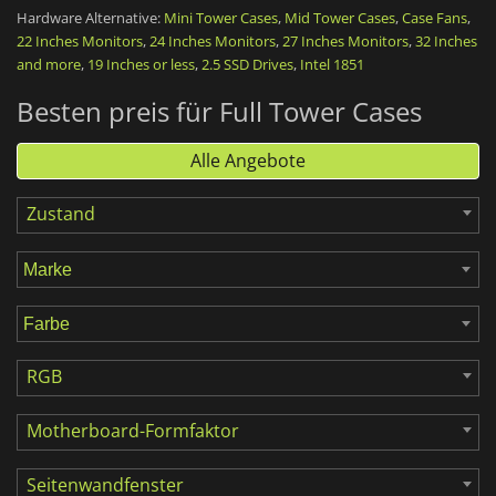
Motherboard-Format:
Um sicherzustellen, dass dein System
Hardware Alternative:
Mini Tower Cases
,
Mid Tower Cases
,
Case Fans
,
in das Gehäuse passt, solltest du prüfen, welches
22 Inches Monitors
,
24 Inches Monitors
,
27 Inches Monitors
,
32 Inches
Motherboard-Format dein Gehäuse unterstützt.
and more
,
19 Inches or less
,
2.5 SSD Drives
,
Intel 1851
Lüfter oder Wasserkühlung:
Das Vorhandensein von
zusätzlichen Lüftern oder einer Wasserkühlung in deinem
Besten preis für Full Tower Cases
Gehäuse kann dazu beitragen, dass deine Komponenten eine
optimale Temperatur für maximale Leistung haben.
Alle Angebote
RGB:
Dein Gehäuse kann mit einer anpassbaren LED-
Beleuchtung ausgestattet werden, um es noch individueller
Zustand
zu gestalten.
Konnektivität:
USB-Anschlüsse, Audioanschlüsse (3,5 mm
Klinke), Lüftersteuerung und Einschübe für 2,5„, 3,5“ oder
5,25“ Laufwerke für interne Festplatten oder optische
Laufwerke.
RGB
Motherboard-Formfaktor
Seitenwandfenster