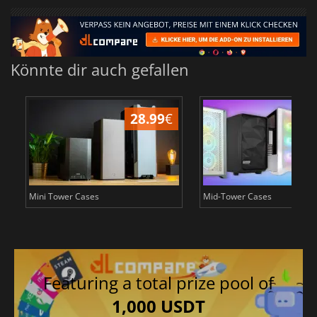
Könnte dir auch gefallen
28.99
€
1
Mini Tower Cases
Mid-Tower Cases
Featuring a total prize pool of
1,000 USDT