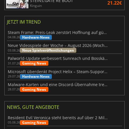
STEINS;GATE RE BOOT
21.22€
Kinguin
JETZT IM TREND
Steam Frame: Preis-Leak zerstört Hoffnung auf günstiges VR-Headset
Hardware-News
04.08.26
Neue Videospiele der Woche – August 2026 (Woche 32)
Neue Spielveröffentlichungen
03.08.26
Palworld-Update verbessert Sunreach und Bosskämpfe deutlich
Gaming News
31.07.26
Microsoft überdenkt Project Helix – Steam-Support gefährdet
Hardware-News
29.07.26
Malware-Karten und eine Discord-Übernahme treffen Meccha Chameleon
Gaming News
28.07.26
NEWS, GUTE ANGEBOTE
Resident Evil Veronica steht bereits auf über 2 Millionen Wunschlisten
Gaming News
05.08.26