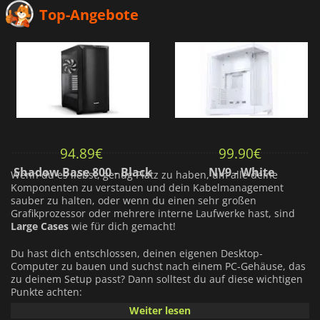
Top-Angebote
94.89
€
99.90
€
Shadow Base 800 - Black
NV9 - White
Wenn du es liebst, genug Platz zu haben, um alle deine
Komponenten zu verstauen und dein Kabelmanagement
sauber zu halten, oder wenn du einen sehr großen
Grafikprozessor oder mehrere interne Laufwerke hast, sind
Large Cases
wie für dich gemacht!
Du hast dich entschlossen, deinen eigenen Desktop-
Computer zu bauen und suchst nach einem PC-Gehäuse, das
zu deinem Setup passt? Dann solltest du auf diese wichtigen
Punkte achten:
Weiter lesen