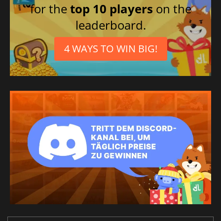
for the
top 10 players
on the
leaderboard.
4 WAYS TO WIN BIG!