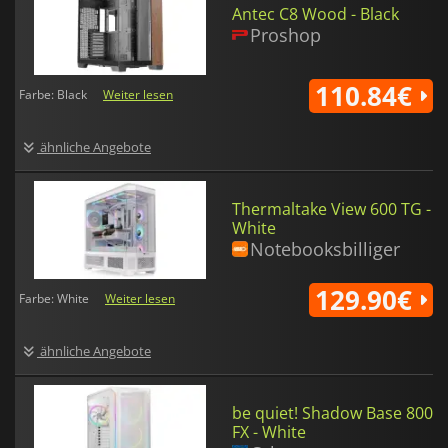
Antec C8 Wood - Black
Proshop
110.84€
Farbe: Black
Weiter lesen
ähnliche Angebote
Thermaltake View 600 TG -
White
Notebooksbilliger
129.90€
Farbe: White
Weiter lesen
ähnliche Angebote
be quiet! Shadow Base 800
FX - White