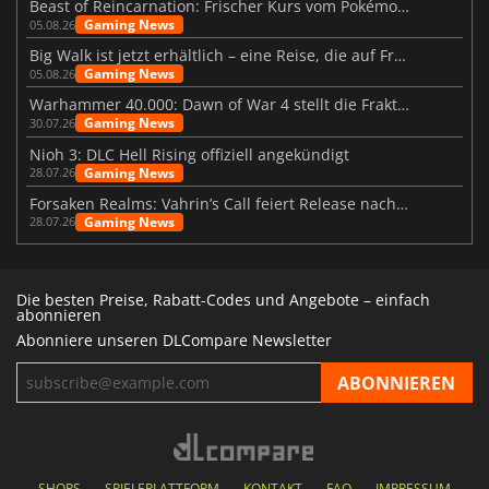
Beast of Reincarnation: Frischer Kurs vom Pokémon-Studio
Gaming News
05.08.26
Big Walk ist jetzt erhältlich – eine Reise, die auf Freundschaft basiert
Gaming News
05.08.26
Warhammer 40.000: Dawn of War 4 stellt die Fraktion der Necrons vor
Gaming News
30.07.26
Nioh 3: DLC Hell Rising offiziell angekündigt
Gaming News
28.07.26
Forsaken Realms: Vahrin’s Call feiert Release nach 10 Jahren
Gaming News
28.07.26
Die besten Preise, Rabatt-Codes und Angebote – einfach
abonnieren
Abonniere unseren DLCompare Newsletter
SHOPS
SPIELEPLATTFORM
KONTAKT
FAQ
IMPRESSUM