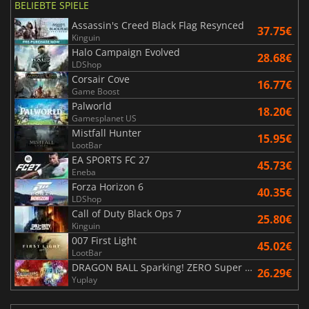
BELIEBTE SPIELE
Assassin's Creed Black Flag Resynced
37.75€
Kinguin
Halo Campaign Evolved
28.68€
LDShop
Corsair Cove
16.77€
Game Boost
Palworld
18.20€
Gamesplanet US
Mistfall Hunter
15.95€
LootBar
EA SPORTS FC 27
45.73€
Eneba
Forza Horizon 6
40.35€
LDShop
Call of Duty Black Ops 7
25.80€
Kinguin
007 First Light
45.02€
LootBar
DRAGON BALL Sparking! ZERO Super Limit Breaking NEO
26.29€
Yuplay