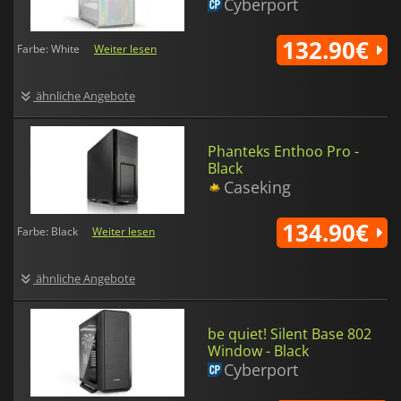
Cyberport
132.90€
Farbe: White
Weiter lesen
ähnliche Angebote
Phanteks Enthoo Pro -
Black
Caseking
134.90€
Farbe: Black
Weiter lesen
ähnliche Angebote
be quiet! Silent Base 802
Window - Black
Cyberport