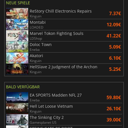
NEUE SPIELE
ReStory Chill Electronics Repairs
7.37€
Kinguin
Montabi
12.09€
LOADED
Marvel Tokon Fighting Souls
41.22€
LDShop
Doloc Town
5.09€
Eneba
Akatori
6.10€
Kinguin
HellSlave 2 Judgment of the Archon
5.25€
Kinguin
BALD VERFÜGBAR
EA SPORTS Madden NFL 27
59.80€
Eneba
Hell Let Loose Vietnam
26.10€
Kinguin
The Sinking City 2
39.00€
Gamesplanet US