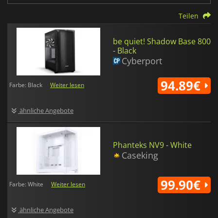
Teilen
be quiet! Shadow Base 800
- Black
Cyberport
94.89€
Farbe: Black
Weiter lesen
ähnliche Angebote
Phanteks NV9 - White
Caseking
99.90€
Farbe: White
Weiter lesen
ähnliche Angebote