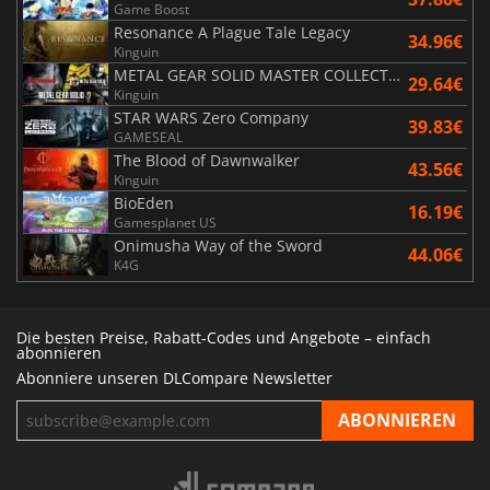
Game Boost
Resonance A Plague Tale Legacy
34.96€
Kinguin
METAL GEAR SOLID MASTER COLLECTION Vol.2
29.64€
Kinguin
STAR WARS Zero Company
39.83€
GAMESEAL
The Blood of Dawnwalker
43.56€
Kinguin
BioEden
16.19€
Gamesplanet US
Onimusha Way of the Sword
44.06€
K4G
Die besten Preise, Rabatt-Codes und Angebote – einfach
abonnieren
Abonniere unseren DLCompare Newsletter