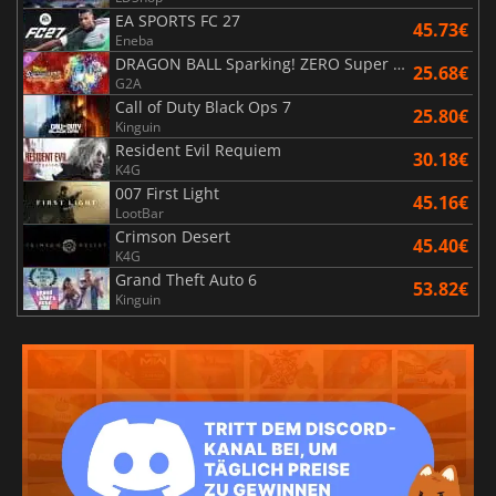
EA SPORTS FC 27
45.73€
Eneba
DRAGON BALL Sparking! ZERO Super Limit Breaking NEO
25.68€
G2A
Call of Duty Black Ops 7
25.80€
Kinguin
Resident Evil Requiem
30.18€
K4G
007 First Light
45.16€
LootBar
Crimson Desert
45.40€
K4G
Grand Theft Auto 6
53.82€
Kinguin