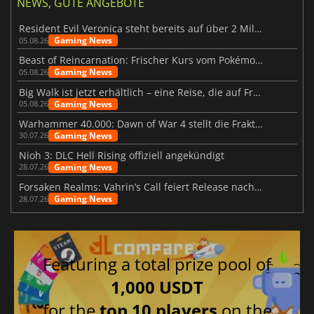
NEWS, GUTE ANGEBOTE
Resident Evil Veronica steht bereits auf über 2 Millionen Wunschlisten
Gaming News
05.08.26
Beast of Reincarnation: Frischer Kurs vom Pokémon-Studio
Gaming News
05.08.26
Big Walk ist jetzt erhältlich – eine Reise, die auf Freundschaft basiert
Gaming News
05.08.26
Warhammer 40.000: Dawn of War 4 stellt die Fraktion der Necrons vor
Gaming News
30.07.26
Nioh 3: DLC Hell Rising offiziell angekündigt
Gaming News
28.07.26
Forsaken Realms: Vahrin’s Call feiert Release nach 10 Jahren
Gaming News
28.07.26
Featuring a total prize pool of
1,000 USDT
for the
top 10 players
on the