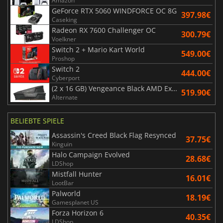
Amazon
GeForce RTX 5060 WINDFORCE OC 8G
397.98€
Caseking
Radeon RX 7600 Challenger OC
300.79€
Voelkner
Switch 2 + Mario Kart World
549.00€
Proshop
Switch 2
444.00€
Cyberport
(2 x 16 GB) Vengeance Black AMD Expo 6000 MHz - CAS 30
519.90€
Alternate
BELIEBTE SPIELE
Assassin's Creed Black Flag Resynced
37.75€
Kinguin
Halo Campaign Evolved
28.68€
LDShop
Mistfall Hunter
16.01€
LootBar
Palworld
18.19€
Gamesplanet US
Forza Horizon 6
40.35€
LDShop