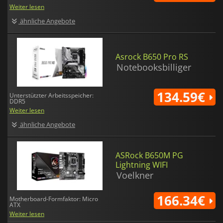
Weiter lesen
ähnliche Angebote
Asrock B650 Pro RS
Notebooksbilliger
134.59€
Unterstützter Arbeitsspeicher:
DDR5
Weiter lesen
ähnliche Angebote
ASRock B650M PG
Lightning WIFI
Voelkner
166.34€
Motherboard-Formfaktor: Micro
ATX
Weiter lesen