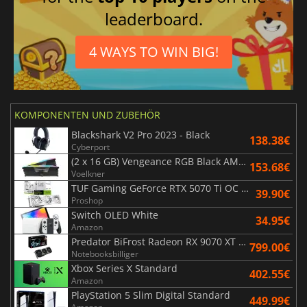
leaderboard.
4 WAYS TO WIN BIG!
KOMPONENTEN UND ZUBEHÖR
Blackshark V2 Pro 2023 - Black
138.38€
Cyberport
(2 x 16 GB) Vengeance RGB Black AMD Expo 6000 MHz - CAS 30
153.68€
Voelkner
TUF Gaming GeForce RTX 5070 Ti OC White Edition 16GB
39.90€
Proshop
Switch OLED White
34.95€
Amazon
Predator BiFrost Radeon RX 9070 XT OC 16 Go
799.00€
Notebooksbilliger
Xbox Series X Standard
402.55€
Amazon
PlayStation 5 Slim Digital Standard
449.99€