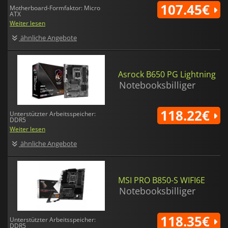
107.45€
Motherboard-Formfaktor: Micro
ATX
Weiter lesen
ähnliche Angebote
Asrock B650 PG Lightning
Notebooksbilliger
118.22€
Unterstützter Arbeitsspeicher:
DDR5
Weiter lesen
ähnliche Angebote
MSI PRO B850-S WIFI6E
Notebooksbilliger
118.35€
Unterstützter Arbeitsspeicher:
DDR5