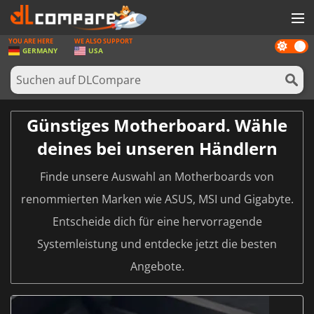
YOU ARE HERE
WE ALSO SUPPORT
Dark
SPIELE
GERMANY
USA
mode
SPIEL KARTEN
SOFTWARE
Günstiges Motherboard. Wähle
REWARDS
deines bei unseren Händlern
HARDWARE
Finde unsere Auswahl an Motherboards von
NACHRICHTEN
renommierten Marken wie ASUS, MSI und Gigabyte.
ANMELDEN ODER REGISTRIEREN
Entscheide dich für eine hervorragende
Systemleistung und entdecke jetzt die besten
Angebote.