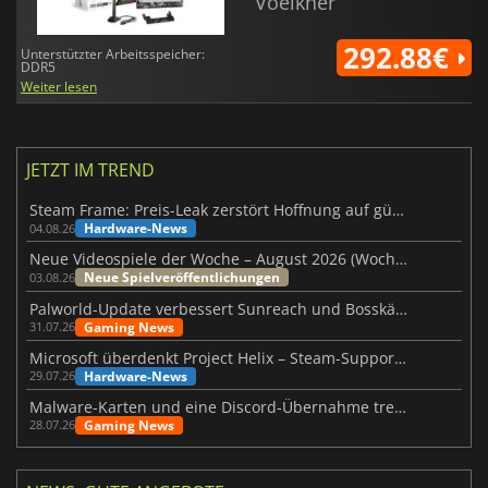
Voelkner
292.88€
Unterstützter Arbeitsspeicher:
DDR5
Weiter lesen
JETZT IM TREND
Steam Frame: Preis-Leak zerstört Hoffnung auf günstiges VR-Headset
Hardware-News
04.08.26
Neue Videospiele der Woche – August 2026 (Woche 32)
Neue Spielveröffentlichungen
03.08.26
Palworld-Update verbessert Sunreach und Bosskämpfe deutlich
Gaming News
31.07.26
Microsoft überdenkt Project Helix – Steam-Support gefährdet
Hardware-News
29.07.26
Malware-Karten und eine Discord-Übernahme treffen Meccha Chameleon
Gaming News
28.07.26