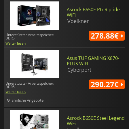
Asrock B650E PG Riptide
WiFi
Voelkner
278.88€
Unterstützter Arbeitsspeicher:
DDR5
Weiter lesen
Asus TUF GAMING X870-
PLUS WIFI
Cyberport
290.27€
Unterstützter Arbeitsspeicher:
DDR5
Weiter lesen
ähnliche Angebote
Asrock B650E Steel Legend
WiFi