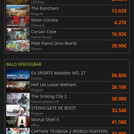
LDShop
The Ranchers
13.62€
Kinguin
Moon Corona
4.27€
Difmark
Corsair Cove
16.92€
Game Boost
PAW Patrol Dino World
39.99€
Steam
BALD VERFÜGBAR
EA SPORTS Madden NFL 27
59.80€
Eneba
Hell Let Loose Vietnam
26.10€
Kinguin
The Sinking City 2
38.98€
Gamesplanet US
STEINS;GATE RE BOOT
33.54€
Kinguin
Mortal Shell II
41.58€
eBay
CAPTAIN TSUBASA 2 WORLD FIGHTERS
37.80€