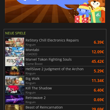
NEUE SPIELE
ReStory Chill Electronics Repairs
6.39€
Kinguin
Montabi
12.09€
LOADED
Marvel Tokon Fighting Souls
45.42€
Game Boost
HellSlave 2 Judgment of the Archon
5.29€
Kinguin
Big Walk
11.34€
Kinguin
Kill The Shadow
6.40€
Kinguin
Retrowave 2
0.69€
Kinguin
Beast of Reincarnation
29.69€