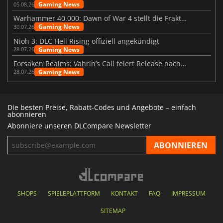
Gaming News
05.08.26
Warhammer 40.000: Dawn of War 4 stellt die Fraktion der Necrons vor
Gaming News
30.07.26
Nioh 3: DLC Hell Rising offiziell angekündigt
Gaming News
28.07.26
Forsaken Realms: Vahrin’s Call feiert Release nach 10 Jahren
Gaming News
28.07.26
Die besten Preise, Rabatt-Codes und Angebote – einfach
abonnieren
Abonniere unseren DLCompare Newsletter
SHOPS
SPIELEPLATTFORM
KONTAKT
FAQ
IMPRESSUM
SITEMAP