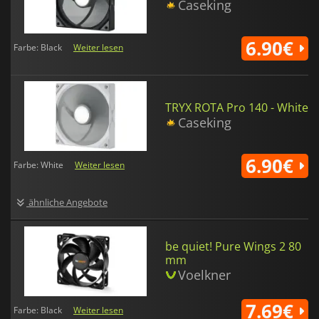
Caseking
6.90€
Farbe: Black
Weiter lesen
TRYX ROTA Pro 140 - White
Caseking
6.90€
Farbe: White
Weiter lesen
ähnliche Angebote
be quiet! Pure Wings 2 80
mm
Voelkner
7.69€
Farbe: Black
Weiter lesen