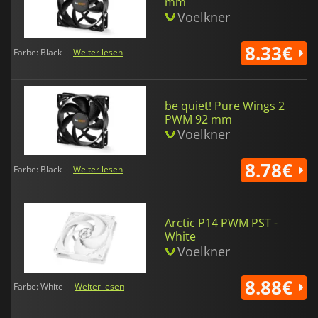
mm
Voelkner
8.33€
Farbe: Black
Weiter lesen
be quiet! Pure Wings 2
PWM 92 mm
Voelkner
8.78€
Farbe: Black
Weiter lesen
Arctic P14 PWM PST -
White
Voelkner
8.88€
Farbe: White
Weiter lesen