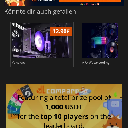
Könnte dir auch gefallen
12.90
€
1
Ventirad
AIO Watercooling
Featuring a total prize pool of
1,000 USDT
for the
top 10 players
on the
leaderboard.