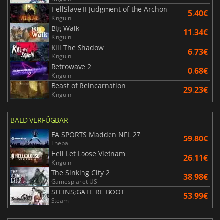
HellSlave II Judgment of the Archon
5.40€
Kinguin
Big Walk
11.34€
Kinguin
Kill The Shadow
6.73€
Kinguin
Retrowave 2
0.68€
Kinguin
Beast of Reincarnation
29.23€
Kinguin
BALD VERFÜGBAR
EA SPORTS Madden NFL 27
59.80€
Eneba
Hell Let Loose Vietnam
26.11€
Kinguin
The Sinking City 2
38.98€
Gamesplanet US
STEINS;GATE RE BOOT
53.99€
Steam