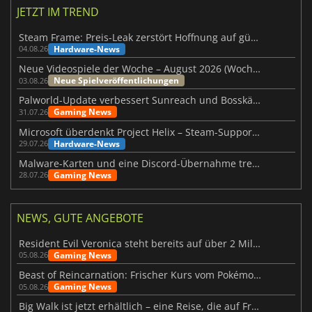
JETZT IM TREND
Steam Frame: Preis-Leak zerstört Hoffnung auf günstiges VR-Headset
Hardware-News
04.08.26
Neue Videospiele der Woche – August 2026 (Woche 32)
Neue Spielveröffentlichungen
03.08.26
Palworld-Update verbessert Sunreach und Bosskämpfe deutlich
Gaming News
31.07.26
Microsoft überdenkt Project Helix – Steam-Support gefährdet
Hardware-News
29.07.26
Malware-Karten und eine Discord-Übernahme treffen Meccha Chameleon
Gaming News
28.07.26
NEWS, GUTE ANGEBOTE
Resident Evil Veronica steht bereits auf über 2 Millionen Wunschlisten
Gaming News
05.08.26
Beast of Reincarnation: Frischer Kurs vom Pokémon-Studio
Gaming News
05.08.26
Big Walk ist jetzt erhältlich – eine Reise, die auf Freundschaft basiert