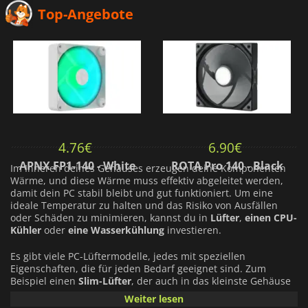
Top-Angebote
4.76
€
6.90
€
APNX FP1-140 - White
ROTA Pro 140 - Black
Im Inneren deines Gehäuses erzeugen deine Komponenten
Wärme, und diese Wärme muss effektiv abgeleitet werden,
damit dein PC stabil bleibt und gut funktioniert. Um eine
ideale Temperatur zu halten und das Risiko von Ausfällen
oder Schäden zu minimieren, kannst du in
Lüfter
,
einen CPU-
Kühler
oder
eine Wasserkühlung
investieren.
Es gibt viele PC-Lüftermodelle, jedes mit speziellen
Eigenschaften, die für jeden Bedarf geeignet sind. Zum
Beispiel einen
Slim-Lüfter
, der auch in das kleinste Gehäuse
passt - kompakt und effizient. Oder ein
leiser Lüfter
, der
Weiter lesen
effektiv ist und es dir ermöglicht, in Ruhe zu spielen, ohne