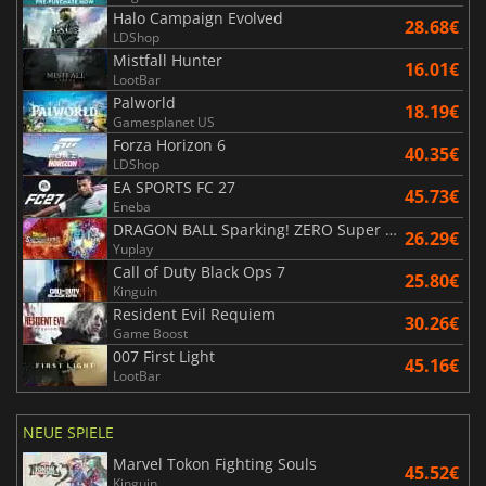
Halo Campaign Evolved
28.68€
LDShop
Mistfall Hunter
16.01€
LootBar
Palworld
18.19€
Gamesplanet US
Forza Horizon 6
40.35€
LDShop
EA SPORTS FC 27
45.73€
Eneba
DRAGON BALL Sparking! ZERO Super Limit Breaking NEO
26.29€
Yuplay
Call of Duty Black Ops 7
25.80€
Kinguin
Resident Evil Requiem
30.26€
Game Boost
007 First Light
45.16€
LootBar
NEUE SPIELE
Marvel Tokon Fighting Souls
45.52€
Kinguin