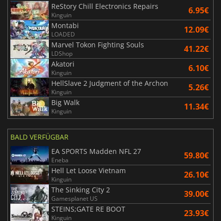
ReStory Chill Electronics Repairs
6.95€
Kinguin
Montabi
12.09€
LOADED
Marvel Tokon Fighting Souls
41.22€
LDShop
Akatori
6.10€
Kinguin
HellSlave 2 Judgment of the Archon
5.26€
Kinguin
Big Walk
11.34€
Kinguin
BALD VERFÜGBAR
EA SPORTS Madden NFL 27
59.80€
Eneba
Hell Let Loose Vietnam
26.10€
Kinguin
The Sinking City 2
39.00€
Gamesplanet US
STEINS;GATE RE BOOT
23.93€
Kinguin