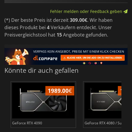
Fehler melden oder Feedback geben
(*) Der beste Preis ist derzeit
309.00€
. Wir haben
dieses Produkt bei
4
Verkäufern entdeckt. Unser
Preisvergleichstool hat
15
Angebote gefunden.
Könnte dir auch gefallen
1989.00
€
109
GeForce RTX 4090
GeForce RTX 4080 / Super