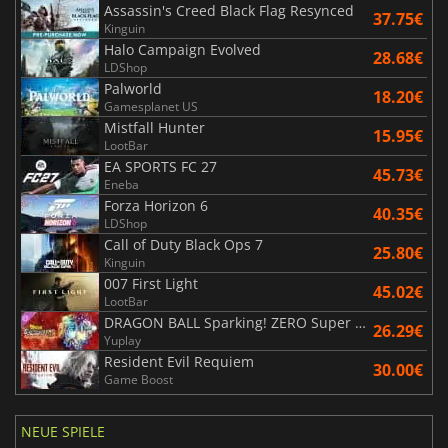
Assassin's Creed Black Flag Resynced
37.75€
Kinguin
Halo Campaign Evolved
28.68€
LDShop
Palworld
18.20€
Gamesplanet US
Mistfall Hunter
15.95€
LootBar
EA SPORTS FC 27
45.73€
Eneba
Forza Horizon 6
40.35€
LDShop
Call of Duty Black Ops 7
25.80€
Kinguin
007 First Light
45.02€
LootBar
DRAGON BALL Sparking! ZERO Super Limit Breaking NEO
26.29€
Yuplay
Resident Evil Requiem
30.00€
Game Boost
NEUE SPIELE