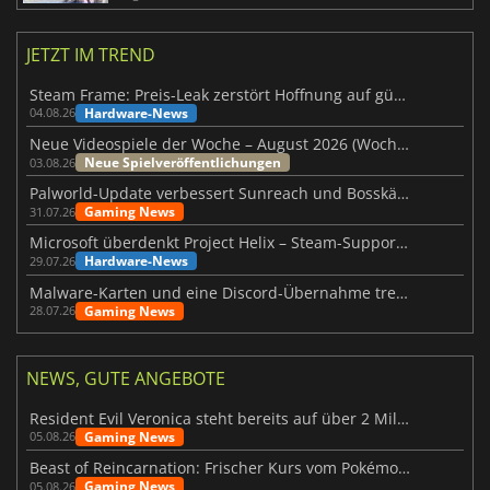
JETZT IM TREND
Steam Frame: Preis-Leak zerstört Hoffnung auf günstiges VR-Headset
Hardware-News
04.08.26
Neue Videospiele der Woche – August 2026 (Woche 32)
Neue Spielveröffentlichungen
03.08.26
Palworld-Update verbessert Sunreach und Bosskämpfe deutlich
Gaming News
31.07.26
Microsoft überdenkt Project Helix – Steam-Support gefährdet
Hardware-News
29.07.26
Malware-Karten und eine Discord-Übernahme treffen Meccha Chameleon
Gaming News
28.07.26
NEWS, GUTE ANGEBOTE
Resident Evil Veronica steht bereits auf über 2 Millionen Wunschlisten
Gaming News
05.08.26
Beast of Reincarnation: Frischer Kurs vom Pokémon-Studio
Gaming News
05.08.26