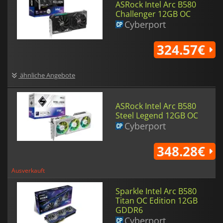
ASRock Intel Arc B580
Challenger 12GB OC
Cyberport
324.57€
ähnliche Angebote
ASRock Intel Arc B580
Steel Legend 12GB OC
Cyberport
348.28€
Ausverkauft
Sparkle Intel Arc B580
Titan OC Edition 12GB
GDDR6
Cyberport