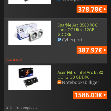
378.78€
Sparkle Arc B580 ROC
Luna OC Ultra 12GB
GDDR6
Cyberport
387.97€
Ausverkauft
Acer Nitro Intel Arc B580
OC 12 GB GDDR6
Notebooksbilliger
1586.03€
ähnliche Angebote