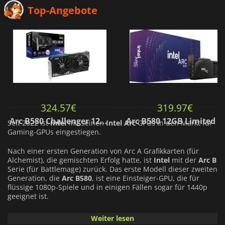
Top-Angebote
324.57
€
319.97
€
Arc B580 Challenger 12GB OC
Arc B580 12GB Limited Edition
Seit 2022 ist
Intel
mit seinen
Intel Arc
GPUs in den Markt für
Gaming-GPUs eingestiegen.
Nach einer ersten Generation von Arc A Grafikkarten (für
Alchemist), die gemischten Erfolg hatte, ist
Intel
mit der
Arc B
Serie (für Battlemage) zurück. Das erste Modell dieser zweiten
Generation, die
Arc B580
, ist eine Einsteiger-GPU, die für
flüssige 1080p-Spiele und in einigen Fällen sogar für 1440p
geeignet ist.
Mit einer maximalen Taktrate von
2,670 MHz
,
12 GB of GDDR6
Weiter lesen
memory
und einer effektiven Speichergeschwindigkeit von