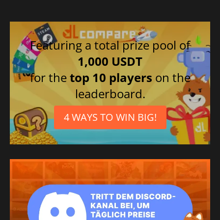
Featuring a total prize pool of
1,000 USDT
for the
top 10 players
on the
leaderboard.
4 WAYS TO WIN BIG!