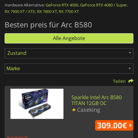
19.200 MHz kannst du mit dieser GPU deine Lieblingsspiele
Hardware Alternative:
GeForce RTX 4090
,
GeForce RTX 4080 / Super
,
problemlos in 1080p spielen. Die Dual-Lüfter-Kühlung sorgt
RX 7900 XT / XTX
,
RX 7800 XT
,
RX 7700 XT
für optimale Leistung.
Besten preis für Arc B580
Alle Angebote
Zustand
Teilen
Sparkle Intel Arc B580
TITAN 12GB OC
Caseking
309.00€
Ausverkauft