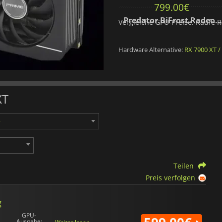
709.00
€
799.00
€
REAPER Radeon RX 9070 XT 16GB
Predator BiFrost Radeon RX 9070 XT OC 16 Go
Vergleiche GPU-Preise. Kaufe R
Hardware Alternative:
RX 7900 XT /
XT
Teilen
Preis verfolgen
g
GPU-
Ausgabe: