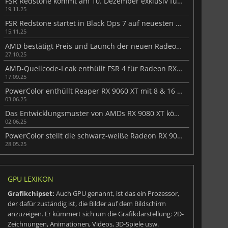
FSR Redstone kommt am 10. Dezember exklusiv für Radeon RX 9000
19.11.25
FSR Redstone startet in Black Ops 7 auf neuesten AMD-Grafikkarten
15.11.25
AMD bestätigt Preis und Launch der neuen Radeon AI Pro R9700
27.10.25
AMD-Quellcode-Leak enthüllt FSR 4 für Radeon RX 7000 & RTX 30
17.09.25
PowerColor enthüllt Reaper RX 9060 XT mit 8 & 16 GB Varianten
03.06.25
Das Entwicklungsmuster von AMDs RX 9080 XT könnte mit RTX 5080 Super konkurrieren
02.06.25
PowerColor stellt die schwarz-weiße Radeon RX 9070 REVA GPU-Serie vor
28.05.25
GPU LEXIKON
Grafikchipset:
Auch GPU genannt, ist das ein Prozessor,
der dafür zuständig ist, die Bilder auf dem Bildschirm
anzuzeigen. Er kümmert sich um die Grafikdarstellung: 2D-
Zeichnungen, Animationen, Videos, 3D-Spiele usw.