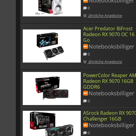
Notebooksbilliger
0
ähnliche Angebote
Acer Predator BiFrost
Radeon RX 9070 OC 16
Go
Notebooksbilliger
0
ähnliche Angebote
PowerColor Reaper A
Radeon RX 9070 16GB
GDDR6
Notebooksbilliger
0
ASrock Radeon RX 907
Challenger 16GB
Notebooksbilliger
0