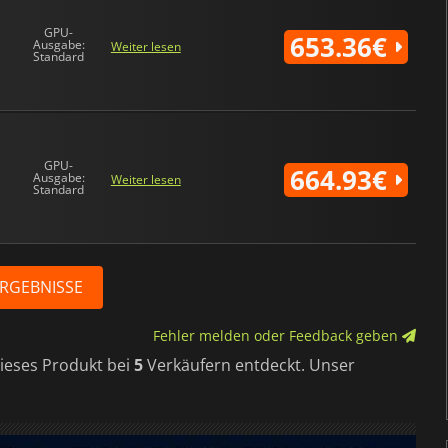
GPU-
653.36€
Ausgabe:
Weiter lesen
Standard
GPU-
664.93€
Ausgabe:
Weiter lesen
Standard
ERGEBNISSE
Fehler melden oder Feedback geben
dieses Produkt bei
5
Verkäufern entdeckt. Unser