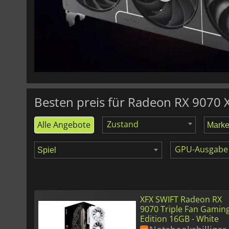
622.66
€
Prime Radeon RX 9070 OC Edition 16GB
Besten preis für Radeon RX 9070 
Zustand
Alle Angebote
GPU-Ausgabe
XFX SWIFT Radeon RX
9070 Triple Fan Gamin
Edition 16GB - White