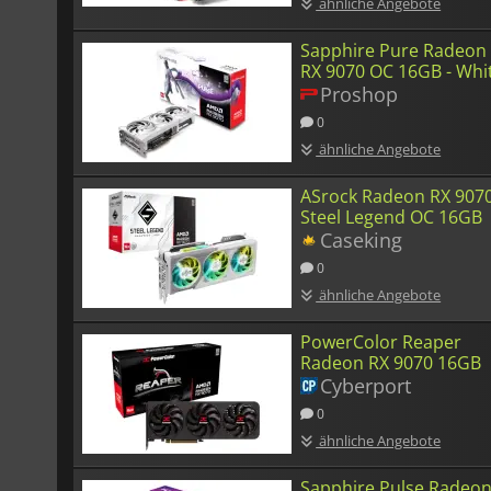
ähnliche Angebote
Sapphire Pure Radeon
RX 9070 OC 16GB - Whi
Proshop
0
ähnliche Angebote
ASrock Radeon RX 907
Steel Legend OC 16GB
Caseking
0
ähnliche Angebote
PowerColor Reaper
Radeon RX 9070 16GB
Cyberport
0
ähnliche Angebote
Sapphire Pulse Radeo