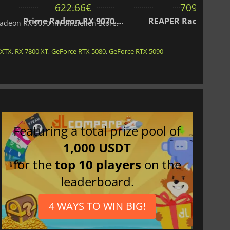
622.66
€
709.00
€
Prime Radeon RX 9070 OC Edition 16GB
adeon RX 9070 im offiziellen Store.
 XTX
,
RX 7800 XT
,
GeForce RTX 5080
,
GeForce RTX 5090
Featuring a total prize pool of
1,000 USDT
for the
top 10 players
on the
leaderboard.
4 WAYS TO WIN BIG!