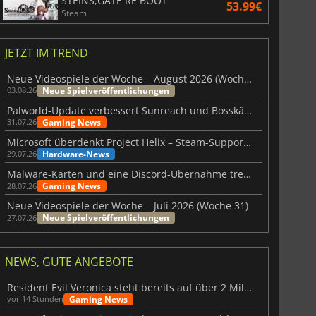
STEINS;GATE RE BOOT
53.99€
Steam
JETZT IM TREND
Neue Videospiele der Woche – August 2026 (Woche 32)
Neue Spielveröffentlichungen
03.08.26
Palworld-Update verbessert Sunreach und Bosskämpfe deutlich
Gaming News
31.07.26
Microsoft überdenkt Project Helix – Steam-Support gefährdet
Hardware-News
29.07.26
Malware-Karten und eine Discord-Übernahme treffen Meccha Chameleon
Gaming News
28.07.26
Neue Videospiele der Woche – Juli 2026 (Woche 31)
Neue Spielveröffentlichungen
27.07.26
NEWS, GUTE ANGEBOTE
Resident Evil Veronica steht bereits auf über 2 Millionen Wunschlisten
Gaming News
vor 14 Stunden