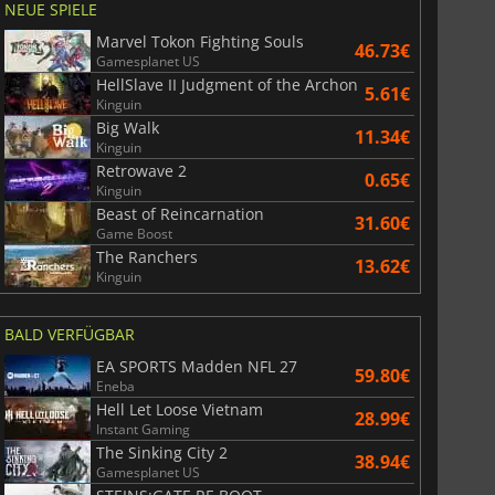
NEUE SPIELE
Marvel Tokon Fighting Souls
46.73€
Gamesplanet US
HellSlave II Judgment of the Archon
5.61€
Kinguin
Big Walk
11.34€
Kinguin
Retrowave 2
0.65€
Kinguin
Beast of Reincarnation
314.90
€
813.33
€
31.60€
Game Boost
The Ranchers
13.62€
Kinguin
BALD VERFÜGBAR
e RTX 4060 / Ti
Radeon RX 7900 XT / XTX
EA SPORTS Madden NFL 27
59.80€
Eneba
Hell Let Loose Vietnam
28.99€
Instant Gaming
The Sinking City 2
38.94€
Gamesplanet US