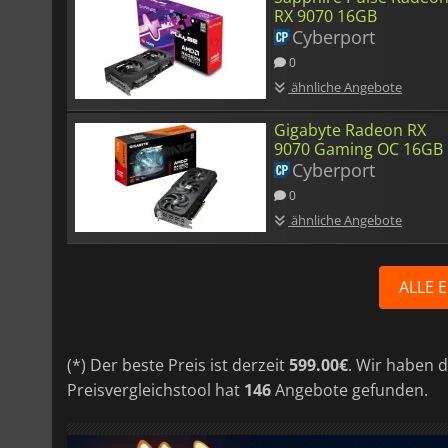
RX 9070 16GB
Cyberport
0
ähnliche Angebote
Gigabyte Radeon RX
9070 Gaming OC 16GB
Cyberport
0
ähnliche Angebote
ALLE 
(*) Der beste Preis ist derzeit
599.00€
. Wir haben 
Preisvergleichstool hat
146
Angebote gefunden.