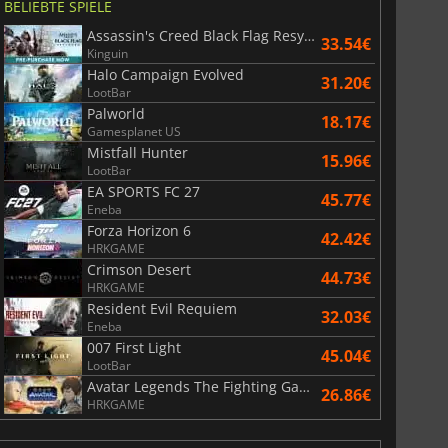
BELIEBTE SPIELE
Assassin's Creed Black Flag Resynced
33.54€
Kinguin
Halo Campaign Evolved
31.20€
LootBar
Palworld
18.17€
Gamesplanet US
Mistfall Hunter
15.96€
LootBar
EA SPORTS FC 27
45.77€
Eneba
Forza Horizon 6
42.42€
HRKGAME
Crimson Desert
44.73€
HRKGAME
Resident Evil Requiem
32.03€
Eneba
007 First Light
45.04€
LootBar
Avatar Legends The Fighting Game
26.86€
HRKGAME