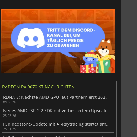
RADEON RX 9070 XT NACHRICHTEN
RDNA 5: Nächste AMD-GPU laut Partnern erst 2027 erwartet
09.06.26
Neues AMD FSR 2.2 SDK mit verbessertem Upscaling vorgestellt
25.03.26
FSR Redstone-Update mit AI-Raytracing startet am 10. Dezember
25.11.25