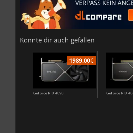
Könnte dir auch gefallen
262.71
€
1989.00
€
GeForce RTX 4090
GeForce RTX 40