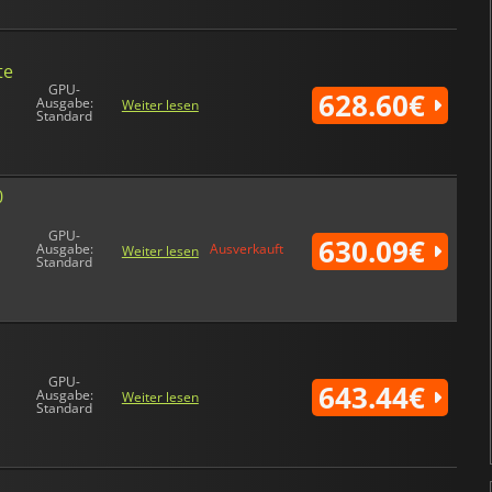
te
GPU-
628.60€
Ausgabe:
Weiter lesen
Standard
0
GPU-
630.09€
Ausgabe:
Ausverkauft
Weiter lesen
Standard
GPU-
643.44€
Ausgabe:
Weiter lesen
Standard
n