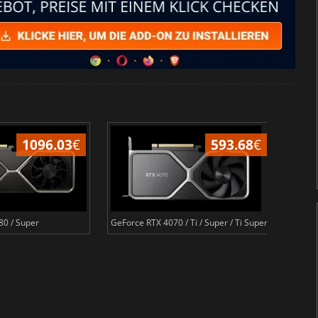
1096.03
€
593.68
€
80 / Super
GeForce RTX 4070 / Ti / Super / Ti Super
GeForc