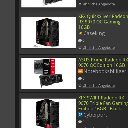
ähnliche Angebote
XFX QuickSilver Radeo
RX 9070 OC Gaming
16GB
Caseking
0
ähnliche Angebote
ASUS Prime Radeon R
9070 OC Edition 16GB
Notebooksbilliger
0
ähnliche Angebote
XFX SWIFT Radeon RX
9070 Triple Fan Gamin
Edition 16GB - Black
Cyberport
0