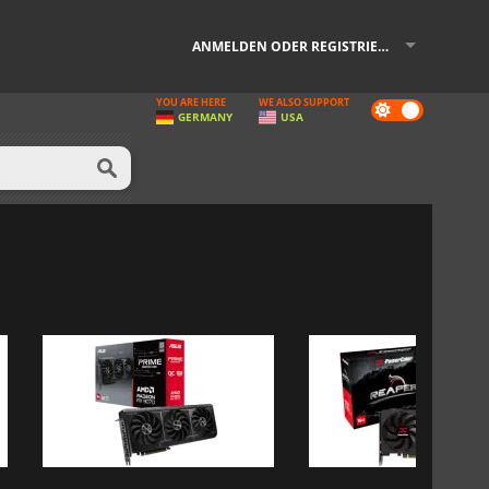
ANMELDEN ODER REGISTRIEREN
YOU ARE HERE
WE ALSO SUPPORT
Dark
GERMANY
USA
mode