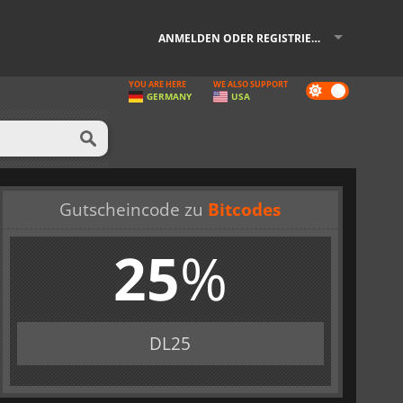
ANMELDEN ODER REGISTRIEREN
YOU ARE HERE
WE ALSO SUPPORT
Dark
GERMANY
USA
mode
Gutscheincode zu
Bitcodes
25
%
DL25