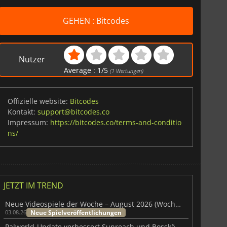
GEHEN : Bitcodes
Nutzer
Average :
1
/
5
(
1
Wertungen)
Offizielle website:
Bitcodes
Kontakt:
support@bitcodes.co
Impressum:
https://bitcodes.co/terms-and-conditio
ns/
JETZT IM TREND
Neue Videospiele der Woche – August 2026 (Woche 32)
Neue Spielveröffentlichungen
03.08.26
Palworld-Update verbessert Sunreach und Bosskämpfe deutlich