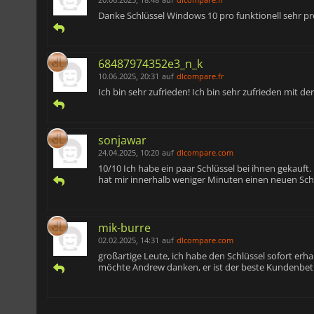
Danke Schlüssel Windows 10 pro funktionell sehr p
68487974352e3_n_k
10.06.2025, 20:31
auf
dlcompare.fr
Ich bin sehr zufrieden! Ich bin sehr zufrieden mit de
sonjawar
24.04.2025, 10:20
auf
dlcompare.com
10/10 Ich habe ein paar Schlüssel bei ihnen gekauf
hat mir innerhalb weniger Minuten einen neuen Schl
mik-burre
02.02.2025, 14:31
auf
dlcompare.com
großartige Leute, ich habe den Schlüssel sofort erha
möchte Andrew danken, er ist der beste Kundenbetre