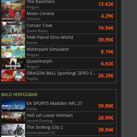
The Ranchers
13.62€
Kinguin
Moon Corona
4.29€
Difmark
Corsair Cove
16.94€
Game Boost
PAW Patrol Dino World
39.99€
Steam
Waterpark Simulator
8.19€
Kinguin
Quasimorph
6.63€
Kinguin
DRAGON BALL Sparking! ZERO Super Limit Breaking NEO
26.29€
Yuplay
BALD VERFÜGBAR
EA SPORTS Madden NFL 27
59.80€
Eneba
Hell Let Loose Vietnam
28.99€
Instant Gaming
The Sinking City 2
38.94€
Gamesplanet US