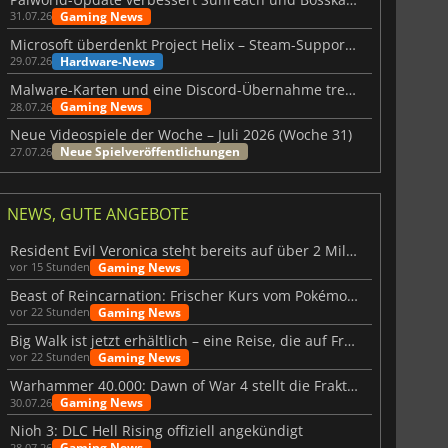
Gaming News
31.07.26
Microsoft überdenkt Project Helix – Steam-Support gefährdet
Hardware-News
29.07.26
Malware-Karten und eine Discord-Übernahme treffen Meccha Chameleon
Gaming News
28.07.26
Neue Videospiele der Woche – Juli 2026 (Woche 31)
Neue Spielveröffentlichungen
27.07.26
NEWS, GUTE ANGEBOTE
Resident Evil Veronica steht bereits auf über 2 Millionen Wunschlisten
Gaming News
vor 15 Stunden
Beast of Reincarnation: Frischer Kurs vom Pokémon-Studio
Gaming News
vor 22 Stunden
Big Walk ist jetzt erhältlich – eine Reise, die auf Freundschaft basiert
Gaming News
vor 22 Stunden
Warhammer 40.000: Dawn of War 4 stellt die Fraktion der Necrons vor
Gaming News
30.07.26
Nioh 3: DLC Hell Rising offiziell angekündigt
Gaming News
28.07.26