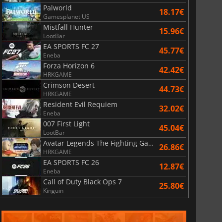
Palworld
18.17€
Gamesplanet US
Mistfall Hunter
15.96€
LootBar
EA SPORTS FC 27
45.77€
Eneba
Forza Horizon 6
42.42€
HRKGAME
Crimson Desert
44.73€
HRKGAME
Resident Evil Requiem
32.02€
Eneba
007 First Light
45.04€
LootBar
Avatar Legends The Fighting Game
26.86€
HRKGAME
EA SPORTS FC 26
12.87€
Eneba
Call of Duty Black Ops 7
25.80€
Kinguin