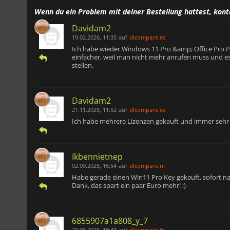
Wenn du ein Problem mit deiner Bestellung hattest, kont
Davidam2
19.02.2026, 11:35
auf
dlcompare.es
Ich habe wieder Windows 11 Pro &amp; Office Pro Plus 
einfacher, weil man nicht mehr anrufen muss und es
stellen.
Davidam2
21.11.2025, 11:52
auf
dlcompare.es
Ich habe mehrere Lizenzen gekauft und immer sehr
Ikbennietnep
02.09.2025, 16:54
auf
dlcompare.nl
Habe gerade einen Win11 Pro Key gekauft, sofort na
Dank, das spart ein paar Euro mehr! :)
6855907a1a808_y_7
20.06.2025, 18:48
auf
dlcompare.fr