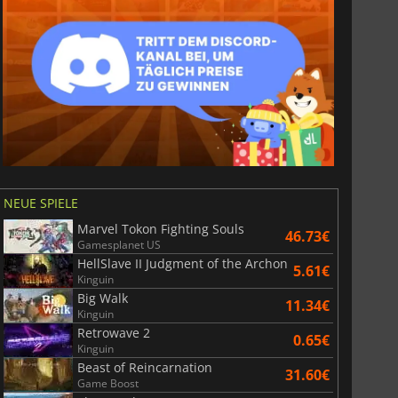
NEUE SPIELE
Marvel Tokon Fighting Souls
46.73€
Gamesplanet US
HellSlave II Judgment of the Archon
5.61€
Kinguin
Big Walk
11.34€
Kinguin
Retrowave 2
0.65€
Kinguin
Beast of Reincarnation
31.60€
Game Boost