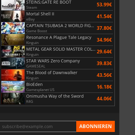
STEINS;GATE RE BOOT
53.99€
Steam
Mortal Shell II
41.54€
eBay
CAPTAIN TSUBASA 2 WORLD FIGHTERS
37.80€
Game Boost
Resonance A Plague Tale Legacy
34.96€
Kinguin
METAL GEAR SOLID MASTER COLLECTION Vol.2
29.64€
Kinguin
STAR WARS Zero Company
39.83€
GAMESEAL
The Blood of Dawnwalker
43.56€
Kinguin
BioEden
16.18€
Gamesplanet US
Onimusha Way of the Sword
44.06€
K4G