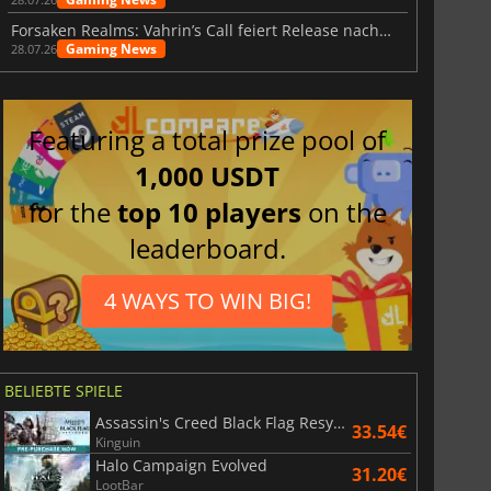
Forsaken Realms: Vahrin’s Call feiert Release nach 10 Jahren
Gaming News
28.07.26
Featuring a total prize pool of
1,000 USDT
for the
top 10 players
on the
leaderboard.
4 WAYS TO WIN BIG!
BELIEBTE SPIELE
Assassin's Creed Black Flag Resynced
33.54€
Kinguin
Halo Campaign Evolved
31.20€
LootBar