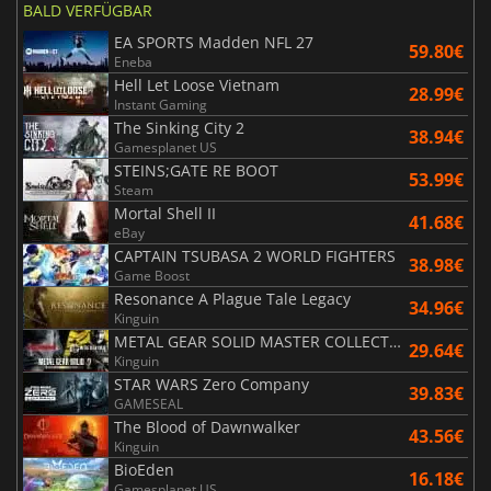
BALD VERFÜGBAR
EA SPORTS Madden NFL 27
59.80€
Eneba
Hell Let Loose Vietnam
28.99€
Instant Gaming
The Sinking City 2
38.94€
Gamesplanet US
STEINS;GATE RE BOOT
53.99€
Steam
Mortal Shell II
41.68€
eBay
CAPTAIN TSUBASA 2 WORLD FIGHTERS
38.98€
Game Boost
Resonance A Plague Tale Legacy
34.96€
Kinguin
METAL GEAR SOLID MASTER COLLECTION Vol.2
29.64€
Kinguin
STAR WARS Zero Company
39.83€
GAMESEAL
The Blood of Dawnwalker
43.56€
Kinguin
BioEden
16.18€
Gamesplanet US