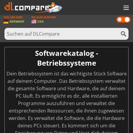
YOU ARE HERE
WE ALSO SUPPORT
Dark
SPIELE
GERMANY
USA
mode
SPIEL KARTEN
SOFTWARE
Softwarekatalog -
REWARDS
Betriebssysteme
HARDWARE
Dein Betriebssystem ist das wichtigste Stück Software
NACHRICHTEN
auf deinem Computer. Das Betriebssystem verwaltet
die gesamte Software und Hardware, die auf deinem
ANMELDEN ODER REGISTRIEREN
PC läuft. Es ermöglicht es dir, alle installierten
Programme auszuführen und verwaltet die
entsprechenden Ressourcen, die ihnen zugewiesen
werden. Es verwaltet die Software, die die Hardware
deines PCs steuert. Es kümmert sich um die