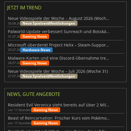
JETZT IM TREND
Neue Videospiele der Woche – August 2026 (Woche 32)
Neue Spielveröffentlichungen
03.08.26
Palworld-Update verbessert Sunreach und Bosskämpfe deutlich
Gaming News
31.07.26
Microsoft überdenkt Project Helix – Steam-Support gefährdet
Hardware-News
29.07.26
Malware-Karten und eine Discord-Übernahme treffen Meccha Chameleon
Gaming News
28.07.26
Neue Videospiele der Woche – Juli 2026 (Woche 31)
Neue Spielveröffentlichungen
27.07.26
NEWS, GUTE ANGEBOTE
Resident Evil Veronica steht bereits auf über 2 Millionen Wunschlisten
Gaming News
vor 11 Stunden
Beast of Reincarnation: Frischer Kurs vom Pokémon-Studio
Gaming News
vor 17 Stunden