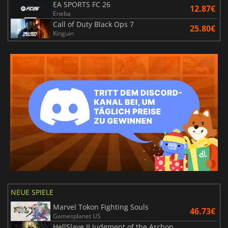
EA SPORTS FC 26
12.87€
Eneba
Call of Duty Black Ops 7
25.80€
Kinguin
NEUE SPIELE
Marvel Tokon Fighting Souls
46.73€
Gamesplanet US
HellSlave II Judgment of the Archon