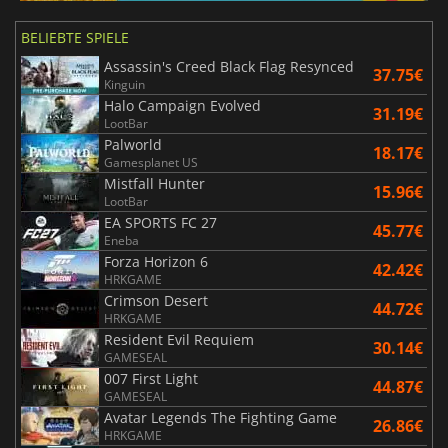
BELIEBTE SPIELE
Assassin's Creed Black Flag Resynced
37.75€
Kinguin
Halo Campaign Evolved
31.19€
LootBar
Palworld
18.17€
Gamesplanet US
Mistfall Hunter
15.96€
LootBar
EA SPORTS FC 27
45.77€
Eneba
Forza Horizon 6
42.42€
HRKGAME
Crimson Desert
44.72€
HRKGAME
Resident Evil Requiem
30.14€
GAMESEAL
007 First Light
44.87€
GAMESEAL
Avatar Legends The Fighting Game
26.86€
HRKGAME