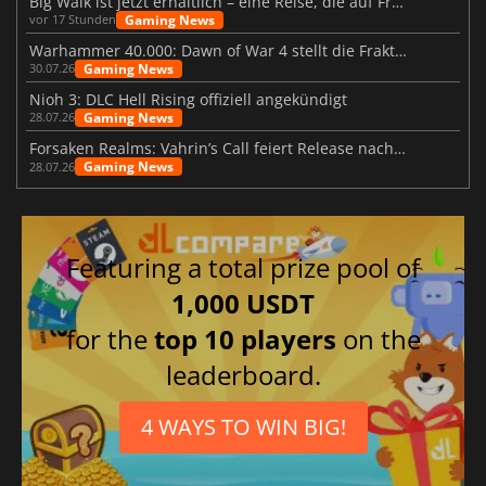
Big Walk ist jetzt erhältlich – eine Reise, die auf Freundschaft basiert
Gaming News
vor 17 Stunden
Warhammer 40.000: Dawn of War 4 stellt die Fraktion der Necrons vor
Gaming News
30.07.26
Nioh 3: DLC Hell Rising offiziell angekündigt
Gaming News
28.07.26
Forsaken Realms: Vahrin’s Call feiert Release nach 10 Jahren
Gaming News
28.07.26
Featuring a total prize pool of
1,000 USDT
for the
top 10 players
on the
leaderboard.
4 WAYS TO WIN BIG!