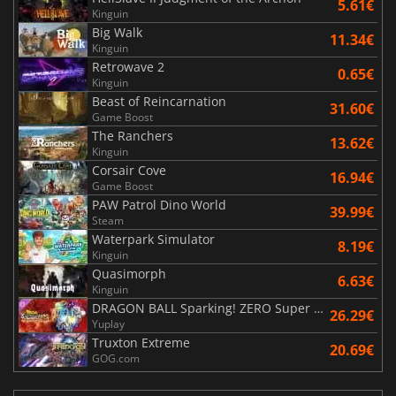
5.61€
Kinguin
Big Walk
11.34€
Kinguin
Retrowave 2
0.65€
Kinguin
Beast of Reincarnation
31.60€
Game Boost
The Ranchers
13.62€
Kinguin
Corsair Cove
16.94€
Game Boost
PAW Patrol Dino World
39.99€
Steam
Waterpark Simulator
8.19€
Kinguin
Quasimorph
6.63€
Kinguin
DRAGON BALL Sparking! ZERO Super Limit Breaking NEO
26.29€
Yuplay
Truxton Extreme
20.69€
GOG.com