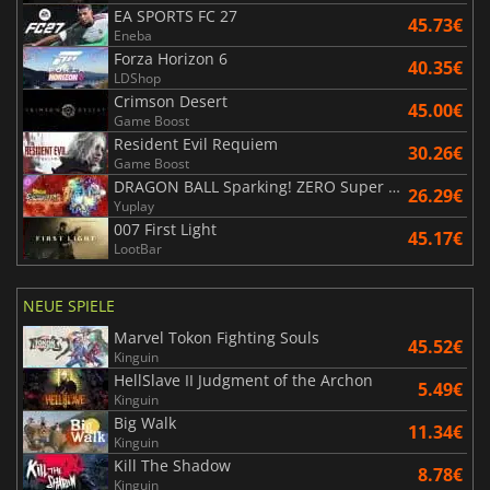
EA SPORTS FC 27
45.73€
Eneba
Forza Horizon 6
40.35€
LDShop
Crimson Desert
45.00€
Game Boost
Resident Evil Requiem
30.26€
Game Boost
DRAGON BALL Sparking! ZERO Super Limit Breaking NEO
26.29€
Yuplay
007 First Light
45.17€
LootBar
NEUE SPIELE
Marvel Tokon Fighting Souls
45.52€
Kinguin
HellSlave II Judgment of the Archon
5.49€
Kinguin
Big Walk
11.34€
Kinguin
Kill The Shadow
8.78€
Kinguin