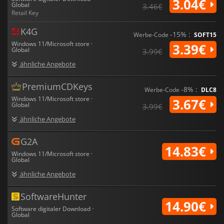
3.04€
Global
3.46€
Retail Key
K4G
-15% :
Werbe-Code
SOFT15
Windows 11/Microsoft store ·
3.39€
Global
3.99€
ähnliche Angebote
PremiumCDKeys
-8% :
Werbe-Code
DLC8
Windows 11/Microsoft store ·
3.67€
Global
3.99€
ähnliche Angebote
G2A
14.83€
Windows 11/Microsoft store ·
Global
ähnliche Angebote
SoftwareHunter
14.90€
Software digitaler Download ·
Global