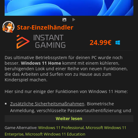
15.67
€
Star-Einzelhändler
24.99
€
1.30
€
Das ultimative Betriebssystem für deinen PC wurde noch
besser.
Windows 11 Home
kommt mit einem kühleren,
beruhigenden Look und einer Reihe von neuen Funktionen,
die das Arbeiten und Surfen von zu Hause aus zum
Kinderspiel machen.
Hier sind nur einige der Funktionen von Windows 11 Home:
Zusätzliche Sicherheitsmaßnahmen
. Biometrische
Anmeldung, verschlüsselte Passwortauthentifizierung und
eine Vielzahl zusätzlicher Schutzmaßnahmen gegen
Weiter lesen
Cyberbedrohungen.
Game Alternative:
Windows 11 Professional
,
Microsoft Windows 11
Mach das Beste aus deinem Desktop.
Du kannst jetzt
Enterprise
,
Microsoft Windows 11 Education
zwischen ganzen Desktopbereichen wechseln, um sie