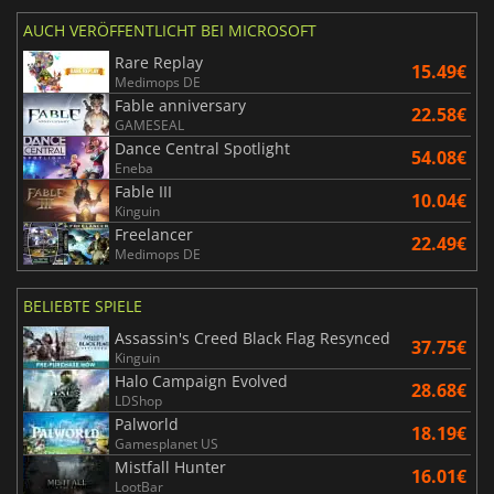
AUCH VERÖFFENTLICHT BEI MICROSOFT
Rare Replay
15.49€
Medimops DE
Fable anniversary
22.58€
GAMESEAL
Dance Central Spotlight
54.08€
Eneba
Fable III
10.04€
Kinguin
Freelancer
22.49€
Medimops DE
BELIEBTE SPIELE
Assassin's Creed Black Flag Resynced
37.75€
Kinguin
Halo Campaign Evolved
28.68€
LDShop
Palworld
18.19€
Gamesplanet US
Mistfall Hunter
16.01€
LootBar