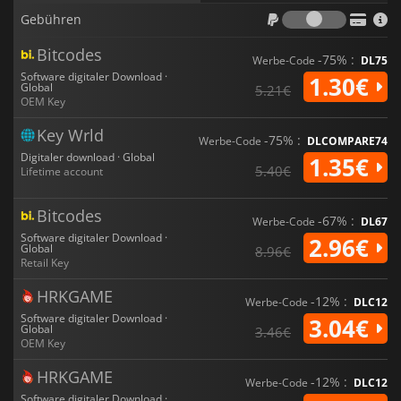
Gebühr
Gebühren
Bitcodes
-75% :
Werbe-Code
DL75
Software digitaler Download ·
1.30€
Global
5.21€
OEM Key
Key Wrld
-75% :
Werbe-Code
DLCOMPARE74
Digitaler download · Global
1.35€
5.40€
Lifetime account
Bitcodes
-67% :
Werbe-Code
DL67
Software digitaler Download ·
2.96€
Global
8.96€
Retail Key
HRKGAME
-12% :
Werbe-Code
DLC12
Software digitaler Download ·
3.04€
Global
3.46€
OEM Key
HRKGAME
-12% :
Werbe-Code
DLC12
Software digitaler Download ·