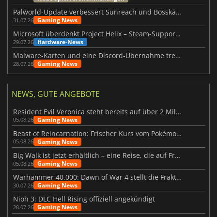
Palworld-Update verbessert Sunreach und Bosskämpfe deutlich
Gaming News
31.07.26
Microsoft überdenkt Project Helix – Steam-Support gefährdet
Hardware-News
29.07.26
Malware-Karten und eine Discord-Übernahme treffen Meccha Chameleon
Gaming News
28.07.26
NEWS, GUTE ANGEBOTE
Resident Evil Veronica steht bereits auf über 2 Millionen Wunschlisten
Gaming News
05.08.26
Beast of Reincarnation: Frischer Kurs vom Pokémon-Studio
Gaming News
05.08.26
Big Walk ist jetzt erhältlich – eine Reise, die auf Freundschaft basiert
Gaming News
05.08.26
Warhammer 40.000: Dawn of War 4 stellt die Fraktion der Necrons vor
Gaming News
30.07.26
Nioh 3: DLC Hell Rising offiziell angekündigt
Gaming News
28.07.26