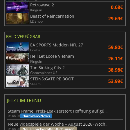
Retrowave 2
0.68€
Kinguin
Beast of Reincarnation
29.69€
LDShop
BALD VERFÜGBAR
EA SPORTS Madden NFL 27
59.80€
Eneba
Hell Let Loose Vietnam
26.11€
Kinguin
The Sinking City 2
38.98€
Gamesplanet US
STEINS;GATE RE BOOT
53.99€
Steam
JETZT IM TREND
Steam Frame: Preis-Leak zerstört Hoffnung auf günstiges VR-Headset
Hardware-News
04.08.26
Neue Videospiele der Woche – August 2026 (Woche 32)
Neue Spielveröffentlichungen
03.08.26