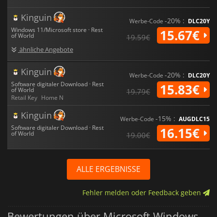
Kinguin
-20% :
Werbe-Code
DLC20Y
Windows 11/Microsoft store · Rest
15.67€
of World
19.59€
ähnliche Angebote
Kinguin
-20% :
Werbe-Code
DLC20Y
Software digitaler Download · Rest
15.83€
of World
19.79€
Retail Key
Home N
Kinguin
-15% :
Werbe-Code
AUGDLC15
Software digitaler Download · Rest
16.15€
of World
19.00€
ALLE ERGEBNISSE
Fehler melden oder Feedback geben
Bewertungen über Microsoft Windows