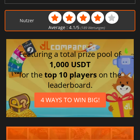
Nutzer
Average :
4.1
/
5
(
189
Wertungen)
Featuring a total prize pool of
1,000 USDT
for the
top 10 players
on the
leaderboard.
4 WAYS TO WIN BIG!