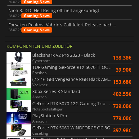
Gaming News
30.07.26
Nioh 3: DLC Hell Rising offiziell angekündigt
Gaming News
28.07.26
Forsaken Realms: Vahrin’s Call feiert Release nach 10 Jahren
Gaming News
28.07.26
KOMPONENTEN UND ZUBEHÖR
Blackshark V2 Pro 2023 - Black
138.38€
Cyberport
TUF Gaming GeForce RTX 5070 Ti OC White Edition 16GB
39.90€
Proshop
(2 x 16 GB) Vengeance RGB Black AMD Expo 6000 MHz - CAS 30
153.68€
Voelkner
Xbox Series X Standard
402.55€
Amazon
GeForce RTX 5070 12G Gaming Trio OC Black
739.00€
Notebooksbilliger
PlayStation 5 Pro
779.00€
Amazon
GeForce RTX 5060 WINDFORCE OC 8G
397.98€
Caseking