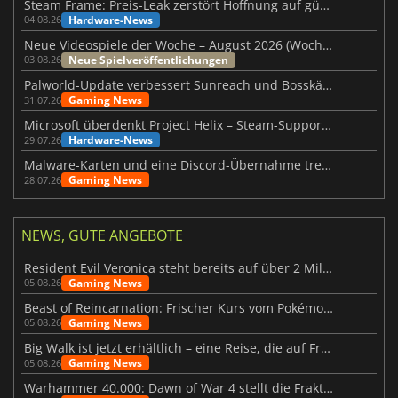
Steam Frame: Preis-Leak zerstört Hoffnung auf günstiges VR-Headset
Hardware-News
04.08.26
Neue Videospiele der Woche – August 2026 (Woche 32)
Neue Spielveröffentlichungen
03.08.26
Palworld-Update verbessert Sunreach und Bosskämpfe deutlich
Gaming News
31.07.26
Microsoft überdenkt Project Helix – Steam-Support gefährdet
Hardware-News
29.07.26
Malware-Karten und eine Discord-Übernahme treffen Meccha Chameleon
Gaming News
28.07.26
NEWS, GUTE ANGEBOTE
Resident Evil Veronica steht bereits auf über 2 Millionen Wunschlisten
Gaming News
05.08.26
Beast of Reincarnation: Frischer Kurs vom Pokémon-Studio
Gaming News
05.08.26
Big Walk ist jetzt erhältlich – eine Reise, die auf Freundschaft basiert
Gaming News
05.08.26
Warhammer 40.000: Dawn of War 4 stellt die Fraktion der Necrons vor