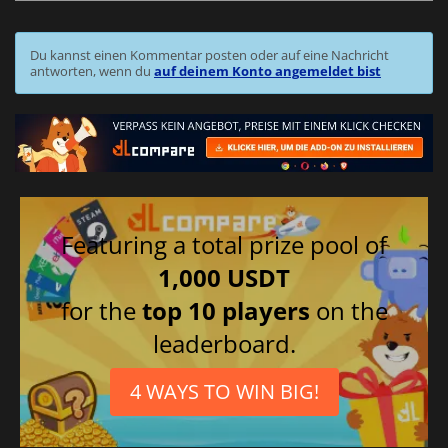
Du kannst einen Kommentar posten oder auf eine Nachricht
antworten, wenn du
auf deinem Konto angemeldet bist
Featuring a total prize pool of
1,000 USDT
for the
top 10 players
on the
leaderboard.
4 WAYS TO WIN BIG!