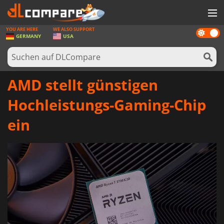
YOU ARE HERE
WE ALSO SUPPORT
Dark
SPIELE
GERMANY
USA
mode
SPIEL KARTEN
SOFTWARE
AMD stellt günstigen
REWARDS
Hochleistungs-Gaming-Chip
HARDWARE
ein
NACHRICHTEN
ANMELDEN ODER REGISTRIEREN