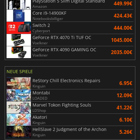
PlayStation 5 Slim Digital Standard
449.99€
Amazon
Core i9-14900KF
424.43€
Notebooksbilliger
Switch 2
444.00€
Cyberport
GeForce RTX 4070 Ti TUF OC
1045.00€
Voelkner
GeForce RTX 4090 GAMING OC
2035.00€
Voelkner
NEUE SPIELE
ReStory Chill Electronics Repairs
6.95€
Kinguin
Montabi
12.09€
LOADED
Marvel Tokon Fighting Souls
41.22€
LDShop
Akatori
6.10€
Kinguin
HellSlave 2 Judgment of the Archon
5.26€
Kinguin