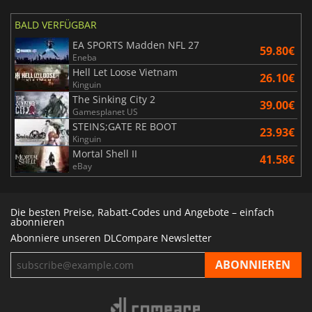
BALD VERFÜGBAR
EA SPORTS Madden NFL 27
59.80€
Eneba
Hell Let Loose Vietnam
26.10€
Kinguin
The Sinking City 2
39.00€
Gamesplanet US
STEINS;GATE RE BOOT
23.93€
Kinguin
Mortal Shell II
41.58€
eBay
Die besten Preise, Rabatt-Codes und Angebote – einfach
abonnieren
Abonniere unseren DLCompare Newsletter