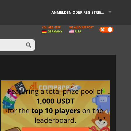
ANMELDEN ODER REGISTRIEREN
YOU ARE HERE
WE ALSO SUPPORT
Dark
GERMANY
USA
mode
Featuring a total prize pool of
1,000 USDT
for the
top 10 players
on the
leaderboard.