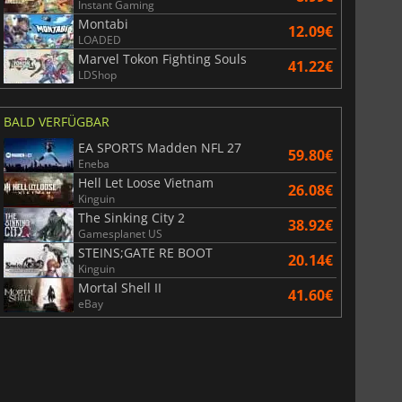
Instant Gaming
Montabi
12.09€
LOADED
Marvel Tokon Fighting Souls
41.22€
LDShop
BALD VERFÜGBAR
EA SPORTS Madden NFL 27
59.80€
Eneba
Hell Let Loose Vietnam
26.08€
Kinguin
The Sinking City 2
38.92€
Gamesplanet US
STEINS;GATE RE BOOT
20.14€
Kinguin
Mortal Shell II
41.60€
eBay