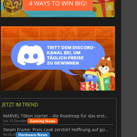
4 WAYS TO WIN BIG!
JETZT IM TREND
MARVEL Tōkon startet – die Roadmap für das erste Jahr wurde vorgestellt
Gaming News
vor 15 Stunden
Steam Frame: Preis-Leak zerstört Hoffnung auf günstiges VR-Headset
Hardware-News
04.08.26