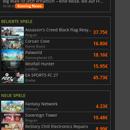
Big Walk ist jetzt erhältlich – eine Reise, die auf Freundschaft basiert
Gaming News
05.08.26
BELIEBTE SPIELE
Assassin's Creed Black Flag Resynced
37.75€
Kinguin
Corsair Cove
16.80€
Game Boost
Palworld
18.16€
Gamesplanet US
Mistfall Hunter
15.95€
LootBar
EA SPORTS FC 27
45.73€
Eneba
NEUE SPIELE
Fantasy Network
4.23€
Difmark
Sovereign Tower
10.48€
Kinguin
ReStory Chill Electronics Repairs
8.99€