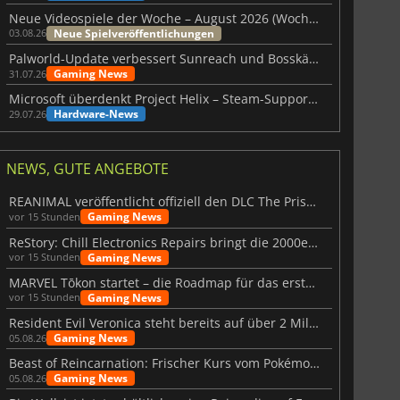
Neue Videospiele der Woche – August 2026 (Woche 32)
Neue Spielveröffentlichungen
03.08.26
Palworld-Update verbessert Sunreach und Bosskämpfe deutlich
Gaming News
31.07.26
Microsoft überdenkt Project Helix – Steam-Support gefährdet
Hardware-News
29.07.26
NEWS, GUTE ANGEBOTE
REANIMAL veröffentlicht offiziell den DLC The Prisoner
Gaming News
vor 15 Stunden
ReStory: Chill Electronics Repairs bringt die 2000er zurück
Gaming News
vor 15 Stunden
MARVEL Tōkon startet – die Roadmap für das erste Jahr wurde vorgestellt
Gaming News
vor 15 Stunden
Resident Evil Veronica steht bereits auf über 2 Millionen Wunschlisten
Gaming News
05.08.26
Beast of Reincarnation: Frischer Kurs vom Pokémon-Studio
Gaming News
05.08.26