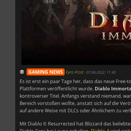
GAMING NEWS
Fyra Frost
-
07.06.2022, 11:30
Es ist erst ein paar Tage her, dass das neue Free-
Plattformen veröffentlicht wurde.
Diablo Immorta
kontroverser Titel. Anfangs verstand niemand, war
Bereich vorstoßen wollte, anstatt sich auf die Ver
auf andere Weise mit DLCs oder Ähnlichem zu ver
Mit Diablo II: Resurrected hat Blizzard das belieb
Diablo-Fans bei Laune gehalten.
Diablo 4
wird weit