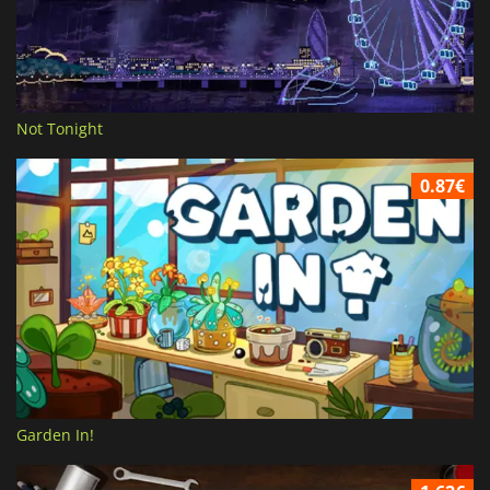
Not Tonight
0.87€
Garden In!