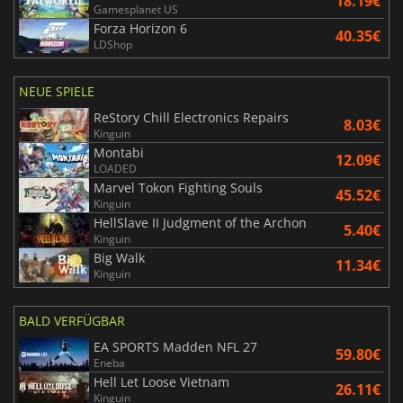
18.19€
Gamesplanet US
Forza Horizon 6
40.35€
LDShop
NEUE SPIELE
ReStory Chill Electronics Repairs
8.03€
Kinguin
Montabi
12.09€
LOADED
Marvel Tokon Fighting Souls
45.52€
Kinguin
HellSlave II Judgment of the Archon
5.40€
Kinguin
Big Walk
11.34€
Kinguin
BALD VERFÜGBAR
EA SPORTS Madden NFL 27
59.80€
Eneba
Hell Let Loose Vietnam
26.11€
Kinguin