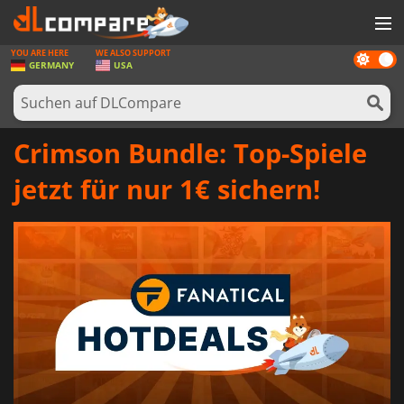
YOU ARE HERE
WE ALSO SUPPORT
Dark
SPIELE
GERMANY
USA
mode
SPIEL KARTEN
SOFTWARE
Crimson Bundle: Top-Spiele
REWARDS
jetzt für nur 1€ sichern!
HARDWARE
NACHRICHTEN
ANMELDEN ODER REGISTRIEREN