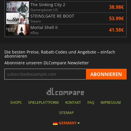
The Sinking City 2
38.98€
Gamesplanet US
STEINS;GATE RE BOOT
53.99€
Steam
Mortal Shell II
41.58€
eBay
Die besten Preise, Rabatt-Codes und Angebote – einfach
abonnieren
Abonniere unseren DLCompare Newsletter
SHOPS
SPIELEPLATTFORM
KONTAKT
FAQ
IMPRESSUM
SITEMAP
GERMANY