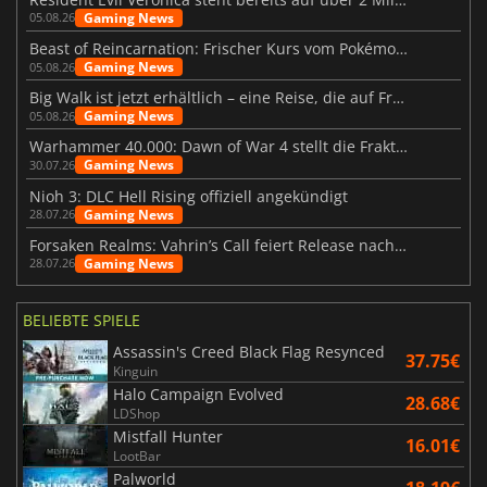
Gaming News
05.08.26
Beast of Reincarnation: Frischer Kurs vom Pokémon-Studio
Gaming News
05.08.26
Big Walk ist jetzt erhältlich – eine Reise, die auf Freundschaft basiert
Gaming News
05.08.26
Warhammer 40.000: Dawn of War 4 stellt die Fraktion der Necrons vor
Gaming News
30.07.26
Nioh 3: DLC Hell Rising offiziell angekündigt
Gaming News
28.07.26
Forsaken Realms: Vahrin’s Call feiert Release nach 10 Jahren
Gaming News
28.07.26
BELIEBTE SPIELE
Assassin's Creed Black Flag Resynced
37.75€
Kinguin
Halo Campaign Evolved
28.68€
LDShop
Mistfall Hunter
16.01€
LootBar
Palworld