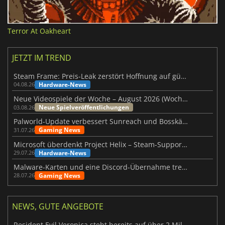
Terror At Oakheart
JETZT IM TREND
Steam Frame: Preis-Leak zerstört Hoffnung auf günstiges VR-Headset
Hardware-News
04.08.26
Neue Videospiele der Woche – August 2026 (Woche 32)
Neue Spielveröffentlichungen
03.08.26
Palworld-Update verbessert Sunreach und Bosskämpfe deutlich
Gaming News
31.07.26
Microsoft überdenkt Project Helix – Steam-Support gefährdet
Hardware-News
29.07.26
Malware-Karten und eine Discord-Übernahme treffen Meccha Chameleon
Gaming News
28.07.26
NEWS, GUTE ANGEBOTE
Resident Evil Veronica steht bereits auf über 2 Millionen Wunschlisten