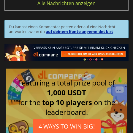
Alle Nachrichten anzeigen
Du kannst einen Kommentar posten oder auf eine Nachricht
antworten, wenn du
auf deinem Konto angemeldet bist
Featuring a total prize pool of
1,000 USDT
for the
top 10 players
on the
leaderboard.
4 WAYS TO WIN BIG!