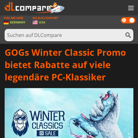
YOU ARE HERE
WE ALSO SUPPORT
Dark
SPIELE
GERMANY
USA
mode
SPIEL KARTEN
SOFTWARE
GOGs Winter Classic Promo
REWARDS
bietet Rabatte auf viele
HARDWARE
legendäre PC-Klassiker
NACHRICHTEN
ANMELDEN ODER REGISTRIEREN