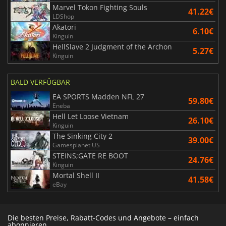
Marvel Tokon Fighting Souls
41.22€
LDShop
Akatori
6.10€
Kinguin
HellSlave 2 Judgment of the Archon
5.27€
Kinguin
BALD VERFÜGBAR
EA SPORTS Madden NFL 27
59.80€
Eneba
Hell Let Loose Vietnam
26.10€
Kinguin
The Sinking City 2
39.00€
Gamesplanet US
STEINS;GATE RE BOOT
24.76€
Kinguin
Mortal Shell II
41.58€
eBay
Die besten Preise, Rabatt-Codes und Angebote – einfach
abonnieren