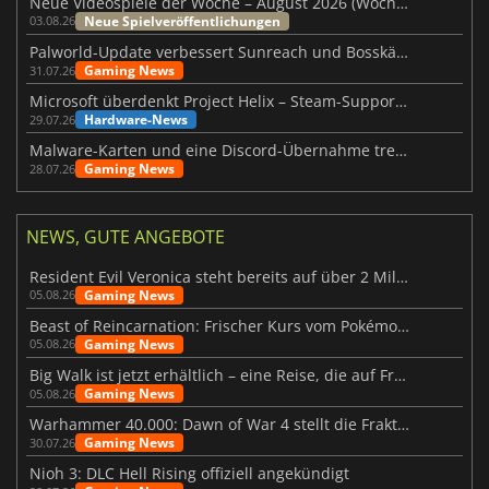
Neue Videospiele der Woche – August 2026 (Woche 32)
Neue Spielveröffentlichungen
03.08.26
Palworld-Update verbessert Sunreach und Bosskämpfe deutlich
Gaming News
31.07.26
Microsoft überdenkt Project Helix – Steam-Support gefährdet
Hardware-News
29.07.26
Malware-Karten und eine Discord-Übernahme treffen Meccha Chameleon
Gaming News
28.07.26
NEWS, GUTE ANGEBOTE
Resident Evil Veronica steht bereits auf über 2 Millionen Wunschlisten
Gaming News
05.08.26
Beast of Reincarnation: Frischer Kurs vom Pokémon-Studio
Gaming News
05.08.26
Big Walk ist jetzt erhältlich – eine Reise, die auf Freundschaft basiert
Gaming News
05.08.26
Warhammer 40.000: Dawn of War 4 stellt die Fraktion der Necrons vor
Gaming News
30.07.26
Nioh 3: DLC Hell Rising offiziell angekündigt