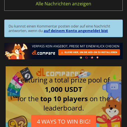
Alle Nachrichten anzeigen
Du kannst einen Kommentar posten oder auf eine Nachricht
antworten, wenn du
auf deinem Konto angemeldet bist
Featuring a total prize pool of
1,000 USDT
for the
top 10 players
on the
leaderboard.
4 WAYS TO WIN BIG!