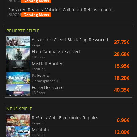
Gaming News
28.07.26
Forsaken Realms: Vahrin’s Call feiert Release nach 10 Jahren
Gaming News
28.07.26
BELIEBTE SPIELE
Assassin's Creed Black Flag Resynced
37.75€
Kinguin
Halo Campaign Evolved
28.68€
LDShop
Mistfall Hunter
15.95€
LootBar
Palworld
18.20€
Gamesplanet US
Forza Horizon 6
40.35€
LDShop
NEUE SPIELE
ReStory Chill Electronics Repairs
6.96€
Kinguin
Montabi
12.09€
LOADED