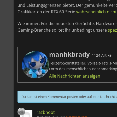
und Leistungsgrenzen bietet. Der gemunkelte Ver
Grafikkarten der RTX 60-Serie
wahrscheinlich nich
Wie immer: Für die neuesten Gerüchte, Hardware-
Gaming-Branche solltet ihr unbedingt unsere
spez
manhkbrady
1124 Artikel
Teilzeit-Schriftsteller, Vollzeit-Tetri
Form des menschlichen Benchmarking
Alle Nachrichten anzeigen
Du kannst einen Kommentar posten oder auf eine Nachricht
razbhoot
16.06.2026, 23:23
auf
dlcompare.com