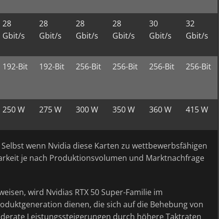
28
28
28
28
30
32
Gbit/s
Gbit/s
Gbit/s
Gbit/s
Gbit/s
Gbit/s
192-Bit
192-Bit
256-Bit
256-Bit
256-Bit
256-Bit
250 W
275 W
300 W
350 W
360 W
415 W
. Selbst wenn Nvidia diese Karten zu wettbewerbsfähigen
barkeit je nach Produktionsvolumen und Marktnachfrage
rweisen, wird Nvidias RTX 50 Super-Familie im
Produktgeneration dienen, die sich auf die Behebung von
derate Leistungssteigerungen durch höhere Taktraten