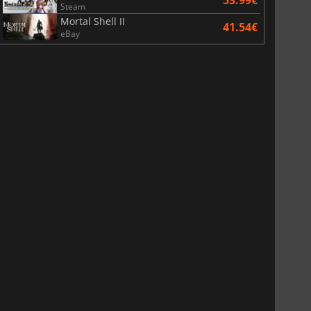
Steam
Mortal Shell II
41.54€
eBay