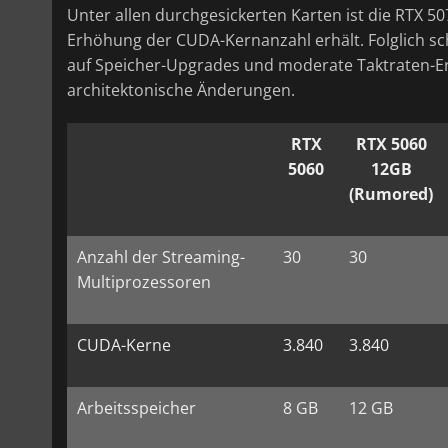
Unter allen durchgesickerten Karten ist die RTX 50
Erhöhung der CUDA-Kernanzahl erhält. Folglich sche
auf Speicher-Upgrades und moderate Taktraten-Er
architektonische Änderungen.
RTX
RTX 5060
5060
12GB
(Rumored)
Anzahl der Streaming-
30
30
Multiprozessoren
CUDA-Kerne
3.840
3.840
Arbeitsspeicher
8 GB
12 GB