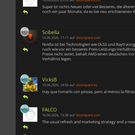
Super ist nichts Neues oder viel Besseres, die ält
noch ein paar Monate, da es bei neu erschienenen K
Scibella
16.06.2026, 17:17
auf
dlcompare.com
Nvidia ist bei Technologien wie DLSS und Raytracin
nach wie vor ein besseres Preis-Leistungs-Verhältni
Preise nicht senkt, behält AMD einen deutlichen Vort
Verhältnis legen.
VicksB
16.06.2026, 14:56
auf
dlcompare.es
Hay que tomarlo con pinzas, pero al menos la filtr
FALCO
16.06.2026, 13:38
auf
dlcompare.com
The usual refresh and marketing strategy and a ne