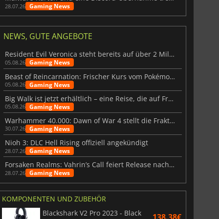
Gaming News
28.07.26
NEWS, GUTE ANGEBOTE
Resident Evil Veronica steht bereits auf über 2 Millionen Wunschlisten
Gaming News
05.08.26
Beast of Reincarnation: Frischer Kurs vom Pokémon-Studio
Gaming News
05.08.26
Big Walk ist jetzt erhältlich – eine Reise, die auf Freundschaft basiert
Gaming News
05.08.26
Warhammer 40.000: Dawn of War 4 stellt die Fraktion der Necrons vor
Gaming News
30.07.26
Nioh 3: DLC Hell Rising offiziell angekündigt
Gaming News
28.07.26
Forsaken Realms: Vahrin’s Call feiert Release nach 10 Jahren
Gaming News
28.07.26
KOMPONENTEN UND ZUBEHÖR
Blackshark V2 Pro 2023 - Black
138.38€