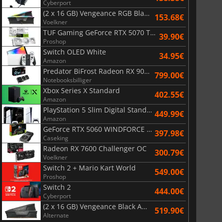
Cyberport
(2 x 16 GB) Vengeance RGB Black AMD Expo 6000 MHz - CAS 30
153.68€
Voelkner
TUF Gaming GeForce RTX 5070 Ti OC White Edition 16GB
39.90€
Proshop
Switch OLED White
34.95€
Amazon
Predator BiFrost Radeon RX 9070 XT OC 16 Go
799.00€
Notebooksbilliger
Xbox Series X Standard
402.55€
Amazon
PlayStation 5 Slim Digital Standard
449.99€
Amazon
GeForce RTX 5060 WINDFORCE OC 8G
397.98€
Caseking
Radeon RX 7600 Challenger OC
300.79€
Voelkner
Switch 2 + Mario Kart World
549.00€
Proshop
Switch 2
444.00€
Cyberport
(2 x 16 GB) Vengeance Black AMD Expo 6000 MHz - CAS 30
519.90€
Alternate