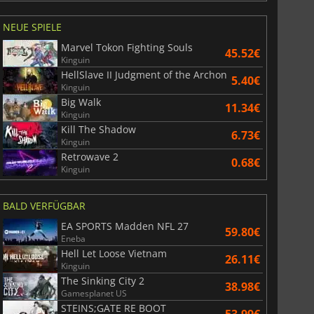
NEUE SPIELE
Marvel Tokon Fighting Souls
45.52€
Kinguin
HellSlave II Judgment of the Archon
5.40€
Kinguin
Big Walk
11.34€
Kinguin
Kill The Shadow
6.73€
Kinguin
Retrowave 2
0.68€
Kinguin
BALD VERFÜGBAR
EA SPORTS Madden NFL 27
59.80€
Eneba
Hell Let Loose Vietnam
26.11€
Kinguin
The Sinking City 2
38.98€
Gamesplanet US
STEINS;GATE RE BOOT
53.99€