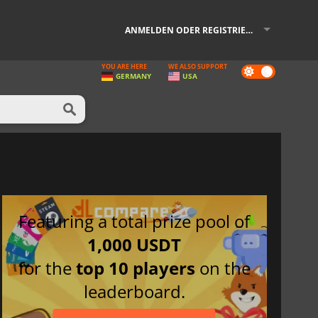
ANMELDEN ODER REGISTRIEREN
YOU ARE HERE
WE ALSO SUPPORT
Dark
GERMANY
USA
mode
Featuring a total prize pool of
1,000 USDT
for the
top 10 players
on the
leaderboard.