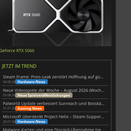
GeForce RTX 5060
JETZT IM TREND
Steam Frame: Preis-Leak zerstört Hoffnung auf günstiges VR-Headset
Hardware-News
04.08.26
Neue Videospiele der Woche – August 2026 (Woche 32)
Neue Spielveröffentlichungen
03.08.26
Palworld-Update verbessert Sunreach und Bosskämpfe deutlich
Gaming News
31.07.26
Microsoft überdenkt Project Helix – Steam-Support gefährdet
Hardware-News
29.07.26
Malware-Karten und eine Discord-Übernahme treffen Meccha Chameleon