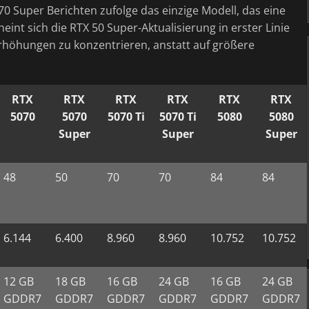
70 Super Berichten zufolge das einzige Modell, das eine
int sich die RTX 50 Super-Aktualisierung in erster Linie
höhungen zu konzentrieren, anstatt auf größere
RTX
RTX
RTX
RTX
RTX
RTX
5070
5070
5070 Ti
5070 Ti
5080
5080
Super
Super
Super
48
50
70
70
84
84
6.144
6.400
8.960
8.960
10.752
10.752
12 GB
18 GB
16 GB
24 GB
16 GB
24 GB
GDDR7
GDDR7
GDDR7
GDDR7
GDDR7
GDDR7