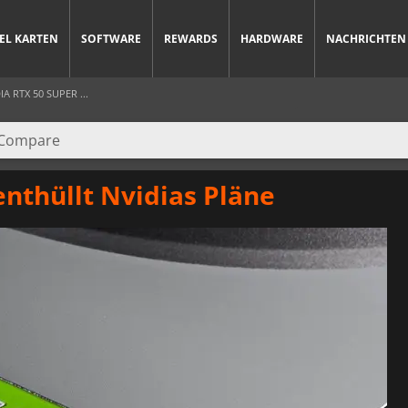
IEL KARTEN
SOFTWARE
REWARDS
HARDWARE
NACHRICHTEN
 RTX 50 SUPER ...
nthüllt Nvidias Pläne