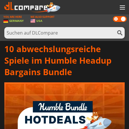
YOU ARE HERE
WE ALSO SUPPORT
Dark
SPIELE
GERMANY
USA
mode
SPIEL KARTEN
SOFTWARE
10 abwechslungsreiche
REWARDS
Spiele im Humble Headup
HARDWARE
Bargains Bundle
NACHRICHTEN
ANMELDEN ODER REGISTRIEREN