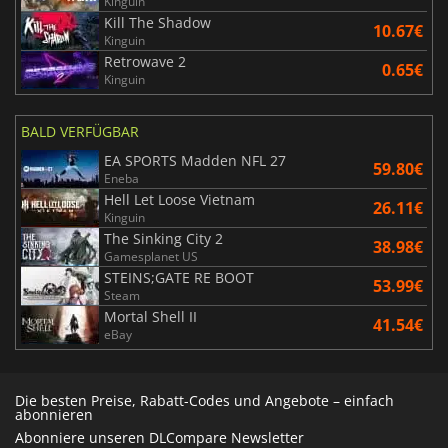
Kinguin
Kill The Shadow
10.67€
Kinguin
Retrowave 2
0.65€
Kinguin
BALD VERFÜGBAR
EA SPORTS Madden NFL 27
59.80€
Eneba
Hell Let Loose Vietnam
26.11€
Kinguin
The Sinking City 2
38.98€
Gamesplanet US
STEINS;GATE RE BOOT
53.99€
Steam
Mortal Shell II
41.54€
eBay
Die besten Preise, Rabatt-Codes und Angebote – einfach
abonnieren
Abonniere unseren DLCompare Newsletter