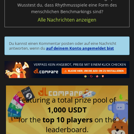
Wusstest du, dass Rhythmusspiele eine Form des
menschlichen Benchmarkings sind?
Alle Nachrichten anzeigen
Du kannst einen Kommentar posten oder auf eine Nachricht
antworten, wenn du
auf deinem Konto angemeldet bist
Featuring a total prize pool of
1,000 USDT
for the
top 10 players
on the
leaderboard.