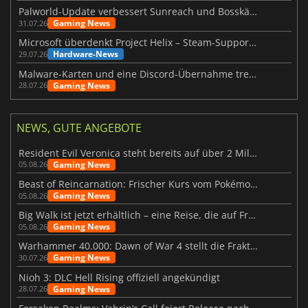
Palworld-Update verbessert Sunreach und Bosskämpfe deutlich
Gaming News
31.07.26
Microsoft überdenkt Project Helix – Steam-Support gefährdet
Hardware-News
29.07.26
Malware-Karten und eine Discord-Übernahme treffen Meccha Chameleon
Gaming News
28.07.26
NEWS, GUTE ANGEBOTE
Resident Evil Veronica steht bereits auf über 2 Millionen Wunschlisten
Gaming News
05.08.26
Beast of Reincarnation: Frischer Kurs vom Pokémon-Studio
Gaming News
05.08.26
Big Walk ist jetzt erhältlich – eine Reise, die auf Freundschaft basiert
Gaming News
05.08.26
Warhammer 40.000: Dawn of War 4 stellt die Fraktion der Necrons vor
Gaming News
30.07.26
Nioh 3: DLC Hell Rising offiziell angekündigt
Gaming News
28.07.26