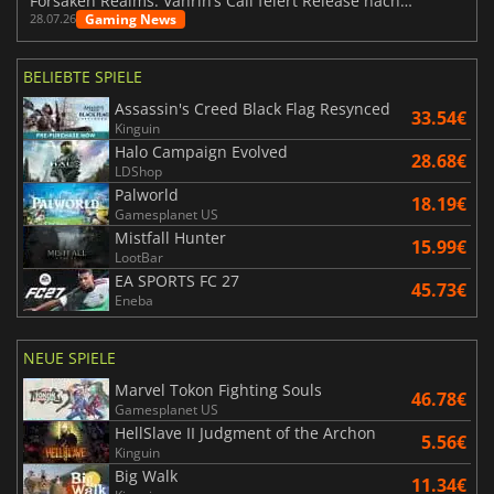
Forsaken Realms: Vahrin’s Call feiert Release nach 10 Jahren
Gaming News
28.07.26
BELIEBTE SPIELE
Assassin's Creed Black Flag Resynced
33.54€
Kinguin
Halo Campaign Evolved
28.68€
LDShop
Palworld
18.19€
Gamesplanet US
Mistfall Hunter
15.99€
LootBar
EA SPORTS FC 27
45.73€
Eneba
NEUE SPIELE
Marvel Tokon Fighting Souls
46.78€
Gamesplanet US
HellSlave II Judgment of the Archon
5.56€
Kinguin
Big Walk
11.34€