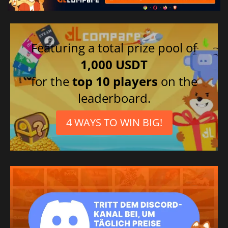
Featuring a total prize pool of
1,000 USDT
for the
top 10 players
on the
leaderboard.
4 WAYS TO WIN BIG!