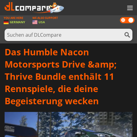
YOU ARE HERE
WE ALSO SUPPORT
Dark
SPIELE
GERMANY
USA
mode
SPIEL KARTEN
SOFTWARE
Das Humble Nacon
REWARDS
Motorsports Drive &amp;
HARDWARE
Thrive Bundle enthält 11
NACHRICHTEN
Rennspiele, die deine
ANMELDEN ODER REGISTRIEREN
Begeisterung wecken