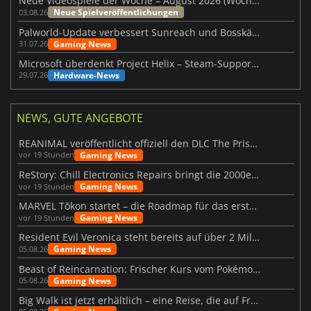
Neue Videospiele der Woche – August 2026 (Woche 32)
Neue Spielveröffentlichungen
03.08.26
Palworld-Update verbessert Sunreach und Bosskämpfe deutlich
Gaming News
31.07.26
Microsoft überdenkt Project Helix – Steam-Support gefährdet
Hardware-News
29.07.26
NEWS, GUTE ANGEBOTE
REANIMAL veröffentlicht offiziell den DLC The Prisoner
Gaming News
vor 19 Stunden
ReStory: Chill Electronics Repairs bringt die 2000er zurück
Gaming News
vor 19 Stunden
MARVEL Tōkon startet – die Roadmap für das erste Jahr wurde vorgestellt
Gaming News
vor 19 Stunden
Resident Evil Veronica steht bereits auf über 2 Millionen Wunschlisten
Gaming News
05.08.26
Beast of Reincarnation: Frischer Kurs vom Pokémon-Studio
Gaming News
05.08.26
Big Walk ist jetzt erhältlich – eine Reise, die auf Freundschaft basiert