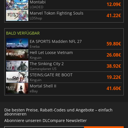
Montabi
12.09€
LOADED
Marvel Tokon Fighting Souls
41.22€
LDShop
BALD VERFÜGBAR
EA SPORTS Madden NFL 27
59.80€
Eneba
Hell Let Loose Vietnam
26.08€
Kinguin
The Sinking City 2
38.92€
Gamesplanet US
STEINS;GATE RE BOOT
19.22€
Kinguin
Mortal Shell II
41.60€
eBay
Die besten Preise, Rabatt-Codes und Angebote – einfach
abonnieren
Abonniere unseren DLCompare Newsletter