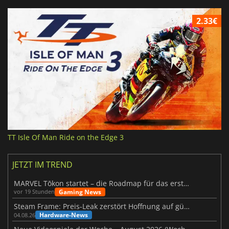
2.33€
TT Isle Of Man Ride on the Edge 3
JETZT IM TREND
MARVEL Tōkon startet – die Roadmap für das erste Jahr wurde vorgestellt
Gaming News
vor 19 Stunden
Steam Frame: Preis-Leak zerstört Hoffnung auf günstiges VR-Headset
Hardware-News
04.08.26