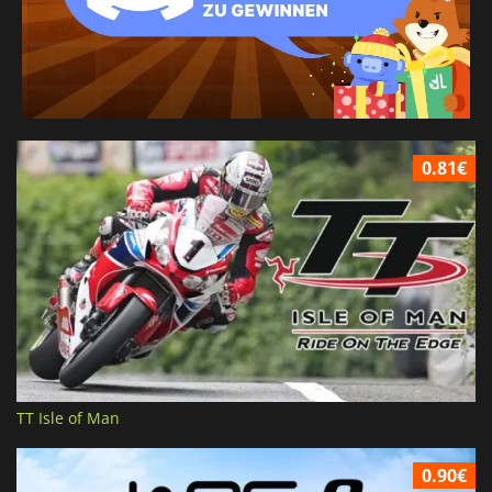
0.81€
TT Isle of Man
0.90€