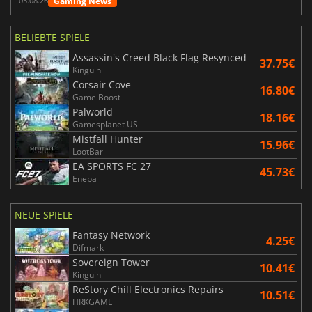
Gaming News
05.08.26
BELIEBTE SPIELE
Assassin's Creed Black Flag Resynced
37.75€
Kinguin
Corsair Cove
16.80€
Game Boost
Palworld
18.16€
Gamesplanet US
Mistfall Hunter
15.96€
LootBar
EA SPORTS FC 27
45.73€
Eneba
NEUE SPIELE
Fantasy Network
4.25€
Difmark
Sovereign Tower
10.41€
Kinguin
ReStory Chill Electronics Repairs
10.51€
HRKGAME