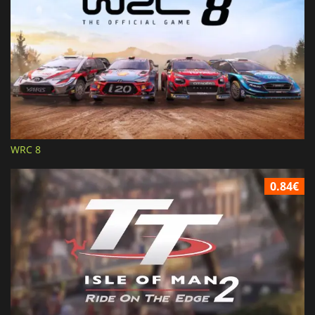
WRC 8
0.84€