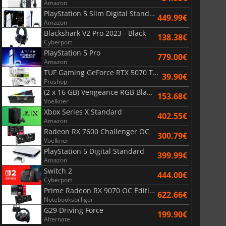
Amazon
PlayStation 5 Slim Digital Standard
449.99€
Amazon
Blackshark V2 Pro 2023 - Black
138.38€
Cyberport
PlayStation 5 Pro
779.00€
Amazon
TUF Gaming GeForce RTX 5070 Ti OC White Edition 16GB
39.90€
Proshop
(2 x 16 GB) Vengeance RGB Black AMD Expo 6000 MHz - CAS 30
153.68€
Voelkner
Xbox Series X Standard
402.55€
Amazon
Radeon RX 7600 Challenger OC
300.79€
Voelkner
PlayStation 5 Digital Standard
399.99€
Amazon
Switch 2
444.00€
Cyberport
Prime Radeon RX 9070 OC Edition 16GB
622.66€
Notebooksbilliger
G29 Driving Force
199.90€
Alternate