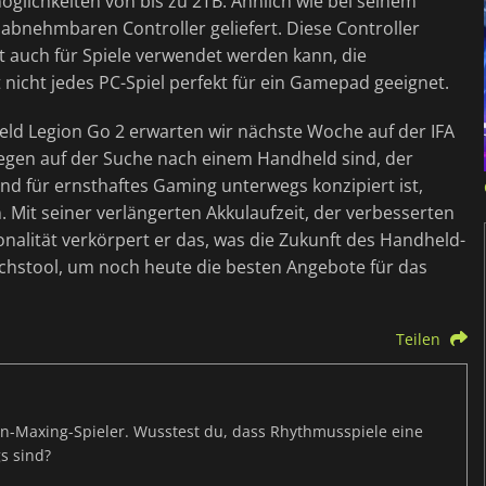
lichkeiten von bis zu 2TB. Ähnlich wie bei seinem
bnehmbaren Controller geliefert. Diese Controller
 auch für Spiele verwendet werden kann, die
 nicht jedes PC-Spiel perfekt für ein Gamepad geeignet.
d Legion Go 2 erwarten wir nächste Woche auf der IFA
egen auf der Suche nach einem Handheld sind, der
und für ernsthaftes Gaming unterwegs konzipiert ist,
 Mit seiner verlängerten Akkulaufzeit, der verbesserten
alität verkörpert er das, was die Zukunft des Handheld-
ichstool, um noch heute die besten Angebote für das
Teilen
s-Min-Maxing-Spieler. Wusstest du, dass Rhythmusspiele eine
s sind?