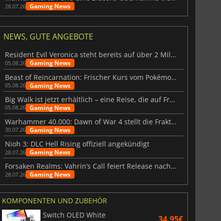
Gaming News
28.07.26
NEWS, GUTE ANGEBOTE
Resident Evil Veronica steht bereits auf über 2 Millionen Wunschlisten
Gaming News
05.08.26
Beast of Reincarnation: Frischer Kurs vom Pokémon-Studio
Gaming News
05.08.26
Big Walk ist jetzt erhältlich – eine Reise, die auf Freundschaft basiert
Gaming News
05.08.26
Warhammer 40.000: Dawn of War 4 stellt die Fraktion der Necrons vor
Gaming News
30.07.26
Nioh 3: DLC Hell Rising offiziell angekündigt
Gaming News
28.07.26
Forsaken Realms: Vahrin’s Call feiert Release nach 10 Jahren
Gaming News
28.07.26
KOMPONENTEN UND ZUBEHÖR
Switch OLED White
34.95€