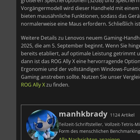
größeren Speicheroptionen (32GB) und Speichermög
Vorgängermodell wird dieser Handheld mit einem a
bieten mausähnliche Funktionen, sodass das Gerät
normalerweise eine Maus erfordern. Schließlich ist
Weitere Details zu Lenovos neuem Gaming-Handhel
2025, die am 5. September beginnt. Wenn Sie hing
bereits etabliert, auf optimale Leistung getrimmt 
dann ist das ROG Ally X eine hervorragende Option.
Ergonomie und der vollständigen Windows-Funktion
Gaming anstreben sollte. Nutzen Sie unser Vergle
ROG Ally X
zu finden.
manhkbrady
1124 Artikel
Teilzeit-Schriftsteller, Vollzeit-Tetri
Form des menschlichen Benchmarking
Alle Nachrichten anzeigen