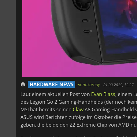
HARDWARE-NEWS
manhkbrady
-
01.09.2025, 13:37
Laut einem aktuellen Post von
Evan Blass
, einem L
des Legion Go 2 Gaming-Handhelds (der noch kein
MSI hat bereits seinen
Claw
A8 Gaming-Handheld vo
ASUS wird Berichten zufolge im Oktober die Preis
geben, die beide den Z2 Extreme Chip von AMD nu