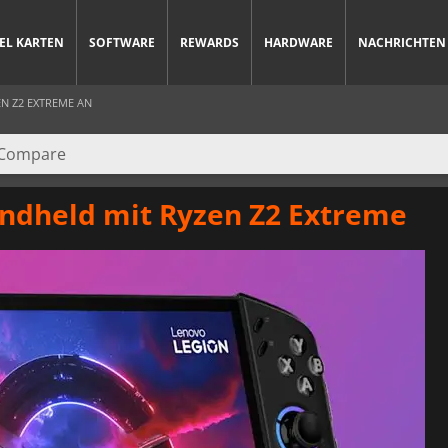
IEL KARTEN
SOFTWARE
REWARDS
HARDWARE
NACHRICHTEN
N Z2 EXTREME AN
andheld mit Ryzen Z2 Extreme