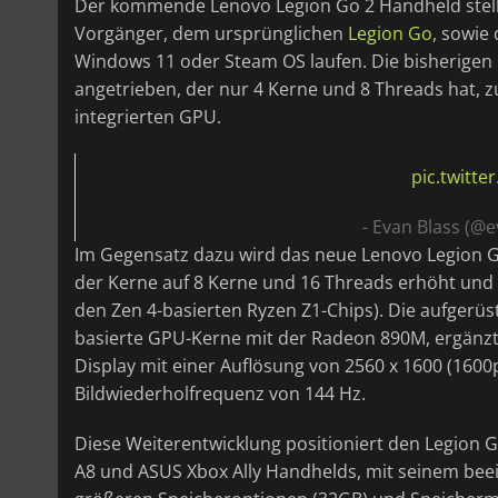
Der kommende Lenovo Legion Go 2 Handheld stellt
Vorgänger, dem ursprünglichen
Legion Go
, sowie
Windows 11 oder Steam OS laufen. Die bisherig
angetrieben, der nur 4 Kerne und 8 Threads hat,
integrierten GPU.
pic.twitt
- Evan Blass (@e
Im Gegensatz dazu wird das neue Lenovo Legion G
der Kerne auf 8 Kerne und 16 Threads erhöht und 
den Zen 4-basierten Ryzen Z1-Chips). Die aufgerü
basierte GPU-Kerne mit der Radeon 890M, ergänzt
Display mit einer Auflösung von 2560 x 1600 (1600
Bildwiederholfrequenz von 144 Hz.
Diese Weiterentwicklung positioniert den Legion 
A8 und ASUS Xbox Ally Handhelds, mit seinem bee