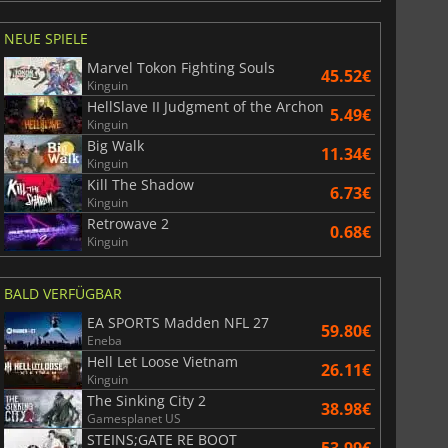
NEUE SPIELE
Marvel Tokon Fighting Souls
45.52€
Kinguin
HellSlave II Judgment of the Archon
5.49€
Kinguin
Big Walk
11.34€
Kinguin
Kill The Shadow
6.73€
Kinguin
Retrowave 2
0.68€
Kinguin
BALD VERFÜGBAR
EA SPORTS Madden NFL 27
59.80€
Eneba
Hell Let Loose Vietnam
26.11€
Kinguin
The Sinking City 2
38.98€
Gamesplanet US
STEINS;GATE RE BOOT
53.99€