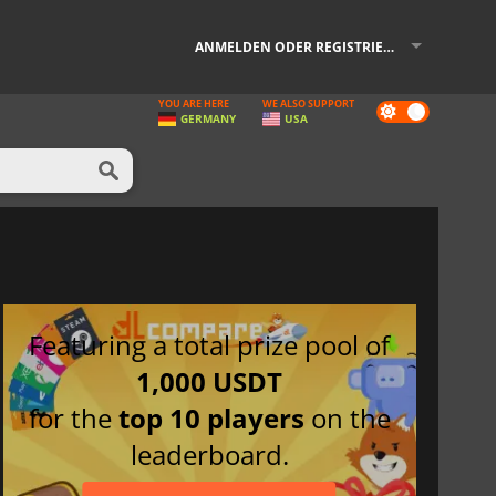
ANMELDEN ODER REGISTRIEREN
YOU ARE HERE
WE ALSO SUPPORT
Dark
GERMANY
USA
mode
Featuring a total prize pool of
1,000 USDT
for the
top 10 players
on the
leaderboard.