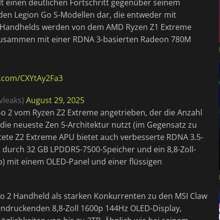
 einen deutlichen Fortschritt gegenüber seinem
 den Legion Go S-Modellen dar, die entweder mit
en Handhelds werden von dem AMD Ryzen Z1 Extreme
 zusammen mit einer RDNA 3-basierten Radeon 780M
er.com/CXYtAy2Fa3
vleaks)
August 29, 2025
o 2 vom Ryzen Z2 Extreme angetrieben, der die Anzahl
die neueste Zen 5-Architektur nutzt (im Gegensatz zu
stete Z2 Extreme APU bietet auch verbesserte RDNA 3.5-
 durch 32 GB LPDDR5-7500-Speicher und ein 8,8-Zoll-
p) mit einem OLED-Panel und einer flüssigen
Go 2 Handheld als starken Konkurrenten zu den MSI Claw
indruckenden 8,8-Zoll 1600p 144Hz OLED-Display,