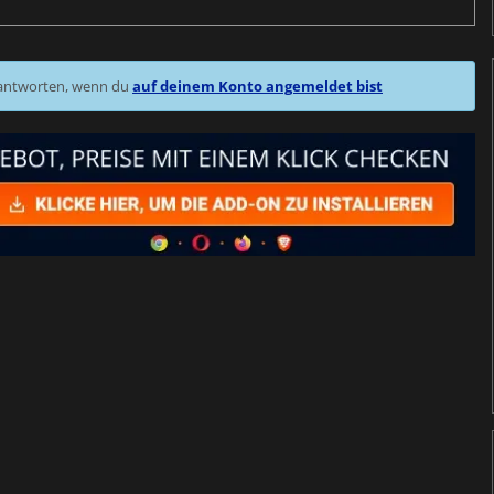
 antworten, wenn du
auf deinem Konto angemeldet bist