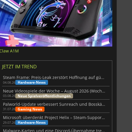
Claw A1M
JETZT IM TREND
Steam Frame: Preis-Leak zerstört Hoffnung auf günstiges VR-Headset
Hardware-News
04.08.26
Neue Videospiele der Woche – August 2026 (Woche 32)
Neue Spielveröffentlichungen
03.08.26
Palworld-Update verbessert Sunreach und Bosskämpfe deutlich
Gaming News
31.07.26
Microsoft überdenkt Project Helix – Steam-Support gefährdet
Hardware-News
29.07.26
Malware-Karten und eine Discord-Übernahme treffen Meccha Chameleon