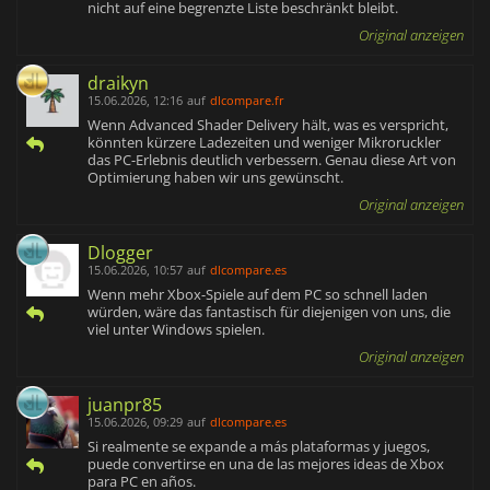
nicht auf eine begrenzte Liste beschränkt bleibt.
Original anzeigen
draikyn
15.06.2026, 12:16
auf
dlcompare.fr
Wenn Advanced Shader Delivery hält, was es verspricht,
könnten kürzere Ladezeiten und weniger Mikroruckler
das PC-Erlebnis deutlich verbessern. Genau diese Art von
Optimierung haben wir uns gewünscht.
Original anzeigen
Dlogger
15.06.2026, 10:57
auf
dlcompare.es
Wenn mehr Xbox-Spiele auf dem PC so schnell laden
würden, wäre das fantastisch für diejenigen von uns, die
viel unter Windows spielen.
Original anzeigen
juanpr85
15.06.2026, 09:29
auf
dlcompare.es
Si realmente se expande a más plataformas y juegos,
puede convertirse en una de las mejores ideas de Xbox
para PC en años.