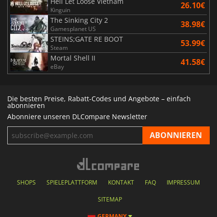
Hell Let Loose Vietnam
26.10€
Kinguin
The Sinking City 2
38.98€
Gamesplanet US
STEINS;GATE RE BOOT
53.99€
Steam
Mortal Shell II
41.58€
eBay
Die besten Preise, Rabatt-Codes und Angebote – einfach
abonnieren
Abonniere unseren DLCompare Newsletter
SHOPS
SPIELEPLATTFORM
KONTAKT
FAQ
IMPRESSUM
SITEMAP
GERMANY