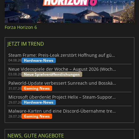
Forza Horizon 6
JETZT IM TREND
Steam Frame: Preis-Leak zerstört Hoffnung auf günstiges VR-Headset
Hardware-News
04.08.26
Neue Videospiele der Woche – August 2026 (Woche 32)
Neue Spielveröffentlichungen
03.08.26
Palworld-Update verbessert Sunreach und Bosskämpfe deutlich
Gaming News
31.07.26
Microsoft überdenkt Project Helix – Steam-Support gefährdet
Hardware-News
29.07.26
Malware-Karten und eine Discord-Übernahme treffen Meccha Chameleon
Gaming News
28.07.26
NEWS, GUTE ANGEBOTE