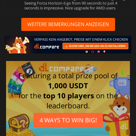
Seeing Forza Horizon 6 go from 90 seconds to just 4
seconds is impressive. Nice upgrade for AMD users.
WEITERE BEMERKUNGEN ANZEIGEN
Featuring a total prize pool of
1,000 USDT
for the
top 10 players
on the
leaderboard.
4 WAYS TO WIN BIG!