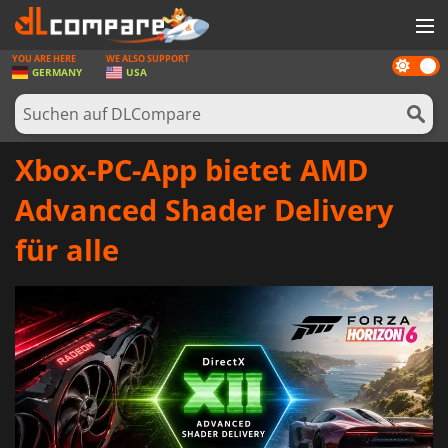
YOU ARE HERE
WE ALSO SUPPORT
Dark
SPIELE
GERMANY
USA
mode
SPIEL KARTEN
SOFTWARE
Xbox-PC-App bietet AMD
REWARDS
Advanced Shader Delivery
HARDWARE
für alle
NACHRICHTEN
ANMELDEN ODER REGISTRIEREN