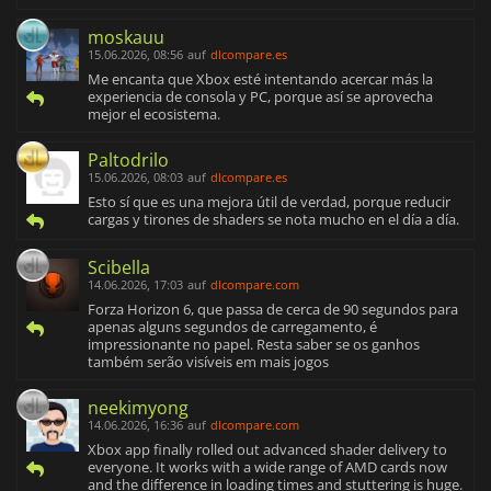
moskauu
15.06.2026, 08:56
auf
dlcompare.es
Me encanta que Xbox esté intentando acercar más la
experiencia de consola y PC, porque así se aprovecha
mejor el ecosistema.
Paltodrilo
15.06.2026, 08:03
auf
dlcompare.es
Esto sí que es una mejora útil de verdad, porque reducir
cargas y tirones de shaders se nota mucho en el día a día.
Scibella
14.06.2026, 17:03
auf
dlcompare.com
Forza Horizon 6, que passa de cerca de 90 segundos para
apenas alguns segundos de carregamento, é
impressionante no papel. Resta saber se os ganhos
também serão visíveis em mais jogos
neekimyong
14.06.2026, 16:36
auf
dlcompare.com
Xbox app finally rolled out advanced shader delivery to
everyone. It works with a wide range of AMD cards now
and the difference in loading times and stuttering is huge.