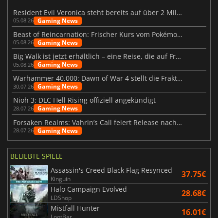
Resident Evil Veronica steht bereits auf über 2 Millionen Wunschlisten
Gaming News
05.08.26
Beast of Reincarnation: Frischer Kurs vom Pokémon-Studio
Gaming News
05.08.26
Big Walk ist jetzt erhältlich – eine Reise, die auf Freundschaft basiert
Gaming News
05.08.26
Warhammer 40.000: Dawn of War 4 stellt die Fraktion der Necrons vor
Gaming News
30.07.26
Nioh 3: DLC Hell Rising offiziell angekündigt
Gaming News
28.07.26
Forsaken Realms: Vahrin’s Call feiert Release nach 10 Jahren
Gaming News
28.07.26
BELIEBTE SPIELE
Assassin's Creed Black Flag Resynced
37.75€
Kinguin
Halo Campaign Evolved
28.68€
LDShop
Mistfall Hunter
16.01€
LootBar