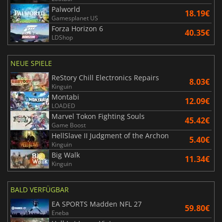
Palworld
18.19€
Gamesplanet US
Forza Horizon 6
40.35€
LDShop
NEUE SPIELE
ReStory Chill Electronics Repairs
8.03€
Kinguin
Montabi
12.09€
LOADED
Marvel Tokon Fighting Souls
45.42€
Game Boost
HellSlave II Judgment of the Archon
5.40€
Kinguin
Big Walk
11.34€
Kinguin
BALD VERFÜGBAR
EA SPORTS Madden NFL 27
59.80€
Eneba