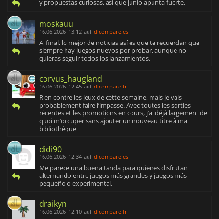
y propuestas curiosas, así que junio apunta fuerte.
moskauu
16.06.2026, 13:12
auf
dlcompare.es
Al final, lo mejor de noticias así es que te recuerdan que
siempre hay juegos nuevos por probar, aunque no
quieras seguir todos los lanzamientos.
corvus_haugland
16.06.2026, 12:45
auf
dlcompare.fr
Rien contre les jeux de cette semaine, mais je vais
probablement faire l’impasse. Avec toutes les sorties
récentes et les promotions en cours, j’ai déjà largement de
quoi m’occuper sans ajouter un nouveau titre à ma
bibliothèque
didi90
16.06.2026, 12:34
auf
dlcompare.es
Me parece una buena tanda para quienes disfrutan
alternando entre juegos más grandes y juegos más
pequeño o experimental.
draikyn
16.06.2026, 12:10
auf
dlcompare.fr