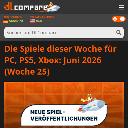
YOU ARE HERE
WE ALSO SUPPORT
Dark
SPIELE
GERMANY
USA
mode
SPIEL KARTEN
SOFTWARE
Die Spiele dieser Woche für
REWARDS
PC, PS5, Xbox: Juni 2026
HARDWARE
(Woche 25)
NACHRICHTEN
ANMELDEN ODER REGISTRIEREN