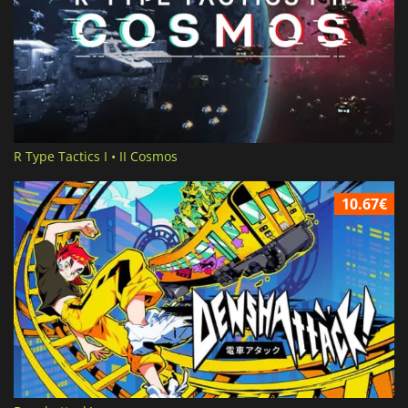
R Type Tactics I • II Cosmos
10.67€