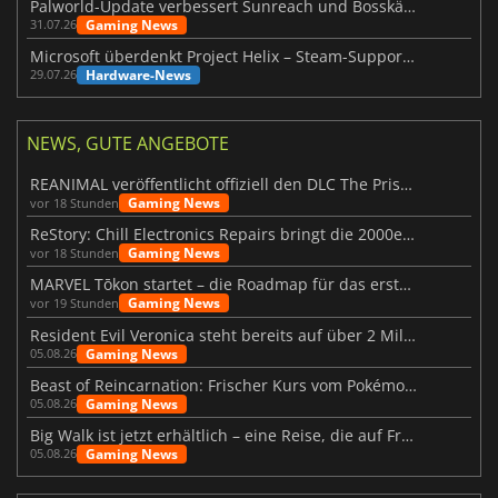
Palworld-Update verbessert Sunreach und Bosskämpfe deutlich
Gaming News
31.07.26
Microsoft überdenkt Project Helix – Steam-Support gefährdet
Hardware-News
29.07.26
NEWS, GUTE ANGEBOTE
REANIMAL veröffentlicht offiziell den DLC The Prisoner
Gaming News
vor 18 Stunden
ReStory: Chill Electronics Repairs bringt die 2000er zurück
Gaming News
vor 18 Stunden
MARVEL Tōkon startet – die Roadmap für das erste Jahr wurde vorgestellt
Gaming News
vor 19 Stunden
Resident Evil Veronica steht bereits auf über 2 Millionen Wunschlisten
Gaming News
05.08.26
Beast of Reincarnation: Frischer Kurs vom Pokémon-Studio
Gaming News
05.08.26
Big Walk ist jetzt erhältlich – eine Reise, die auf Freundschaft basiert
Gaming News
05.08.26