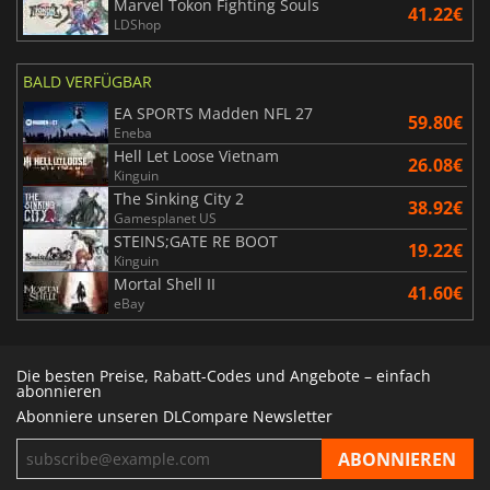
Marvel Tokon Fighting Souls
41.22€
LDShop
BALD VERFÜGBAR
EA SPORTS Madden NFL 27
59.80€
Eneba
Hell Let Loose Vietnam
26.08€
Kinguin
The Sinking City 2
38.92€
Gamesplanet US
STEINS;GATE RE BOOT
19.22€
Kinguin
Mortal Shell II
41.60€
eBay
Die besten Preise, Rabatt-Codes und Angebote – einfach
abonnieren
Abonniere unseren DLCompare Newsletter