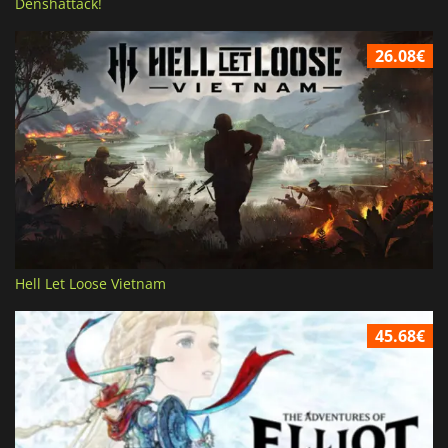
Denshattack!
26.08€
Hell Let Loose Vietnam
45.68€