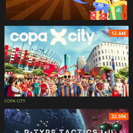
12.44€
COPA CITY
32.59€