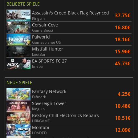
BELIEBTE SPIELE
Assassin's Creed Black Flag Resynced
37.75€
Kinguin
Corsair Cove
16.80€
Game Boost
Palworld
18.16€
Gamesplanet US
Mistfall Hunter
15.96€
LootBar
EA SPORTS FC 27
45.73€
Eneba
NEUE SPIELE
Fantasy Network
4.25€
Difmark
Sovereign Tower
10.48€
Kinguin
ReStory Chill Electronics Repairs
10.51€
HRKGAME
Montabi
12.09€
LOADED