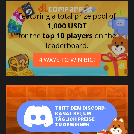
Featuring a total prize pool of
1,000 USDT
for the
top 10 players
on the
leaderboard.
4 WAYS TO WIN BIG!