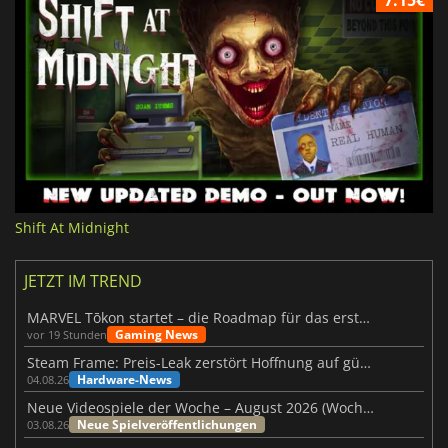
7.15€
Shift At Midnight
JETZT IM TREND
MARVEL Tōkon startet – die Roadmap für das erste Jahr wurde vorgestellt
Gaming News
vor 19 Stunden
Steam Frame: Preis-Leak zerstört Hoffnung auf günstiges VR-Headset
Hardware-News
04.08.26
Neue Videospiele der Woche – August 2026 (Woche 32)
Neue Spielveröffentlichungen
03.08.26