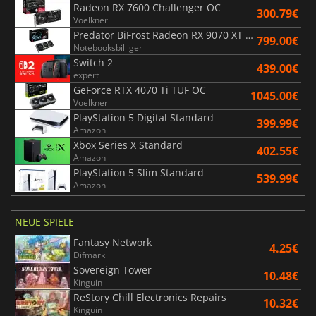
Radeon RX 7600 Challenger OC
300.79€
Voelkner
Predator BiFrost Radeon RX 9070 XT OC 16 Go
799.00€
Notebooksbilliger
Switch 2
439.00€
expert
GeForce RTX 4070 Ti TUF OC
1045.00€
Voelkner
PlayStation 5 Digital Standard
399.99€
Amazon
Xbox Series X Standard
402.55€
Amazon
PlayStation 5 Slim Standard
539.99€
Amazon
NEUE SPIELE
Fantasy Network
4.25€
Difmark
Sovereign Tower
10.48€
Kinguin
ReStory Chill Electronics Repairs
10.32€
Kinguin