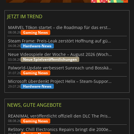
JETZT IM TREND
MARVEL Tōkon startet – die Roadmap für das erste Jahr wurde vorgestellt
Gaming News
08.08.26
Steam Frame: Preis-Leak zerstört Hoffnung auf günstiges VR-Headset
Hardware-News
04.08.26
Neue Videospiele der Woche – August 2026 (Woche 32)
Neue Spielveröffentlichungen
03.08.26
Palworld-Update verbessert Sunreach und Bosskämpfe deutlich
Gaming News
31.07.26
Microsoft überdenkt Project Helix – Steam-Support gefährdet
Hardware-News
29.07.26
NEWS, GUTE ANGEBOTE
REANIMAL veröffentlicht offiziell den DLC The Prisoner
Gaming News
08.08.26
ReStory: Chill Electronics Repairs bringt die 2000er zurück