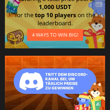
1,000 USDT
for the
top 10 players
on the
leaderboard.
4 WAYS TO WIN BIG!