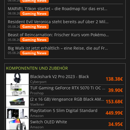
Gaming News
08.08.26
MARVEL Tōkon startet – die Roadmap für das erste Jahr wurde vorgestellt
Gaming News
08.08.26
Resident Evil Veronica steht bereits auf über 2 Millionen Wunschlisten
Gaming News
05.08.26
Beast of Reincarnation: Frischer Kurs vom Pokémon-Studio
Gaming News
05.08.26
Big Walk ist jetzt erhältlich – eine Reise, die auf Freundschaft basiert
Gaming News
05.08.26
KOMPONENTEN UND ZUBEHÖR
Blackshark V2 Pro 2023 - Black
138.38€
Cyberport
TUF Gaming GeForce RTX 5070 Ti OC White Edition 16GB
39.90€
Proshop
(2 x 16 GB) Vengeance RGB Black AMD Expo 6000 MHz - CAS 30
153.68€
Voelkner
PlayStation 5 Slim Digital Standard
449.99€
Amazon
Switch OLED White
34.95€
Amazon