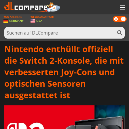
YOU ARE HERE
WE ALSO SUPPORT
Dark
SPIELE
GERMANY
USA
mode
SPIEL KARTEN
SOFTWARE
Nintendo enthüllt offiziell
REWARDS
die Switch 2-Konsole, die mit
HARDWARE
verbesserten Joy-Cons und
NACHRICHTEN
optischen Sensoren
ANMELDEN ODER REGISTRIEREN
ausgestattet ist