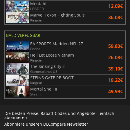
Montabi
12.09€
LOADED
Marvel Tokon Fighting Souls
36.08€
Kinguin
BALD VERFÜGBAR
EA SPORTS Madden NFL 27
59.80€
Eneba
Hell Let Loose Vietnam
26.08€
Kinguin
The Sinking City 2
39.10€
Gamesplanet US
STEINS;GATE RE BOOT
19.22€
Kinguin
Mortal Shell II
49.99€
Steam
Die besten Preise, Rabatt-Codes und Angebote – einfach
abonnieren
Abonniere unseren DLCompare Newsletter