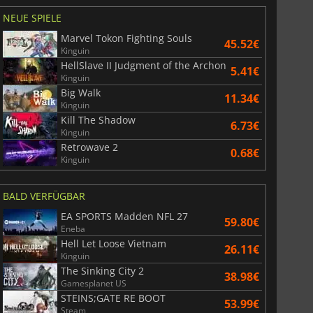
NEUE SPIELE
Marvel Tokon Fighting Souls
45.52€
Kinguin
HellSlave II Judgment of the Archon
5.41€
Kinguin
Big Walk
11.34€
Kinguin
Kill The Shadow
6.73€
Kinguin
Retrowave 2
0.68€
Kinguin
BALD VERFÜGBAR
EA SPORTS Madden NFL 27
59.80€
Eneba
Hell Let Loose Vietnam
26.11€
Kinguin
The Sinking City 2
38.98€
Gamesplanet US
STEINS;GATE RE BOOT
53.99€
Steam