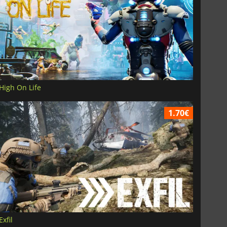
High On Life
1.70€
Exfil