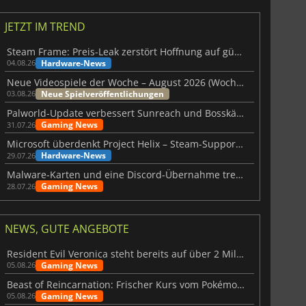
JETZT IM TREND
Steam Frame: Preis-Leak zerstört Hoffnung auf günstiges VR-Headset
Hardware-News
04.08.26
Neue Videospiele der Woche – August 2026 (Woche 32)
Neue Spielveröffentlichungen
03.08.26
Palworld-Update verbessert Sunreach und Bosskämpfe deutlich
Gaming News
31.07.26
Microsoft überdenkt Project Helix – Steam-Support gefährdet
Hardware-News
29.07.26
Malware-Karten und eine Discord-Übernahme treffen Meccha Chameleon
Gaming News
28.07.26
NEWS, GUTE ANGEBOTE
Resident Evil Veronica steht bereits auf über 2 Millionen Wunschlisten
Gaming News
05.08.26
Beast of Reincarnation: Frischer Kurs vom Pokémon-Studio
Gaming News
05.08.26