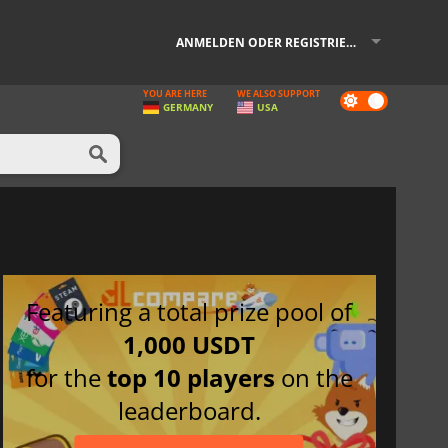
ANMELDEN ODER REGISTRIEREN
YOU ARE HERE
WE ALSO SUPPORT
Dark
GERMANY
USA
mode
Featuring a total prize pool of
1,000 USDT
for the
top 10 players
on the
leaderboard.