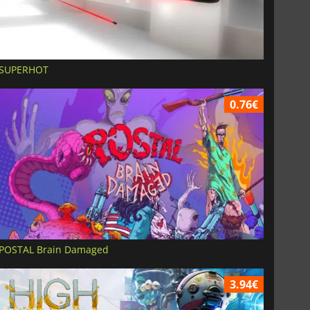
SUPERHOT
0.76€
POSTAL Brain Damaged
3.94€