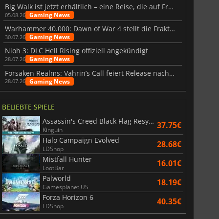
Big Walk ist jetzt erhältlich – eine Reise, die auf Freundschaft basiert
Gaming News
05.08.26
Warhammer 40.000: Dawn of War 4 stellt die Fraktion der Necrons vor
Gaming News
30.07.26
Nioh 3: DLC Hell Rising offiziell angekündigt
Gaming News
28.07.26
Forsaken Realms: Vahrin’s Call feiert Release nach 10 Jahren
Gaming News
28.07.26
BELIEBTE SPIELE
Assassin's Creed Black Flag Resynced
37.75€
Kinguin
Halo Campaign Evolved
28.68€
LDShop
Mistfall Hunter
16.01€
LootBar
Palworld
18.19€
Gamesplanet US
Forza Horizon 6
40.35€
LDShop