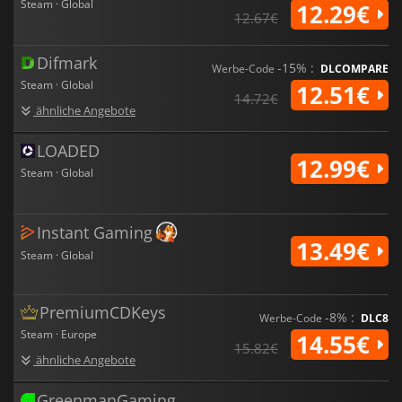
Steam · Global
12.29€
12.67€
Difmark
-15% :
Werbe-Code
DLCOMPARE
Steam · Global
12.51€
14.72€
ähnliche Angebote
LOADED
12.99€
Steam · Global
Instant Gaming
13.49€
Steam · Global
PremiumCDKeys
-8% :
Werbe-Code
DLC8
Steam · Europe
14.55€
15.82€
ähnliche Angebote
GreenmanGaming