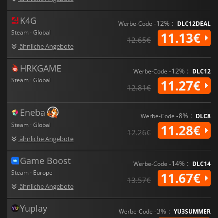
K4G
-12% :
Werbe-Code
DLC12DEAL
Steam · Global
11.13€
12.65€
ähnliche Angebote
HRKGAME
-12% :
Werbe-Code
DLC12
Steam · Global
11.27€
12.81€
Eneba
-8% :
Werbe-Code
DLC8
Steam · Global
11.28€
12.26€
ähnliche Angebote
Game Boost
-14% :
Werbe-Code
DLC14
Steam · Europe
11.67€
13.57€
ähnliche Angebote
Yuplay
-3% :
Werbe-Code
YU3SUMMER