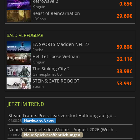
Retrowave 2
0.65€
Kinguin
Beast of Reincarnation
29.69€
LDShop
BALD VERFÜGBAR
EA SPORTS Madden NFL 27
59.80€
Eneba
Hell Let Loose Vietnam
26.11€
Kinguin
The Sinking City 2
38.98€
Gamesplanet US
STEINS;GATE RE BOOT
53.99€
Steam
JETZT IM TREND
Steam Frame: Preis-Leak zerstört Hoffnung auf günstiges VR-Headset
Hardware-News
04.08.26
Neue Videospiele der Woche – August 2026 (Woche 32)
Neue Spielveröffentlichungen
03.08.26