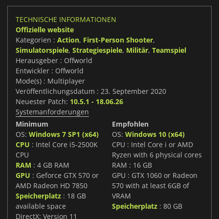
TECHNISCHE INFORMATIONEN
Offizielle website
Kategorien :
Action
,
First-Person Shooter
,
Simulatorspiele
,
Strategiespiele
,
Militär
,
Teamspiel
Herausgeber : Offworld
Entwickler : Offworld
Mode(s) : Multiplayer
Veröffentlichungsdatum : 23. September 2020
Neuester Patch:
10.5.1 - 18.06.26
Systemanforderungen
Minimum
Empfohlen
OS:
Windows 7 SP1 (x64)
OS:
Windows 10 (x64)
CPU
: Intel Core i5-2500K
CPU : Intel Core i or AMD
CPU
Ryzen with 6 physical cores
RAM
: 4 GB RAM
RAM : 16 GB
GPU
: Geforce GTX 570 or
GPU : GTX 1060 or Radeon
AMD Radeon HD 7850
570 with at least 6GB of
Speicherplatz
: 18 GB
VRAM
available space
Speicherplatz
: 80 GB
DirectX: Version 11