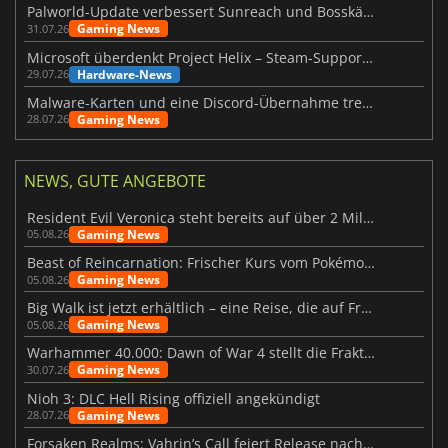
Palworld-Update verbessert Sunreach und Bosskämpfe deutlich
Gaming News
31.07.26
Microsoft überdenkt Project Helix – Steam-Support gefährdet
Hardware-News
29.07.26
Malware-Karten und eine Discord-Übernahme treffen Meccha Chameleon
Gaming News
28.07.26
NEWS, GUTE ANGEBOTE
Resident Evil Veronica steht bereits auf über 2 Millionen Wunschlisten
Gaming News
05.08.26
Beast of Reincarnation: Frischer Kurs vom Pokémon-Studio
Gaming News
05.08.26
Big Walk ist jetzt erhältlich – eine Reise, die auf Freundschaft basiert
Gaming News
05.08.26
Warhammer 40.000: Dawn of War 4 stellt die Fraktion der Necrons vor
Gaming News
30.07.26
Nioh 3: DLC Hell Rising offiziell angekündigt
Gaming News
28.07.26
Forsaken Realms: Vahrin’s Call feiert Release nach 10 Jahren