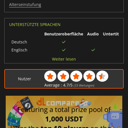
Alterseinstufung
UNTERSTÜTZTE SPRACHEN
Benutzeroberfläche
Audio
Untertitel
Deutsch
Englisch
Russisch
Weiter lesen
Brasilianisches
Portugiesisch
Nutzer
Ukrainisch
Average :
4.7
/
5
(
33
Wertungen)
Spanisch
Japanisch
Chinesisch
Featuring a total prize pool of
vereinfacht
1,000 USDT