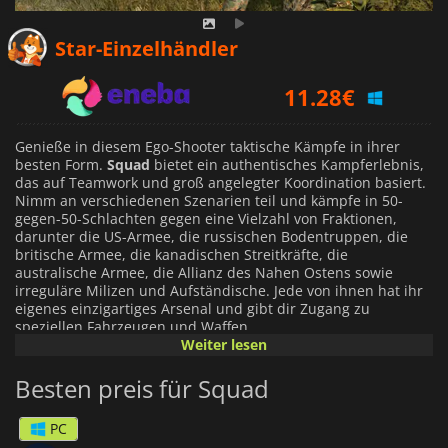
10.98
€
Star-Einzelhändler
11.28
€
13.49
€
Genieße in diesem Ego-Shooter taktische Kämpfe in ihrer
besten Form.
Squad
bietet ein authentisches Kampferlebnis,
das auf Teamwork und groß angelegter Koordination basiert.
Nimm an verschiedenen Szenarien teil und kämpfe in 50-
gegen-50-Schlachten gegen eine Vielzahl von Fraktionen,
darunter die US-Armee, die russischen Bodentruppen, die
britische Armee, die kanadischen Streitkräfte, die
australische Armee, die Allianz des Nahen Ostens sowie
irreguläre Milizen und Aufständische. Jede von ihnen hat ihr
eigenes einzigartiges Arsenal und gibt dir Zugang zu
speziellen Fahrzeugen und Waffen.
Weiter lesen
In
Squad
musst du dich an die ständigen Veränderungen auf
Besten preis für Squad
dem Schlachtfeld anpassen und mit deinen Teammitgliedern
kommunizieren, um Strategien zu entwickeln und dich mit
ihnen abzustimmen, um den Sieg zu erringen.
PC
Kommunikation ist dein bestes Mittel, um den Feind zu