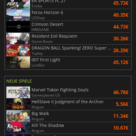
EA SPORTS FC 27
45.73€
Eneba
Forza Horizon 6
40.35€
LDShop
Crimson Desert
44.73€
HRKGAME
Resident Evil Requiem
30.26€
Game Boost
DRAGON BALL Sparking! ZERO Super Limit Breaking NEO
26.29€
Yuplay
007 First Light
45.12€
LootBar
NEUE SPIELE
Marvel Tokon Fighting Souls
46.78€
Gamesplanet US
HellSlave II Judgment of the Archon
5.56€
Kinguin
Big Walk
11.34€
Kinguin
Kill The Shadow
10.67€
Kinguin