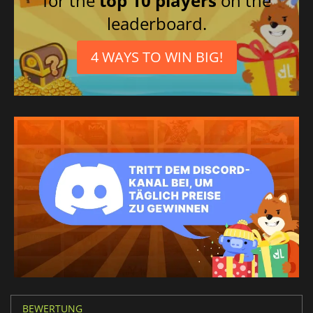
for the
top 10 players
on the
leaderboard.
4 WAYS TO WIN BIG!
BEWERTUNG