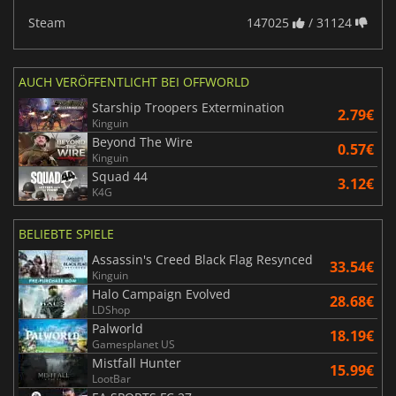
Steam
147025
/ 31124
AUCH VERÖFFENTLICHT BEI OFFWORLD
Starship Troopers Extermination
2.79€
Kinguin
Beyond The Wire
0.57€
Kinguin
Squad 44
3.12€
K4G
BELIEBTE SPIELE
Assassin's Creed Black Flag Resynced
33.54€
Kinguin
Halo Campaign Evolved
28.68€
LDShop
Palworld
18.19€
Gamesplanet US
Mistfall Hunter
15.99€
LootBar