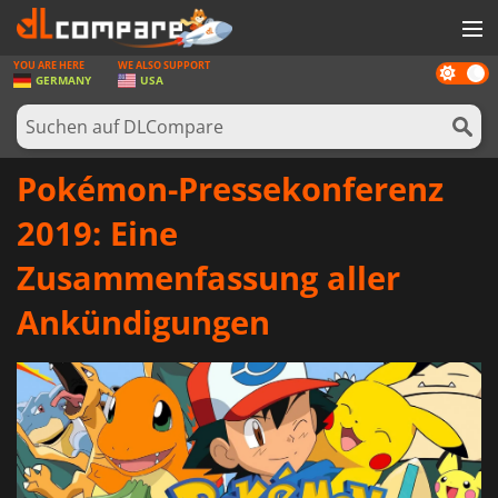
YOU ARE HERE
WE ALSO SUPPORT
Dark
SPIELE
GERMANY
USA
mode
SPIEL KARTEN
SOFTWARE
Pokémon-Pressekonferenz
REWARDS
2019: Eine
HARDWARE
Zusammenfassung aller
NACHRICHTEN
Ankündigungen
ANMELDEN ODER REGISTRIEREN