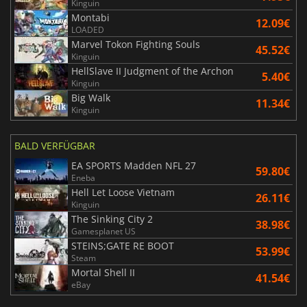
Kinguin
Montabi
12.09€
LOADED
Marvel Tokon Fighting Souls
45.52€
Kinguin
HellSlave II Judgment of the Archon
5.40€
Kinguin
Big Walk
11.34€
Kinguin
BALD VERFÜGBAR
EA SPORTS Madden NFL 27
59.80€
Eneba
Hell Let Loose Vietnam
26.11€
Kinguin
The Sinking City 2
38.98€
Gamesplanet US
STEINS;GATE RE BOOT
53.99€
Steam
Mortal Shell II
41.54€
eBay