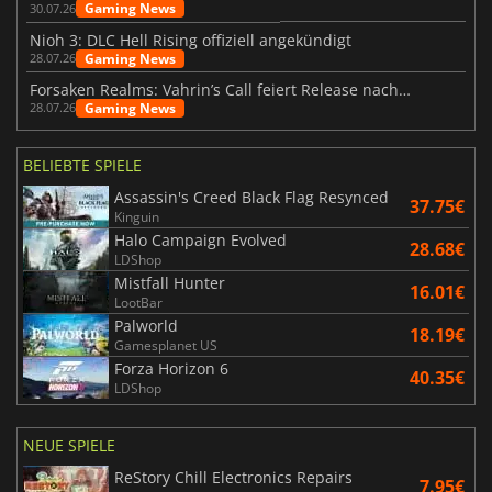
Gaming News
30.07.26
Nioh 3: DLC Hell Rising offiziell angekündigt
Gaming News
28.07.26
Forsaken Realms: Vahrin’s Call feiert Release nach 10 Jahren
Gaming News
28.07.26
BELIEBTE SPIELE
Assassin's Creed Black Flag Resynced
37.75€
Kinguin
Halo Campaign Evolved
28.68€
LDShop
Mistfall Hunter
16.01€
LootBar
Palworld
18.19€
Gamesplanet US
Forza Horizon 6
40.35€
LDShop
NEUE SPIELE
ReStory Chill Electronics Repairs
7.95€