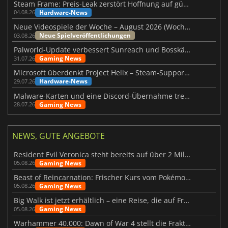
Steam Frame: Preis-Leak zerstört Hoffnung auf günstiges VR-Headset
Hardware-News
04.08.26
Neue Videospiele der Woche – August 2026 (Woche 32)
Neue Spielveröffentlichungen
03.08.26
Palworld-Update verbessert Sunreach und Bosskämpfe deutlich
Gaming News
31.07.26
Microsoft überdenkt Project Helix – Steam-Support gefährdet
Hardware-News
29.07.26
Malware-Karten und eine Discord-Übernahme treffen Meccha Chameleon
Gaming News
28.07.26
NEWS, GUTE ANGEBOTE
Resident Evil Veronica steht bereits auf über 2 Millionen Wunschlisten
Gaming News
05.08.26
Beast of Reincarnation: Frischer Kurs vom Pokémon-Studio
Gaming News
05.08.26
Big Walk ist jetzt erhältlich – eine Reise, die auf Freundschaft basiert
Gaming News
05.08.26
Warhammer 40.000: Dawn of War 4 stellt die Fraktion der Necrons vor