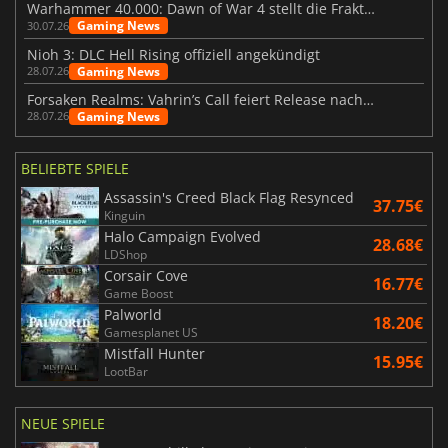
Warhammer 40.000: Dawn of War 4 stellt die Fraktion der Necrons vor
Gaming News
30.07.26
Nioh 3: DLC Hell Rising offiziell angekündigt
Gaming News
28.07.26
Forsaken Realms: Vahrin’s Call feiert Release nach 10 Jahren
Gaming News
28.07.26
BELIEBTE SPIELE
Assassin's Creed Black Flag Resynced
37.75€
Kinguin
Halo Campaign Evolved
28.68€
LDShop
Corsair Cove
16.77€
Game Boost
Palworld
18.20€
Gamesplanet US
Mistfall Hunter
15.95€
LootBar
NEUE SPIELE