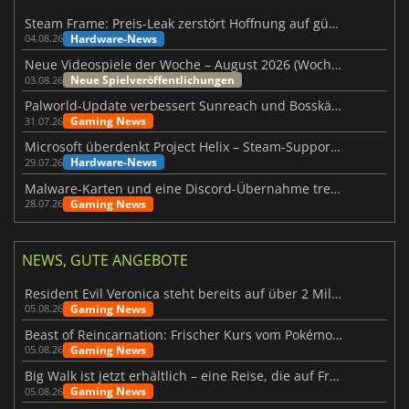
Steam Frame: Preis-Leak zerstört Hoffnung auf günstiges VR-Headset
Hardware-News
04.08.26
Neue Videospiele der Woche – August 2026 (Woche 32)
Neue Spielveröffentlichungen
03.08.26
Palworld-Update verbessert Sunreach und Bosskämpfe deutlich
Gaming News
31.07.26
Microsoft überdenkt Project Helix – Steam-Support gefährdet
Hardware-News
29.07.26
Malware-Karten und eine Discord-Übernahme treffen Meccha Chameleon
Gaming News
28.07.26
NEWS, GUTE ANGEBOTE
Resident Evil Veronica steht bereits auf über 2 Millionen Wunschlisten
Gaming News
05.08.26
Beast of Reincarnation: Frischer Kurs vom Pokémon-Studio
Gaming News
05.08.26
Big Walk ist jetzt erhältlich – eine Reise, die auf Freundschaft basiert
Gaming News
05.08.26