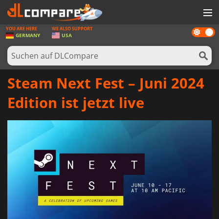
YOU ARE HERE
WE ALSO SUPPORT
Dark
SPIELE
GERMANY
USA
mode
SPIEL KARTEN
SOFTWARE
Steam Next Fest – Juni 2024
REWARDS
Edition ist jetzt live
HARDWARE
NACHRICHTEN
ANMELDEN ODER REGISTRIEREN