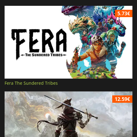
5.73€
Fera The Sundered Tribes
12.59€