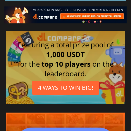
Featuring a total prize pool of
1,000 USDT
for the
top 10 players
on the
leaderboard.
4 WAYS TO WIN BIG!