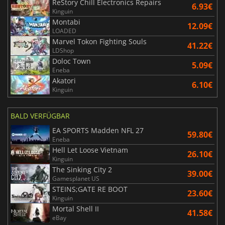
ReStory Chill Electronics Repairs
6.93€
Kinguin
Montabi
12.09€
LOADED
Marvel Tokon Fighting Souls
41.22€
LDShop
Doloc Town
5.09€
Eneba
Akatori
6.10€
Kinguin
BALD VERFÜGBAR
EA SPORTS Madden NFL 27
59.80€
Eneba
Hell Let Loose Vietnam
26.10€
Kinguin
The Sinking City 2
39.00€
Gamesplanet US
STEINS;GATE RE BOOT
23.60€
Kinguin
Mortal Shell II
41.58€
eBay