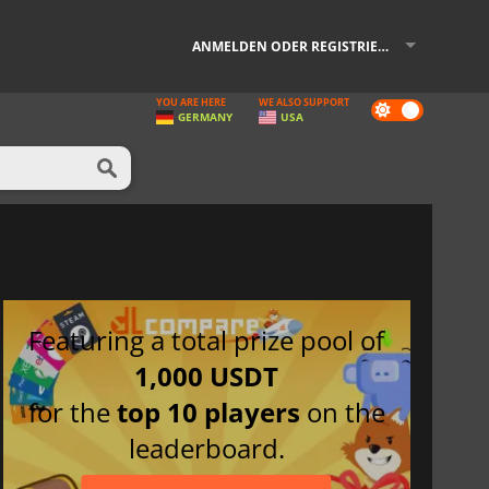
ANMELDEN ODER REGISTRIEREN
YOU ARE HERE
WE ALSO SUPPORT
Dark
GERMANY
USA
mode
Featuring a total prize pool of
1,000 USDT
for the
top 10 players
on the
leaderboard.