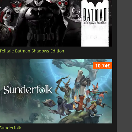
Telltale Batman Shadows Edition
10.74€
Sunderfolk