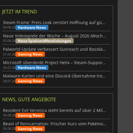
JETZT IM TREND
Steam Frame: Preis-Leak zerstört Hoffnung auf günstiges VR-Headset
Hardware-News
04.08.26
Neue Videospiele der Woche – August 2026 (Woche 32)
Neue Spielveröffentlichungen
03.08.26
Palworld-Update verbessert Sunreach und Bosskämpfe deutlich
Gaming News
31.07.26
Microsoft überdenkt Project Helix – Steam-Support gefährdet
Hardware-News
29.07.26
Malware-Karten und eine Discord-Übernahme treffen Meccha Chameleon
Gaming News
28.07.26
NEWS, GUTE ANGEBOTE
Resident Evil Veronica steht bereits auf über 2 Millionen Wunschlisten
Gaming News
05.08.26
Beast of Reincarnation: Frischer Kurs vom Pokémon-Studio
Gaming News
05.08.26