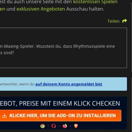
est du auch unsere Seite mit den
kostenlosen Spielen
gen
und
exklusiven Angeboten
Ausschau halten.
Teilen
s-Min-Maxing-Spieler. Wusstest du, dass Rhythmusspiele eine
s sind?
 antworten, wenn du
auf deinem Konto angemeldet bist