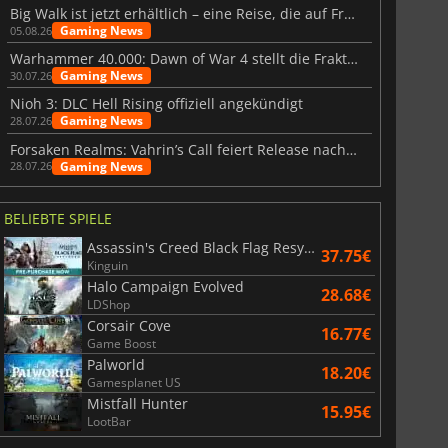
Big Walk ist jetzt erhältlich – eine Reise, die auf Freundschaft basiert
Gaming News
05.08.26
Warhammer 40.000: Dawn of War 4 stellt die Fraktion der Necrons vor
Gaming News
30.07.26
Nioh 3: DLC Hell Rising offiziell angekündigt
Gaming News
28.07.26
Forsaken Realms: Vahrin’s Call feiert Release nach 10 Jahren
Gaming News
28.07.26
BELIEBTE SPIELE
Assassin's Creed Black Flag Resynced
37.75€
Kinguin
Halo Campaign Evolved
28.68€
LDShop
Corsair Cove
16.77€
Game Boost
Palworld
18.20€
Gamesplanet US
Mistfall Hunter
15.95€
LootBar