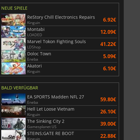
NEUE SPIELE
ReStory Chill Electronics Repairs
6.92€
Kinguin
Montabi
12.09€
LOADED
Marvel Tokon Fighting Souls
41.22€
LDShop
Doloc Town
5.09€
Eneba
Akatori
6.10€
Kinguin
BALD VERFÜGBAR
EA SPORTS Madden NFL 27
59.80€
Eneba
Hell Let Loose Vietnam
26.10€
Kinguin
The Sinking City 2
39.00€
Gamesplanet US
STEINS;GATE RE BOOT
22.88€
Kinguin