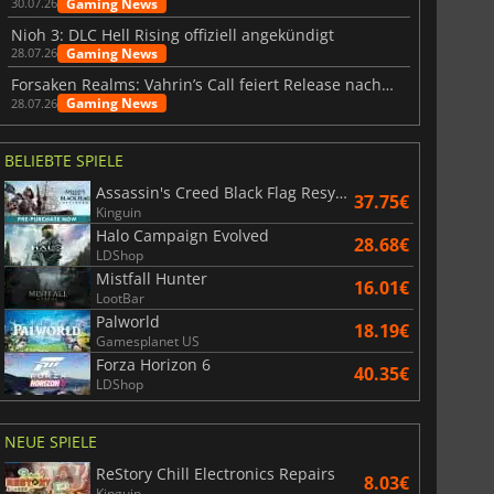
Gaming News
30.07.26
Nioh 3: DLC Hell Rising offiziell angekündigt
Gaming News
28.07.26
Forsaken Realms: Vahrin’s Call feiert Release nach 10 Jahren
Gaming News
28.07.26
BELIEBTE SPIELE
Assassin's Creed Black Flag Resynced
37.75€
Kinguin
Halo Campaign Evolved
28.68€
LDShop
Mistfall Hunter
16.01€
LootBar
Palworld
18.19€
Gamesplanet US
Forza Horizon 6
40.35€
LDShop
NEUE SPIELE
ReStory Chill Electronics Repairs
8.03€
Kinguin