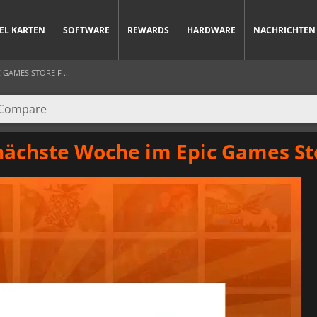
IEL KARTEN
SOFTWARE
REWARDS
HARDWARE
NACHRICHTEN
 GAMES STORE F ...
 nächste Woche im Epic Games St