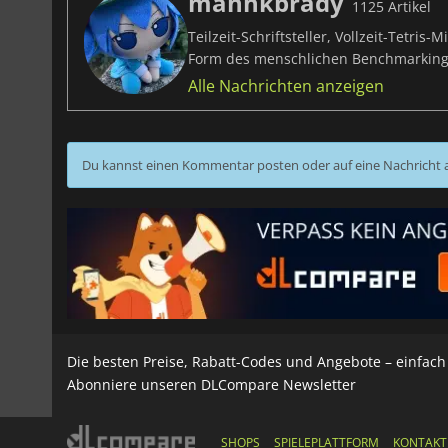
manhkbrady
1125 Artikel
Teilzeit-Schriftsteller, Vollzeit-Tetri
Form des menschlichen Benchmarking
Alle Nachrichten anzeigen
Du kannst einen Kommentar posten oder auf eine Nachricht
Die besten Preise, Rabatt-Codes und Angebote – einfac
Abonniere unseren DLCompare Newsletter
SHOPS
SPIELEPLATTFORM
KONTAKT