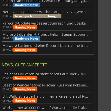
Steam Frame: Preis-Leak zerstört Hoffnung auf günstiges VR-Headset
Hardware-News
04.08.26
Neue Videospiele der Woche – August 2026 (Woche 32)
Neue Spielveröffentlichungen
03.08.26
Palworld-Update verbessert Sunreach und Bosskämpfe deutlich
Gaming News
31.07.26
Microsoft überdenkt Project Helix – Steam-Support gefährdet
Hardware-News
29.07.26
Malware-Karten und eine Discord-Übernahme treffen Meccha Chameleon
Gaming News
28.07.26
NEWS, GUTE ANGEBOTE
Resident Evil Veronica steht bereits auf über 2 Millionen Wunschlisten
Gaming News
05.08.26
Beast of Reincarnation: Frischer Kurs vom Pokémon-Studio
Gaming News
05.08.26
Big Walk ist jetzt erhältlich – eine Reise, die auf Freundschaft basiert
Gaming News
05.08.26
Warhammer 40.000: Dawn of War 4 stellt die Fraktion der Necrons vor