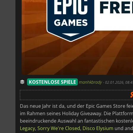
KOSTENLOSE SPIELE
manhkbrady
-
02.01.2026, 08:4
Das neue Jahr ist da, und der Epic Games Store fei
im Rahmen seines Holiday Giveaway. Die Plattfor
beeindruckende Auswahl an fantastischen kostenlos
Legacy
,
Sorry We're Closed
,
Disco Elysium
und ande