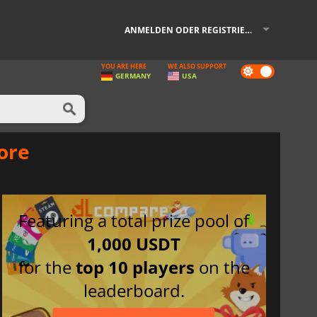
ANMELDEN ODER REGISTRIEREN
YOU ARE HERE
WE ALSO SUPPORT
Dark
GERMANY
USA
mode
ore
Featuring a total prize pool of
1,000 USDT
for the
top 10 players
on the
leaderboard.