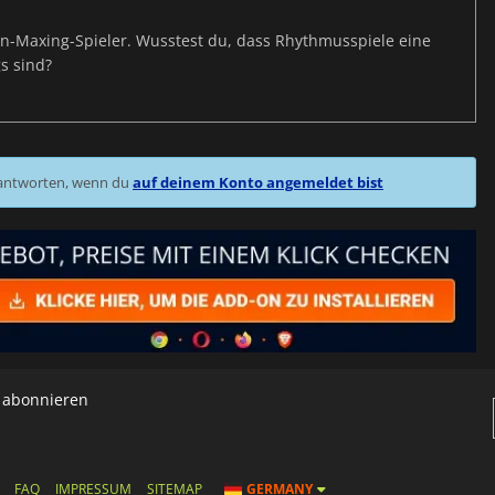
s-Min-Maxing-Spieler. Wusstest du, dass Rhythmusspiele eine
s sind?
 antworten, wenn du
auf deinem Konto angemeldet bist
h abonnieren
FAQ
IMPRESSUM
SITEMAP
GERMANY