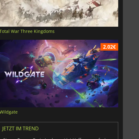
Total War Three Kingdoms
2.02€
Wildgate
JETZT IM TREND