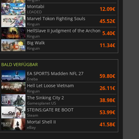
Montabi
12.09€
LOADED
Marvel Tokon Fighting Souls
45.52€
Kinguin
HellSlave II Judgment of the Archon
5.40€
Kinguin
Big Walk
11.34€
Kinguin
BALD VERFÜGBAR
EA SPORTS Madden NFL 27
59.80€
Eneba
Hell Let Loose Vietnam
26.11€
Kinguin
The Sinking City 2
38.98€
Gamesplanet US
STEINS;GATE RE BOOT
53.99€
Steam
Mortal Shell II
41.58€
eBay