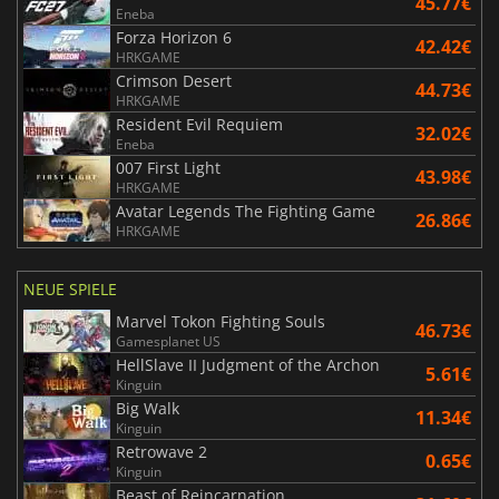
45.77€
Eneba
Forza Horizon 6
42.42€
HRKGAME
Crimson Desert
44.73€
HRKGAME
Resident Evil Requiem
32.02€
Eneba
007 First Light
43.98€
HRKGAME
Avatar Legends The Fighting Game
26.86€
HRKGAME
NEUE SPIELE
Marvel Tokon Fighting Souls
46.73€
Gamesplanet US
HellSlave II Judgment of the Archon
5.61€
Kinguin
Big Walk
11.34€
Kinguin
Retrowave 2
0.65€
Kinguin
Beast of Reincarnation