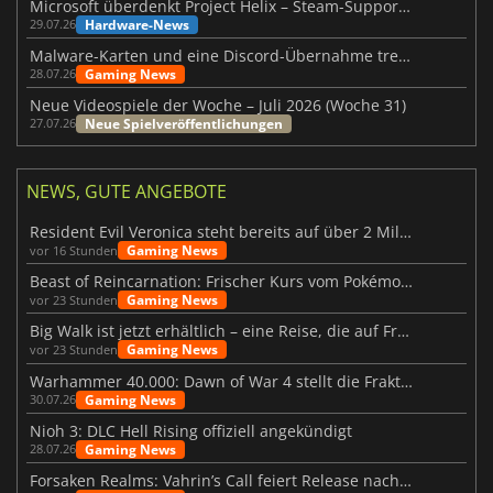
Microsoft überdenkt Project Helix – Steam-Support gefährdet
Hardware-News
29.07.26
Malware-Karten und eine Discord-Übernahme treffen Meccha Chameleon
Gaming News
28.07.26
Neue Videospiele der Woche – Juli 2026 (Woche 31)
Neue Spielveröffentlichungen
27.07.26
NEWS, GUTE ANGEBOTE
Resident Evil Veronica steht bereits auf über 2 Millionen Wunschlisten
Gaming News
vor 16 Stunden
Beast of Reincarnation: Frischer Kurs vom Pokémon-Studio
Gaming News
vor 23 Stunden
Big Walk ist jetzt erhältlich – eine Reise, die auf Freundschaft basiert
Gaming News
vor 23 Stunden
Warhammer 40.000: Dawn of War 4 stellt die Fraktion der Necrons vor
Gaming News
30.07.26
Nioh 3: DLC Hell Rising offiziell angekündigt
Gaming News
28.07.26
Forsaken Realms: Vahrin’s Call feiert Release nach 10 Jahren