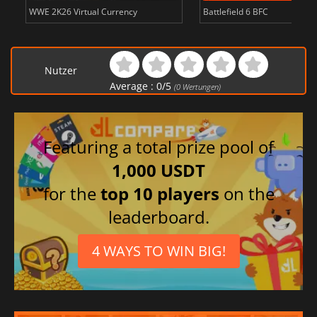
WWE 2K26 Virtual Currency
Battlefield 6 BFC
Nutzer
Average :
0
/
5
(
0
Wertungen)
Featuring a total prize pool of
1,000 USDT
for the
top 10 players
on the
leaderboard.
4 WAYS TO WIN BIG!