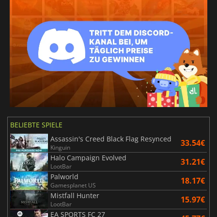
BELIEBTE SPIELE
Assassin's Creed Black Flag Resynced
33.54€
Kinguin
Halo Campaign Evolved
31.21€
LootBar
Palworld
18.17€
Gamesplanet US
Mistfall Hunter
15.97€
LootBar
EA SPORTS FC 27