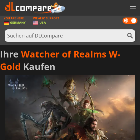
YOU ARE HERE
WE ALSO SUPPORT
Dark
SPIELE
GERMANY
USA
mode
SPIEL KARTEN
SOFTWARE
Ihre
Watcher of Realms W-
REWARDS
Gold
Kaufen
HARDWARE
NACHRICHTEN
ANMELDEN ODER REGISTRIEREN