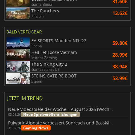
31.60€
Game Boost
The Ranchers
13.62€
Kinguin
BALD VERFÜGBAR
EA SPORTS Madden NFL 27
59.80€
Eneba
Hell Let Loose Vietnam
28.99€
Instant Gaming
The Sinking City 2
38.94€
Gamesplanet US
STEINS;GATE RE BOOT
53.99€
Steam
JETZT IM TREND
Neue Videospiele der Woche – August 2026 (Woche 32)
Neue Spielveröffentlichungen
03.08.26
Palworld-Update verbessert Sunreach und Bosskämpfe deutlich
Gaming News
31.07.26