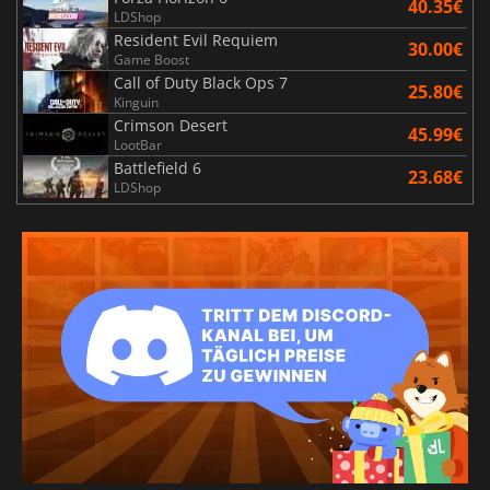
40.35€
LDShop
Resident Evil Requiem
30.00€
Game Boost
Call of Duty Black Ops 7
25.80€
Kinguin
Crimson Desert
45.99€
LootBar
Battlefield 6
23.68€
LDShop