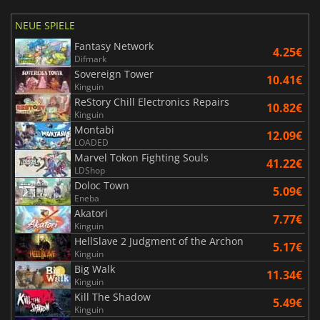
NEUE SPIELE
Fantasy Network
4.25€
Difmark
Sovereign Tower
10.41€
Kinguin
ReStory Chill Electronics Repairs
10.82€
Kinguin
Montabi
12.09€
LOADED
Marvel Tokon Fighting Souls
41.22€
LDShop
Doloc Town
5.09€
Eneba
Akatori
7.77€
Kinguin
HellSlave 2 Judgment of the Archon
5.17€
Kinguin
Big Walk
11.34€
Kinguin
Kill The Shadow
5.49€
Kinguin