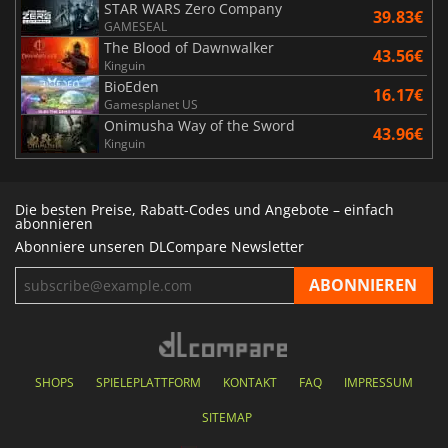
STAR WARS Zero Company
39.83€
GAMESEAL
The Blood of Dawnwalker
43.56€
Kinguin
BioEden
16.17€
Gamesplanet US
Onimusha Way of the Sword
43.96€
Kinguin
Die besten Preise, Rabatt-Codes und Angebote – einfach
abonnieren
Abonniere unseren DLCompare Newsletter
SHOPS
SPIELEPLATTFORM
KONTAKT
FAQ
IMPRESSUM
SITEMAP