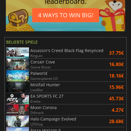
leaderboard.
4 WAYS TO WIN BIG!
BELIEBTE SPIELE
Assassin's Creed Black Flag Resynced
37.75€
Kinguin
Corsair Cove
16.80€
Game Boost
Palworld
18.16€
Gamesplanet US
Mistfall Hunter
15.96€
LootBar
EA SPORTS FC 27
45.73€
Eneba
Moon Corona
4.27€
Difmark
Halo Campaign Evolved
28.68€
LDShop
Forza Horizon 6