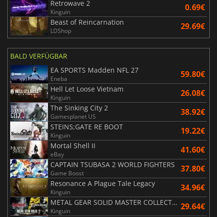
Retrowave 2
0.69€
Kinguin
Beast of Reincarnation
29.69€
LDShop
BALD VERFÜGBAR
EA SPORTS Madden NFL 27
59.80€
Eneba
Hell Let Loose Vietnam
26.08€
Kinguin
The Sinking City 2
38.92€
Gamesplanet US
STEINS;GATE RE BOOT
19.22€
Kinguin
Mortal Shell II
41.60€
eBay
CAPTAIN TSUBASA 2 WORLD FIGHTERS
37.80€
Game Boost
Resonance A Plague Tale Legacy
34.96€
Kinguin
METAL GEAR SOLID MASTER COLLECTION Vol.2
29.64€
Kinguin