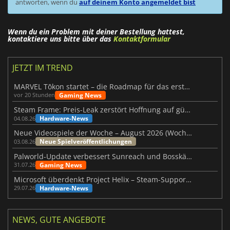
antworten, wenn du
auf deinem Konto angemeldet bist
Wenn du ein Problem mit deiner Bestellung hattest,
kontaktiere uns bitte über das
Kontaktformular
JETZT IM TREND
MARVEL Tōkon startet – die Roadmap für das erste Jahr wurde vorgestellt
Gaming News
vor 20 Stunden
Steam Frame: Preis-Leak zerstört Hoffnung auf günstiges VR-Headset
Hardware-News
04.08.26
Neue Videospiele der Woche – August 2026 (Woche 32)
Neue Spielveröffentlichungen
03.08.26
Palworld-Update verbessert Sunreach und Bosskämpfe deutlich
Gaming News
31.07.26
Microsoft überdenkt Project Helix – Steam-Support gefährdet
Hardware-News
29.07.26
NEWS, GUTE ANGEBOTE