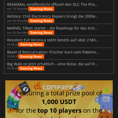
REANIMAL veröffentlicht offiziell den DLC The Prisoner
Gaming News
vor 19 Stunden
ReStory: Chill Electronics Repairs bringt die 2000er zurück
Gaming News
vor 20 Stunden
MARVEL Tōkon startet – die Roadmap für das erste Jahr wurde vorgestellt
Gaming News
vor 20 Stunden
Resident Evil Veronica steht bereits auf über 2 Millionen Wunschlisten
Gaming News
05.08.26
Beast of Reincarnation: Frischer Kurs vom Pokémon-Studio
Gaming News
05.08.26
Big Walk ist jetzt erhältlich – eine Reise, die auf Freundschaft basiert
Gaming News
05.08.26
Featuring a total prize pool of
1,000 USDT
for the
top 10 players
on the