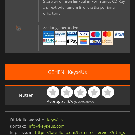
Store wird Ihren Einkauf in Form eines CD-Key
als Text oder einem Bild, die Sie per Email
erhalten .
Zahlungsmethoden
GEHEN : Keys4Us
Nutzer
Average :
0
/
5
(
0
Wertungen)
Offizielle website:
Keys4Us
Kontakt:
info@keys4us.com
Impressum:
https://keys4us.com/terms-of-service/?utm_s