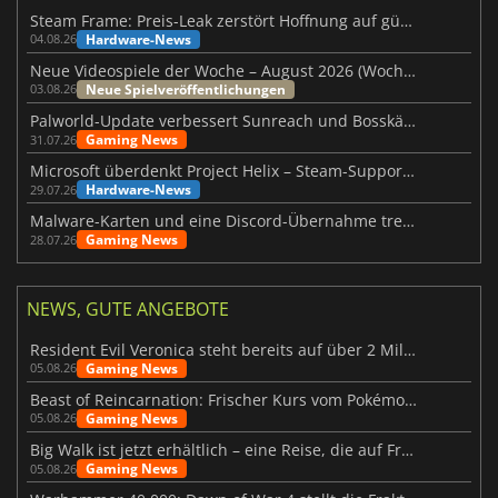
Steam Frame: Preis-Leak zerstört Hoffnung auf günstiges VR-Headset
Hardware-News
04.08.26
Neue Videospiele der Woche – August 2026 (Woche 32)
Neue Spielveröffentlichungen
03.08.26
Palworld-Update verbessert Sunreach und Bosskämpfe deutlich
Gaming News
31.07.26
Microsoft überdenkt Project Helix – Steam-Support gefährdet
Hardware-News
29.07.26
Malware-Karten und eine Discord-Übernahme treffen Meccha Chameleon
Gaming News
28.07.26
NEWS, GUTE ANGEBOTE
Resident Evil Veronica steht bereits auf über 2 Millionen Wunschlisten
Gaming News
05.08.26
Beast of Reincarnation: Frischer Kurs vom Pokémon-Studio
Gaming News
05.08.26
Big Walk ist jetzt erhältlich – eine Reise, die auf Freundschaft basiert
Gaming News
05.08.26