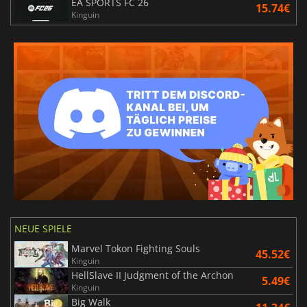
EA SPORTS FC 26
15.74€
Kinguin
NEUE SPIELE
Marvel Tokon Fighting Souls
45.52€
Kinguin
HellSlave II Judgment of the Archon
5.49€
Kinguin
Big Walk