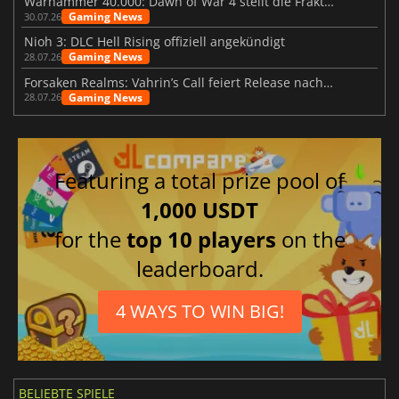
Warhammer 40.000: Dawn of War 4 stellt die Fraktion der Necrons vor
Gaming News
30.07.26
Nioh 3: DLC Hell Rising offiziell angekündigt
Gaming News
28.07.26
Forsaken Realms: Vahrin’s Call feiert Release nach 10 Jahren
Gaming News
28.07.26
Featuring a total prize pool of
1,000 USDT
for the
top 10 players
on the
leaderboard.
4 WAYS TO WIN BIG!
BELIEBTE SPIELE