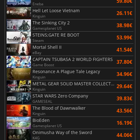
59.80€
Eneba
Hell Let Loose Vietnam
26.11€
Kinguin
The Sinking City 2
38.98€
Gamesplanet US
STEINS;GATE RE BOOT
53.99€
Steam
Mortal Shell II
41.54€
eBay
CAPTAIN TSUBASA 2 WORLD FIGHTERS
37.80€
Game Boost
Resonance A Plague Tale Legacy
34.96€
Kinguin
METAL GEAR SOLID MASTER COLLECTION Vol.2
29.64€
Kinguin
STAR WARS Zero Company
39.83€
GAMESEAL
The Blood of Dawnwalker
43.56€
Kinguin
BioEden
16.19€
Gamesplanet US
Onimusha Way of the Sword
44.06€
K4G