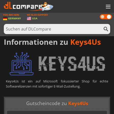
YOU ARE HERE
WE ALSO SUPPORT
Dark
SPIELE
GERMANY
USA
mode
SPIEL KARTEN
SOFTWARE
Informationen zu
Keys4Us
REWARDS
HARDWARE
NACHRICHTEN
ANMELDEN ODER REGISTRIEREN
Keys4Us ist ein auf Microsoft fokussierter Shop für echte
Softwarelizenzen mit sofortiger E-Mail-Zustellung.
Gutscheincode zu
Keys4Us