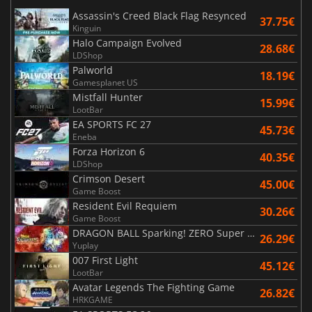
Assassin's Creed Black Flag Resynced
37.75€
Kinguin
Halo Campaign Evolved
28.68€
LDShop
Palworld
18.19€
Gamesplanet US
Mistfall Hunter
15.99€
LootBar
EA SPORTS FC 27
45.73€
Eneba
Forza Horizon 6
40.35€
LDShop
Crimson Desert
45.00€
Game Boost
Resident Evil Requiem
30.26€
Game Boost
DRAGON BALL Sparking! ZERO Super Limit Breaking NEO
26.29€
Yuplay
007 First Light
45.12€
LootBar
Avatar Legends The Fighting Game
26.82€
HRKGAME