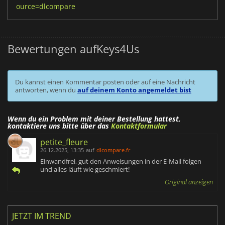
ource=dlcompare
Bewertungen aufKeys4Us
Du kannst einen Kommentar posten oder auf eine Nachricht
antworten, wenn du
auf deinem Konto angemeldet bist
Wenn du ein Problem mit deiner Bestellung hattest,
kontaktiere uns bitte über das
Kontaktformular
petite_fleure
26.12.2025, 13:35
auf
dlcompare.fr
Einwandfrei, gut den Anweisungen in der E-Mail folgen
und alles läuft wie geschmiert!
Original anzeigen
JETZT IM TREND