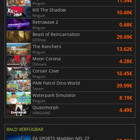
11.34€
Kinguin
Kill The Shadow
10.60€
Kinguin
Retrowave 2
0.68€
Kinguin
Beast of Reincarnation
29.69€
LDShop
The Ranchers
13.62€
Kinguin
Moon Corona
4.28€
Difmark
Corsair Cove
16.45€
Kinguin
PAW Patrol Dino World
39.99€
Steam
Waterpark Simulator
8.19€
Kinguin
Quasimorph
4.49€
HRKGAME
BALD VERFÜGBAR
EA SPORTS Madden NFL 27