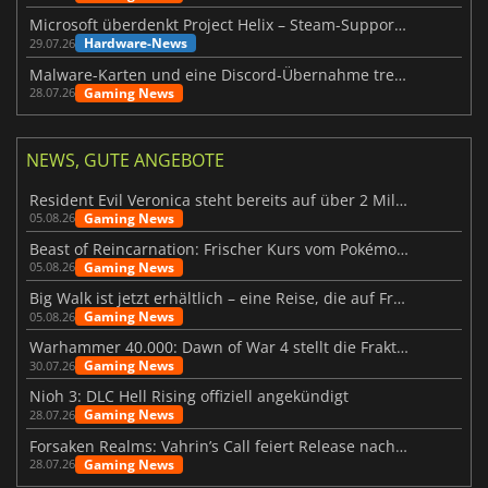
Microsoft überdenkt Project Helix – Steam-Support gefährdet
Hardware-News
29.07.26
Malware-Karten und eine Discord-Übernahme treffen Meccha Chameleon
Gaming News
28.07.26
NEWS, GUTE ANGEBOTE
Resident Evil Veronica steht bereits auf über 2 Millionen Wunschlisten
Gaming News
05.08.26
Beast of Reincarnation: Frischer Kurs vom Pokémon-Studio
Gaming News
05.08.26
Big Walk ist jetzt erhältlich – eine Reise, die auf Freundschaft basiert
Gaming News
05.08.26
Warhammer 40.000: Dawn of War 4 stellt die Fraktion der Necrons vor
Gaming News
30.07.26
Nioh 3: DLC Hell Rising offiziell angekündigt
Gaming News
28.07.26
Forsaken Realms: Vahrin’s Call feiert Release nach 10 Jahren
Gaming News
28.07.26