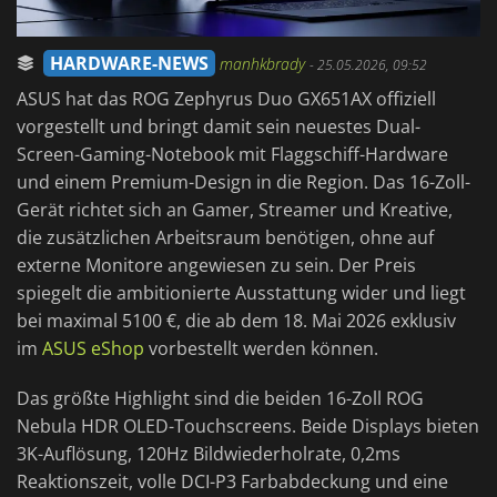
HARDWARE-NEWS
manhkbrady
-
25.05.2026, 09:52
ASUS hat das ROG Zephyrus Duo GX651AX offiziell
vorgestellt und bringt damit sein neuestes Dual-
Screen-Gaming-Notebook mit Flaggschiff-Hardware
und einem Premium-Design in die Region. Das 16-Zoll-
Gerät richtet sich an Gamer, Streamer und Kreative,
die zusätzlichen Arbeitsraum benötigen, ohne auf
externe Monitore angewiesen zu sein. Der Preis
spiegelt die ambitionierte Ausstattung wider und liegt
bei maximal 5100 €, die ab dem 18. Mai 2026 exklusiv
im
ASUS eShop
vorbestellt werden können.
Das größte Highlight sind die beiden 16-Zoll ROG
Nebula HDR OLED-Touchscreens. Beide Displays bieten
3K-Auflösung, 120Hz Bildwiederholrate, 0,2ms
Reaktionszeit, volle DCI-P3 Farbabdeckung und eine