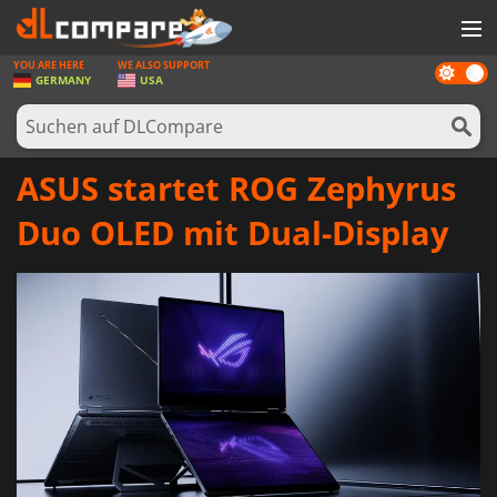
YOU ARE HERE
WE ALSO SUPPORT
Dark
SPIELE
GERMANY
USA
mode
SPIEL KARTEN
SOFTWARE
ASUS startet ROG Zephyrus
REWARDS
Duo OLED mit Dual-Display
HARDWARE
NACHRICHTEN
ANMELDEN ODER REGISTRIEREN