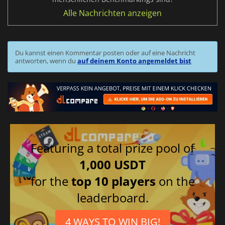
Alle Nachrichten anzeigen
Du kannst einen Kommentar posten oder auf eine Nachricht
antworten, wenn du
auf deinem Konto angemeldet bist
Featuring a total prize pool of
1,000 USDT
for the
top 10 players
on the
leaderboard.
4 WAYS TO WIN BIG!