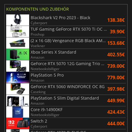
KOMPONENTEN UND ZUBEHÖR
Blackshark V2 Pro 2023 - Black
138.38€
Cyberport
TUF Gaming GeForce RTX 5070 Ti OC White Edition 16GB
39.90€
Proshop
(2 x 16 GB) Vengeance RGB Black AMD Expo 6000 MHz - CAS 30
153.68€
Voelkner
Xbox Series X Standard
402.55€
Amazon
GeForce RTX 5070 12G Gaming Trio OC Black
739.00€
Notebooksbilliger
PlayStation 5 Pro
779.00€
Amazon
GeForce RTX 5060 WINDFORCE OC 8G
397.98€
Caseking
PlayStation 5 Slim Digital Standard
449.99€
Amazon
Core i9-14900KF
424.43€
Notebooksbilliger
Switch 2
444.00€
Cyberport