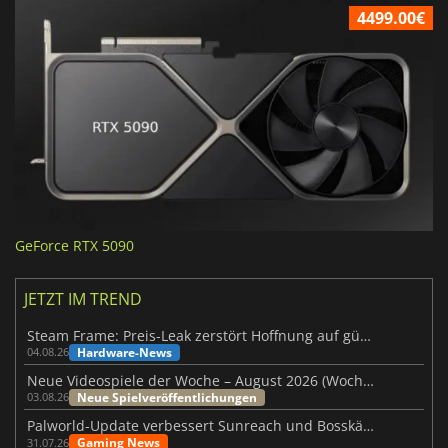
4499.00€
GeForce RTX 5090
JETZT IM TREND
Steam Frame: Preis-Leak zerstört Hoffnung auf günstiges VR-Headset
Hardware-News
04.08.26
Neue Videospiele der Woche – August 2026 (Woche 32)
Neue Spielveröffentlichungen
03.08.26
Palworld-Update verbessert Sunreach und Bosskämpfe deutlich
Gaming News
31.07.26