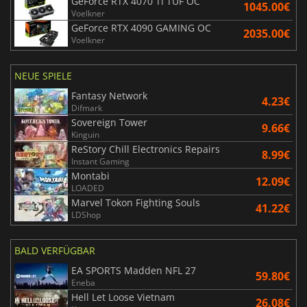
GeForce RTX 4070 Ti TUF OC
1045.00€
Voelkner
GeForce RTX 4090 GAMING OC
2035.00€
Voelkner
NEUE SPIELE
Fantasy Network
4.23€
Difmark
Sovereign Tower
9.66€
Kinguin
ReStory Chill Electronics Repairs
8.99€
Instant Gaming
Montabi
12.09€
LOADED
Marvel Tokon Fighting Souls
41.22€
LDShop
BALD VERFÜGBAR
EA SPORTS Madden NFL 27
59.80€
Eneba
Hell Let Loose Vietnam
26.08€