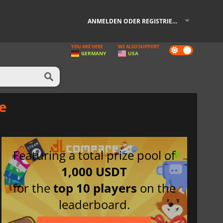
ANMELDEN ODER REGISTRIEREN
YOU ARE HERE
WE ALSO SUPPORT
Dark
GERMANY
USA
mode
e
Featuring a total prize pool of
1,000 USDT
for the
top 10 players
on the
leaderboard.